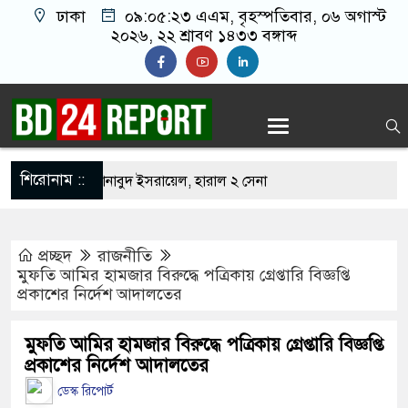
ঢাকা
০৯:০৫:২৪ এএম
, বৃহস্পতিবার, ০৬ অগাস্ট
২০২৬, ২২ শ্রাবণ ১৪৩৩ বঙ্গাব্দ
শিরোনাম ::
ঙ্গে সংঘর্ষে নাস্তানাবুদ ইসরায়েল, হারাল ২ সেনা
বিদ্যালয়ে নিরাপত্তা জোরদার, পরিচয়পত্র ছাড়া প্রবেশ বন্ধ
প্রচ্ছদ
রাজনীতি
্রকাশ হচ্ছে কেয়ামতের কিছু আলামত
মুফতি আমির হামজার বিরুদ্ধে পত্রিকায় গ্রেপ্তারি বিজ্ঞপ্তি
প্রকাশের নির্দেশ আদালতের
্বাচনের চূড়ান্ত তারিখ ঘোষণা
ুকে যৌন নিপীড়ন, জামায়াত কর্মীকে ৫০ বেত্রাঘাত
মুফতি আমির হামজার বিরুদ্ধে পত্রিকায় গ্রেপ্তারি বিজ্ঞপ্তি
প্রকাশের নির্দেশ আদালতের
্যাম্পাস, তৃতীয় পক্ষের ভূমিকা দেখছেন বিশ্লেষকরা
ডেস্ক রিপোর্ট