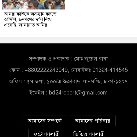
আমরা কাউকে অসম্মান করতে
আসিনি, জনগণের দাবি নিয়ে
এসেছি: জামায়াত আমির
সম্পাদক ও প্রকাশক : মোঃ জুয়েল রানা
ফোন : +8802222243049, মোবাইলঃ 01324-414545
অফিস : ৫ম তলা, ১০০/এ শুক্রাবাদ, ধানমন্ডি, ঢাকা-১২০৭
ইমেইল :
bd24report@gmail.com
আমাদের সম্পর্কে
আমাদের পরিবার
ফটোগ্যালারী
ভিডিও গ্যালারী