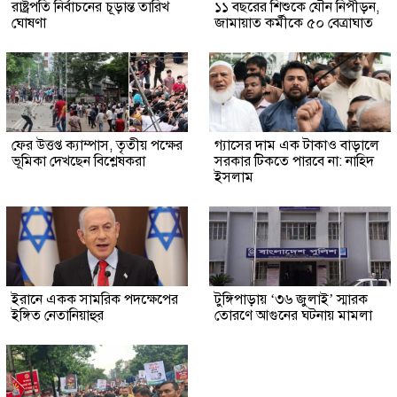
রাষ্ট্রপতি নির্বাচনের চূড়ান্ত তারিখ
১১ বছরের শিশুকে যৌন নিপীড়ন,
ঘোষণা
জামায়াত কর্মীকে ৫০ বেত্রাঘাত
ফের উত্তপ্ত ক্যাম্পাস, তৃতীয় পক্ষের
গ্যাসের দাম এক টাকাও বাড়ালে
ভূমিকা দেখছেন বিশ্লেষকরা
সরকার টিকতে পারবে না: নাহিদ
ইসলাম
ইরানে একক সামরিক পদক্ষেপের
টুঙ্গিপাড়ায় ‘৩৬ জুলাই’ স্মারক
ইঙ্গিত নেতানিয়াহুর
তোরণে আগুনের ঘটনায় মামলা