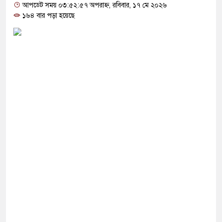
 এক টাকাও বাড়ালে সরকার টিকতে পারবে না: নাহিদ
আপডেট সময় ০৩:৫২:৫৭ অপরাহ্ন, রবিবার, ১৭ মে ২০২৬
১৬৪ বার পড়া হয়েছে
ামরিক পদক্ষেপের ইঙ্গিত নেতানিয়াহুর
 ‘৩৬ জুলাই’ স্মারক তোরণে আগুনের ঘটনায় মামলা
 অসম্মান করতে আসিনি, জনগণের দাবি নিয়ে এসেছি: