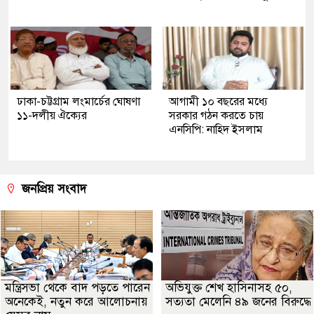
ঢাকা-চট্টগ্রাম লংমার্চের ঘোষণা
আগামী ১০ বছরের মধ্যে
১১-দলীয় ঐক্যের
সরকার গঠন করতে চায়
এনসিপি: নাহিদ ইসলাম
জনপ্রিয় সংবাদ
মন্ত্রিসভা থেকে বাদ পড়তে পারেন
অভিযুক্ত শেখ হাসিনাসহ ৫০,
অনেকেই, নতুন করে আলোচনায়
সত্যতা মেলেনি ৪৯ জনের বিরুদ্ধে