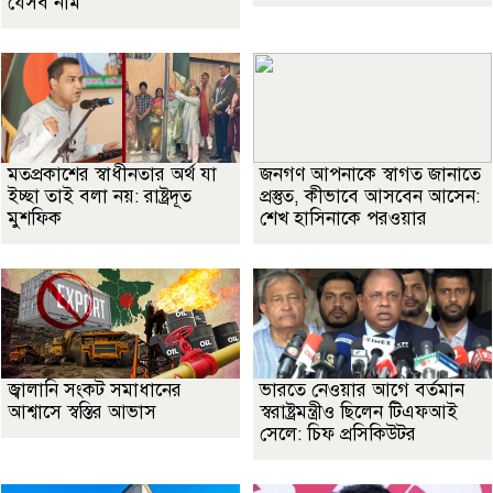
যেসব নাম
মতপ্রকাশের স্বাধীনতার অর্থ যা
জনগণ আপনাকে স্বাগত জানাতে
ইচ্ছা তাই বলা নয়: রাষ্ট্রদূত
প্রস্তুত, কীভাবে আসবেন আসেন:
মুশফিক
শেখ হাসিনাকে পরওয়ার
জ্বালানি সংকট সমাধানের
ভারতে নেওয়ার আগে বর্তমান
আশ্বাসে স্বস্তির আভাস
স্বরাষ্ট্রমন্ত্রীও ছিলেন টিএফআই
সেলে: চিফ প্রসিকিউটর