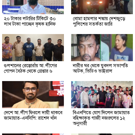
২০ টাকার লটারির টিকিটে ৩০
বোমা হামলার শঙ্কায় দেশজুড়ে
লাখ টাকা পাচ্ছেন কৃষক হানিফ
পুলিশের সতর্কতা জারি
গুলশানের রেস্তোরাঁয় আ.লীগের
নারীর ঘর থেকে যুবদল সভাপতি
গোপন বৈঠক থেকে গ্রেপ্তার ৬
আটক, ভিডিও ভাইরাল
দেশে আ.লীগ ফিরলে দায়ী থাকবে
বিএনপিতে যোগ দিলেন জামায়াত
জামায়াত-এনসিপি: রাশেদ খাঁন
বহিষ্কাকৃত গাজী নজরুলের ১২
অনুসারী