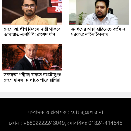
দেশে আ.লীগ ফিরলে দায়ী থাকবে
জনগণের আস্থা হারিয়েছে বর্তমান
জামায়াত-এনসিপি: রাশেদ খাঁন
সরকার: নাহিদ ইসলাম
সক্ষমতা পরীক্ষা করতে ন্যাটোভুক্ত
দেশে হামলা চালাতে পারে রাশিয়া
সম্পাদক ও প্রকাশক : মোঃ জুয়েল রানা
ফোন : +8802222243049, মোবাইলঃ 01324-414545