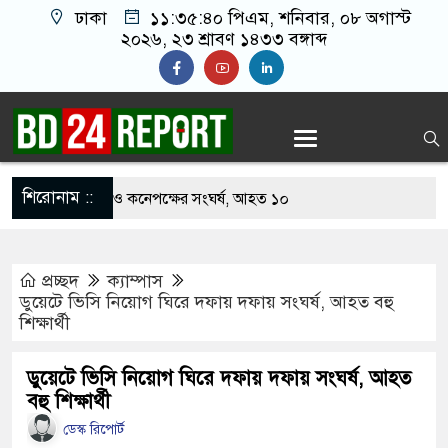
ঢাকা
১১:৩৫:৪১ পিএম
, শনিবার, ০৮ অগাস্ট
২০২৬, ২৩ শ্রাবণ ১৪৩৩ বঙ্গাব্দ
শিরোনাম ::
খাবার নিয়ে বর ও কনেপক্ষের সংঘর্ষ, আহত ১০
ারির টিকিটে ৩০ লাখ টাকা পাচ্ছেন কৃষক হানিফ
প্রচ্ছদ
ক্যাম্পাস
 শঙ্কায় দেশজুড়ে পুলিশের সতর্কতা জারি
ডুয়েটে ভিসি নিয়োগ ঘিরে দফায় দফায় সংঘর্ষ, আহত বহু
শিক্ষার্থী
স্তোরাঁয় আ.লীগের গোপন বৈঠক থেকে গ্রেপ্তার ৬
েকে যুবদল সভাপতি আটক, ভিডিও ভাইরাল
ডুয়েটে ভিসি নিয়োগ ঘিরে দফায় দফায় সংঘর্ষ, আহত
বহু শিক্ষার্থী
 ফিরলে দায়ী থাকবে জামায়াত-এনসিপি: রাশেদ খাঁন
ডেস্ক রিপোর্ট