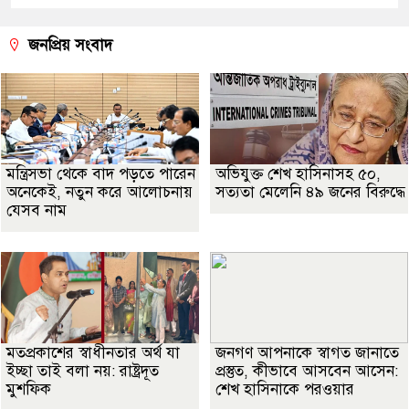
জনপ্রিয় সংবাদ
মন্ত্রিসভা থেকে বাদ পড়তে পারেন
অভিযুক্ত শেখ হাসিনাসহ ৫০,
অনেকেই, নতুন করে আলোচনায়
সত্যতা মেলেনি ৪৯ জনের বিরুদ্ধে
যেসব নাম
মতপ্রকাশের স্বাধীনতার অর্থ যা
জনগণ আপনাকে স্বাগত জানাতে
ইচ্ছা তাই বলা নয়: রাষ্ট্রদূত
প্রস্তুত, কীভাবে আসবেন আসেন:
মুশফিক
শেখ হাসিনাকে পরওয়ার