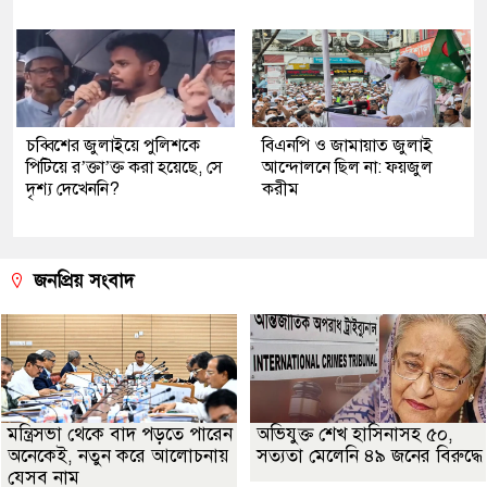
চব্বিশের জুলাইয়ে পুলিশকে
বিএনপি ও জামায়াত জুলাই
পিটিয়ে র’ক্তা’ক্ত করা হয়েছে, সে
আন্দোলনে ছিল না: ফয়জুল
দৃশ্য দেখেননি?
করীম
জনপ্রিয় সংবাদ
মন্ত্রিসভা থেকে বাদ পড়তে পারেন
অভিযুক্ত শেখ হাসিনাসহ ৫০,
অনেকেই, নতুন করে আলোচনায়
সত্যতা মেলেনি ৪৯ জনের বিরুদ্ধে
যেসব নাম