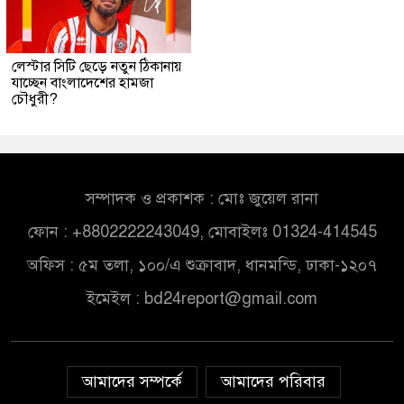
লেস্টার সিটি ছেড়ে নতুন ঠিকানায়
যাচ্ছেন বাংলাদেশের হামজা
চৌধুরী?
সম্পাদক ও প্রকাশক : মোঃ জুয়েল রানা
ফোন : +8802222243049, মোবাইলঃ 01324-414545
অফিস : ৫ম তলা, ১০০/এ শুক্রাবাদ, ধানমন্ডি, ঢাকা-১২০৭
ইমেইল :
bd24report@gmail.com
আমাদের সম্পর্কে
আমাদের পরিবার