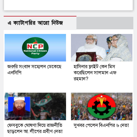
এ ক্যাটাগরির আরো নিউজ
জরুরি সংবাদ সম্মেলন ডেকেছে
হাসিনার ফ্লাইট কেন মিস
এনসিপি
করেছিলেন সালমান এফ
রহমান?
ফেসবুকে ঘোষণা দিয়ে রাজনীতি
সুখবর পেলেন বিএনপির ৬ নেতা
ছাড়লেন আ.লীগের প্রবীণ নেতা