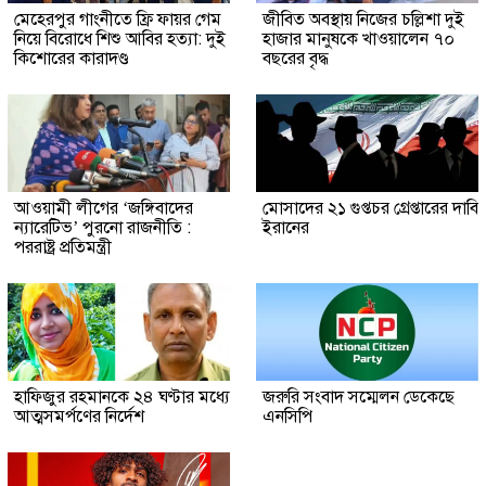
মেহেরপুর গাংনীতে ফ্রি ফায়র গেম
জীবিত অবস্থায় নিজের চল্লিশা দুই
নিয়ে বিরোধে শিশু আবির হত্যা: দুই
হাজার মানুষকে খাওয়ালেন ৭০
কিশোরের কারাদণ্ড
বছরের বৃদ্ধ
আওয়ামী লীগের ‘জঙ্গিবাদের
মোসাদের ২১ গুপ্তচর গ্রেপ্তারের দাবি
ন্যারেটিভ’ পুরনো রাজনীতি :
ইরানের
পররাষ্ট্র প্রতিমন্ত্রী
হাফিজুর রহমানকে ২৪ ঘণ্টার মধ্যে
জরুরি সংবাদ সম্মেলন ডেকেছে
আত্মসমর্পণের নির্দেশ
এনসিপি