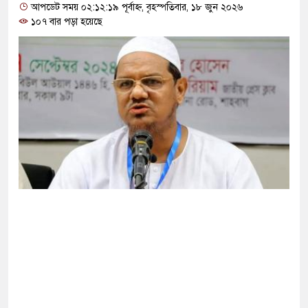
দশমিক ৩ টন কাঁদুনে গ্যাস আমদানি
আপডেট সময় ০২:১২:১৯ পূর্বাহ্ন, বৃহস্পতিবার, ১৮ জুন ২০২৬
১০৭ বার পড়া হয়েছে
বড় হবে: ছেলেকে নিয়ে রোনালদোর বড় আশা
ে বের হওয়ার পথ খুঁজছেন ট্রাম্পের শীর্ষ জেনারেল
র থেকে বস্ত্রহীন অবস্থায় যুবদল নেতা আটক
বিনিময়ে ইরানের বন্দর অবরোধ তুলে নেবে যুক্তরাষ্ট্র
োচ্চ শাস্তি মৃত্যুদণ্ড, তাই ভেবে মজুদ করবেন: