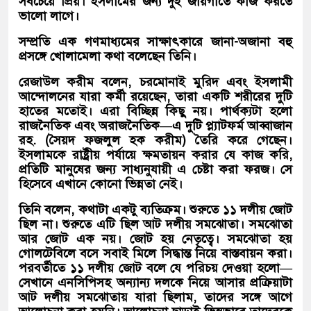
সবচেয়ে প্রিয়। ইসলামের জন্য দুই জায়গাতে কাজ করতে
ভালো লাগে।
সম্প্রতি এক গণমাধ্যমের সাক্ষাৎকারে জানা-অজানা বহু
প্রসঙ্গে খোলামেলা কথা বলেছেন তিনি।
রেজাউল করীম বলেন, চরমোনাই মুরিদ এবং ইসলামী
আন্দোলনের যারা কর্মী রয়েছেন, তারা একটি শরীরের দুটি
হাতের মতোই। এরা বিচ্ছিন্ন কিছু নয়। পার্থক্যটা হলো
রাজনৈতিক এবং অরাজনৈতিক—এ দুটি প্ল্যাটফর্ম আব্বাজান
রহ. (সৈয়দ ফজলুল হক করীম) তৈরি করে গেছেন।
ইসলামকে রাষ্ট্রীয় পর্যায়ে ক্ষমতায়ন করার যে কাজ করি,
প্রতিটি মানুষের জন্য সাধ্যনুযায়ী এ চেষ্টা করা ফরজ। সে
হিসেবে এখানে কোনো ভিন্নতা নেই।
তিনি বলেন, কথাটা একটু ব্যতিক্রম। শুরুতে ১১ দলীয় জোট
ছিল না। শুরুতে এটি ছিল আট দলীয় সমঝোতা। সমঝোতা
আর জোট এক নয়। জোট হয় নেতৃত্বে। সমঝোতা হয়
গোলটেবিলে বসে সবাই মিলে সিদ্ধান্ত নিয়ে বাস্তবায়ন করা।
পরবর্তীতে ১১ দলীয় জোট বলে যে পরিচয় দেওয়া হলো—
সেখানে এনসিপিসহ অন্যান্য দলকে নিয়ে আসার প্রক্রিয়াটা
আট দলীয় সমঝোতায় যারা ছিলাম, তাদের সঙ্গে আগে