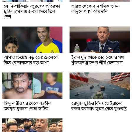
সৌদি-পাকিস্তান-তুরস্কের প্রতিরক্ষা
ভারত থেকে ২ দশমিক ৩ টন
চুক্তি, হামলায় জবাব দেবে তিন
কাঁদুনে গ্যাস আমদানি
দেশ
আমার চেয়েও বড় হবে: ছেলেকে
ইরান যুদ্ধ থেকে বের হওয়ার পথ
নিয়ে রোনালদোর বড় আশা
খুঁজছেন ট্রাম্পের শীর্ষ জেনারেল
হিন্দু নারীর ঘর থেকে বস্ত্রহীন
হরমুজ চুক্তির বিনিময়ে ইরানের
অবস্থায় যুবদল নেতা আটক
বন্দর অবরোধ তুলে নেবে যুক্তরাষ্ট্র