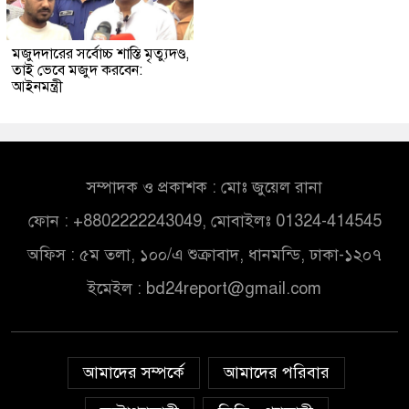
মজুদদারের সর্বোচ্চ শাস্তি মৃত্যুদণ্ড,
তাই ভেবে মজুদ করবেন:
আইনমন্ত্রী
সম্পাদক ও প্রকাশক : মোঃ জুয়েল রানা
ফোন : +8802222243049, মোবাইলঃ 01324-414545
অফিস : ৫ম তলা, ১০০/এ শুক্রাবাদ, ধানমন্ডি, ঢাকা-১২০৭
ইমেইল :
bd24report@gmail.com
আমাদের সম্পর্কে
আমাদের পরিবার