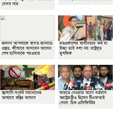
যেসব নাম
জনগণ আপনাকে স্বাগত জানাতে
মতপ্রকাশের স্বাধীনতার অর্থ যা
প্রস্তুত, কীভাবে আসবেন আসেন:
ইচ্ছা তাই বলা নয়: রাষ্ট্রদূত
শেখ হাসিনাকে পরওয়ার
মুশফিক
জ্বালানি সংকট সমাধানের
ভারতে নেওয়ার আগে বর্তমান
আশ্বাসে স্বস্তির আভাস
স্বরাষ্ট্রমন্ত্রীও ছিলেন টিএফআই
সেলে: চিফ প্রসিকিউটর