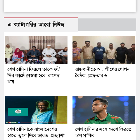
এ ক্যাটাগরির আরো নিউজ
শেখ হাসিনা ফিরলে তাকে ফাঁ/
রাজধানীতে আ. লীগের গোপন
সির কাষ্ঠে নেওয়া হবে: রাশেদ
বৈঠক, গ্রেফতার ৬
খান
শেখ হাসিনাকে বাংলাদেশের
শেখ হাসিনার সঙ্গে দেশে ফিরতে
হাতে তুলে দিবে ভারত, প্রত্যাশা
চান সাকিব