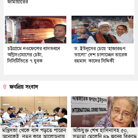
জামায়াতের
চট্টগ্রামে নওফেলের বাসভবনে
ড. ইউনূসের চেয়ে ‘হাজারগুণ
অগ্নিসংযোগের চেষ্টা,
ভালো’ দেশ চালাচ্ছেন তারেক
সিসিটিভিতে ৭ যুবক
রহমান: কাদের সিদ্দিকী
জনপ্রিয় সংবাদ
মন্ত্রিসভা থেকে বাদ পড়তে পারেন
অভিযুক্ত শেখ হাসিনাসহ ৫০,
অনেকেই, নতুন করে আলোচনায়
সত্যতা মেলেনি ৪৯ জনের বিরুদ্ধে