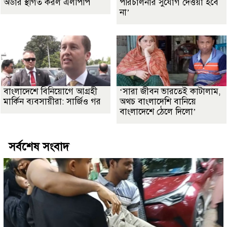
অর্ডার স্থগিত করল এলপিপি
পরিচালনার সুযোগ দেওয়া হবে
না’
বাংলাদেশে বিনিয়োগে আগ্রহী
‘সারা জীবন ভারতেই কাটালাম,
মার্কিন ব্যবসায়ীরা: সার্জিও গর
অথচ বাংলাদেশি বানিয়ে
বাংলাদেশে ঠেলে দিলো’
সর্বশেষ সংবাদ