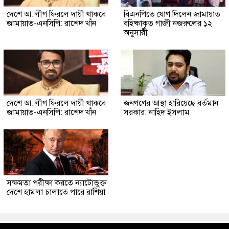
দেশে আ.লীগ ফিরলে দায়ী থাকবে
বিএনপিতে যোগ দিলেন জামায়াত
জামায়াত-এনসিপি: রাশেদ খাঁন
বহিষ্কাকৃত গাজী নজরুলের ১২
অনুসারী
দেশে আ.লীগ ফিরলে দায়ী থাকবে
জনগণের আস্থা হারিয়েছে বর্তমান
জামায়াত-এনসিপি: রাশেদ খাঁন
সরকার: নাহিদ ইসলাম
সক্ষমতা পরীক্ষা করতে ন্যাটোভুক্ত
দেশে হামলা চালাতে পারে রাশিয়া