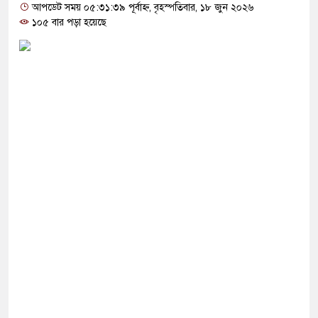
োগ দিলেন জামায়াত বহিষ্কাকৃত গাজী নজরুলের ১২
আপডেট সময় ০৫:৩১:৩৯ পূর্বাহ্ন, বৃহস্পতিবার, ১৮ জুন ২০২৬
১০৫ বার পড়া হয়েছে
 ফিরলে দায়ী থাকবে জামায়াত-এনসিপি: রাশেদ খাঁন
া হারিয়েছে বর্তমান সরকার: নাহিদ ইসলাম
ক্ষা করতে ন্যাটোভুক্ত দেশে হামলা চালাতে পারে রাশিয়া