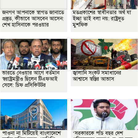
জনগণ আপনাকে স্বাগত জানাতে
মতপ্রকাশের স্বাধীনতার অর্থ যা
প্রস্তুত, কীভাবে আসবেন আসেন:
ইচ্ছা তাই বলা নয়: রাষ্ট্রদূত
শেখ হাসিনাকে পরওয়ার
মুশফিক
ভারতে নেওয়ার আগে বর্তমান
জ্বালানি সংকট সমাধানের
স্বরাষ্ট্রমন্ত্রীও ছিলেন টিএফআই
আশ্বাসে স্বস্তির আভাস
সেলে: চিফ প্রসিকিউটর
পাওনা না মিটিয়েই বাংলাদেশে
‘সরকারকে পাঁচ বছর দেশ