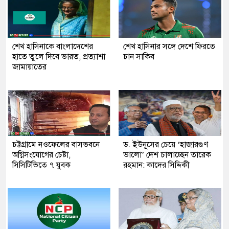
শেখ হাসিনাকে বাংলাদেশের
শেখ হাসিনার সঙ্গে দেশে ফিরতে
হাতে তুলে দিবে ভারত, প্রত্যাশা
চান সাকিব
জামায়াতের
চট্টগ্রামে নওফেলের বাসভবনে
ড. ইউনূসের চেয়ে ‘হাজারগুণ
অগ্নিসংযোগের চেষ্টা,
ভালো’ দেশ চালাচ্ছেন তারেক
সিসিটিভিতে ৭ যুবক
রহমান: কাদের সিদ্দিকী