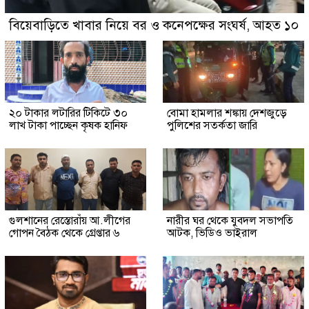
বিয়েবাড়িতে খাবার নিয়ে বর ও কনেপক্ষের সংঘর্ষ, আহত ১০
২০ টাকার লটারির টিকিটে ৩০
বোমা হামলার শঙ্কায় দেশজুড়ে
লাখ টাকা পাচ্ছেন কৃষক হানিফ
পুলিশের সতর্কতা জারি
গুলশানের রেস্তোরাঁয় আ.লীগের
নারীর ঘর থেকে যুবদল সভাপতি
গোপন বৈঠক থেকে গ্রেপ্তার ৬
আটক, ভিডিও ভাইরাল