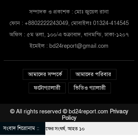
সম্পাদক ও প্রকাশক : মোঃ জুয়েল রানা
ফোন : +8802222243049, মোবাইলঃ 01324-414545
অফিস : ৫ম তলা, ১০০/এ শুক্রাবাদ, ধানমন্ডি, ঢাকা-১২০৭
ইমেইল :
bd24report@gmail.com
আমাদের সম্পর্কে
আমাদের পরিবার
ফটোগ্যালারী
ভিডিও গ্যালারী
© All rights reserved © bd24report.com
Privacy
Policy
সংবাদ শিরোনাম ::
বার নিয়ে বর ও কনেপক্ষের সংঘর্ষ, আহত ১০