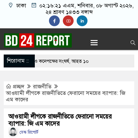
ঢাকা
০২:১৬:২২ এএম
, শনিবার, ০৮ অগাস্ট ২০২৬,
২৪ শ্রাবণ ১৪৩৩ বঙ্গাব্দ
শিরোনাম ::
খাবার নিয়ে বর ও কনেপক্ষের সংঘর্ষ, আহত ১০
ারির টিকিটে ৩০ লাখ টাকা পাচ্ছেন কৃষক হানিফ
প্রচ্ছদ
রাজনীতি
 শঙ্কায় দেশজুড়ে পুলিশের সতর্কতা জারি
আওয়ামী লীগকে রাজনীতিতে ফেরানো সময়ের ব্যাপার: জি
এম কাদের
স্তোরাঁয় আ.লীগের গোপন বৈঠক থেকে গ্রেপ্তার ৬
েকে যুবদল সভাপতি আটক, ভিডিও ভাইরাল
আওয়ামী লীগকে রাজনীতিতে ফেরানো সময়ের
ব্যাপার: জি এম কাদের
 ফিরলে দায়ী থাকবে জামায়াত-এনসিপি: রাশেদ খাঁন
ডেস্ক রিপোর্ট