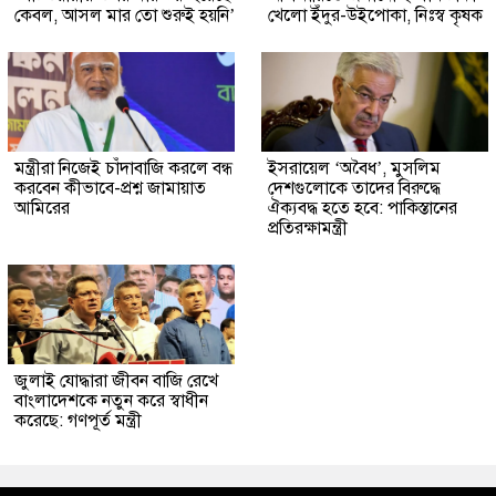
কেবল, আসল মার তো শুরুই হয়নি’
খেলো ইঁদুর-উইপোকা, নিঃস্ব কৃষক
মন্ত্রীরা নিজেই চাঁদাবাজি করলে বন্ধ
ইসরায়েল ‘অবৈধ’, মুসলিম
করবেন কীভাবে-প্রশ্ন জামায়াত
দেশগুলোকে তাদের বিরুদ্ধে
আমিরের
ঐক্যবদ্ধ হতে হবে: পাকিস্তানের
প্রতিরক্ষামন্ত্রী
জুলাই যোদ্ধারা জীবন বাজি রেখে
বাংলাদেশকে নতুন করে স্বাধীন
করেছে: গণপূর্ত মন্ত্রী