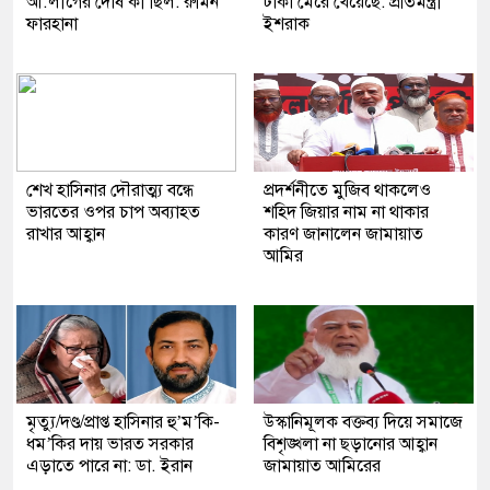
আ.লীগের দোষ কী ছিল: রুমিন
টাকা মেরে খেয়েছে: প্রতিমন্ত্রী
ফারহানা
ইশরাক
শেখ হাসিনার দৌরাত্ম্য বন্ধে
প্রদর্শনীতে মুজিব থাকলেও
ভারতের ওপর চাপ অব্যাহত
শহিদ জিয়ার নাম না থাকার
রাখার আহ্বান
কারণ জানালেন জামায়াত
আমির
মৃত্যু/দণ্ড/প্রাপ্ত হাসিনার হু’ম’কি-
উস্কানিমূলক বক্তব্য দিয়ে সমাজে
ধম’কির দায় ভারত সরকার
বিশৃঙ্খলা না ছড়ানোর আহ্বান
এড়াতে পারে না: ডা. ইরান
জামায়াত আমিরের