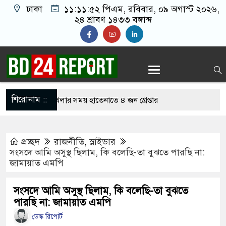
ঢাকা
১১:১১:৫৩ পিএম
, রবিবার, ০৯ অগাস্ট ২০২৬,
২৪ শ্রাবণ ১৪৩৩ বঙ্গাব্দ
শিরোনাম ::
নলাইন জুয়া খেলার সময় হাতেনাতে ৪ জন গ্রেপ্তার
 করেন তাহলে আওয়ামী লীগের দোষ কী ছিল: রুমিন
প্রচ্ছদ
রাজনীতি
,
স্লাইডার
সংসদে আমি অসুস্থ ছিলাম, কি বলেছি-তা বুঝতে পারছি না:
জামায়াত এমপি
িশোধে অসহায় মায়ের মাথার চুল বিক্রি
কভারেজে অমায়িক ব্যবহার পান, জানালেন নারী
সংসদে আমি অসুস্থ ছিলাম, কি বলেছি-তা বুঝতে
পারছি না: জামায়াত এমপি
ডেস্ক রিপোর্ট