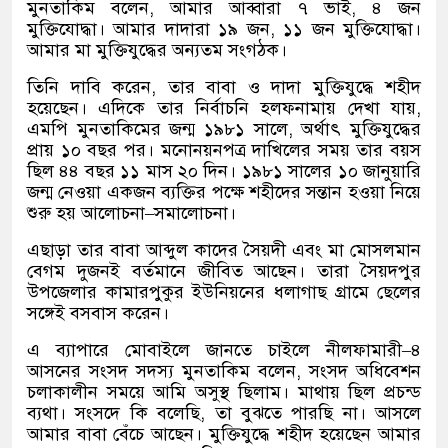
মুনতাকিম বলেন
,
আমার আব্বারা ৭ ভাই
,
৪ জন
মুক্তিযোদ্ধা। আমার দাদারা ১৯ জন
,
১১ জন মুক্তিযোদ্ধা।
আমার মা মুক্তিযুদ্ধের অন্যতম সংগঠক।
তিনি দাবি করেন
,
তার বাবা ও দাদা মুক্তিযুদ্ধে শহীদ
হয়েছেন। এদিকে তার নির্বাচনি হলফনামায় দেখা যায়
,
এমপি মুনতাকিমের জন্ম ১৯৮১ সালে
,
অর্থাৎ মুক্তিযুদ্ধের
প্রায় ১০ বছর পর। মনোনয়নপত্র দাখিলের সময় তার বয়স
ছিল ৪৪ বছর ১১ মাস ২০ দিন। ১৯৮১ সালের ১০ জানুয়ারি
জন্ম নেওয়া একজন ব্যক্তির পক্ষে শহীদের সন্তান হওয়া নিয়ে
শুরু হয় আলোচনা
–
সমালোচনা।
এছাড়া তার বাবা আব্দুল কাদের সৈয়দী এবং মা মোসলমান
বেগম দুজনই বর্তমানে জীবিত আছেন। তারা সৈয়দপুর
উপজেলার কামারপুকুর ইউনিয়নের ধলাগাছ গ্রামে ছেলের
সঙ্গেই বসবাস করেন।
এ ব্যাপারে মোবাইলে জানতে চাইলে নীলফামারী
–
৪
আসনের সংসদ সদস্য মুনতাকিম বলেন
,
সংসদ অধিবেশন
চলাকালীন সময়ে আমি অসুস্থ ছিলাম। মাথায় ছিল প্রচন্ড
ব্যথা। সংসদে কি বলেছি
,
তা বুঝতে পারছি না। আসলে
আমার বাবা বেঁচে আছেন। মুক্তিযুদ্ধে শহীদ হয়েছেন আমার