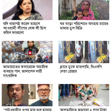
যদি খারাপই করেন তাহলে
ঘর ভাড়া পরিশোধে অসহায় মায়ের
আওয়ামী লীগের দোষ কী ছিল:
মাথার চুল বিক্রি
রুমিন ফারহানা
জামায়াতের কভারেজে অমায়িক
ক্লাবে ঢুকে মাতলামি, বিএনপি
ব্যবহার পান, জানালেন নারী
নেতা গ্রেপ্তার
সাংবাদিক
‘পাটওয়ারীর ওপর মার শুরু হয়েছে
আলমারিতে জমানো ২ লাখ টাকা