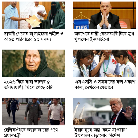
চাকরি পেলেন জুলাইয়ের শহীদ ও
অবশেষে নারী কেলেঙ্কারি নিয়ে মুখ
আহত পরিবারের ১০ সদস্য
খুললেন ইনফান্তিনো
২০২৬ নিয়ে বাবা ভাঙ্গার ৫
এসএসসি ও সমমানের ফল প্রকাশ
ভবিষ্যদ্বাণী, মিলে গেছে ২টি
কাল, দেখবেন যেভাবে
হেলিকপ্টারে কক্সবাজারের পথে
ইরান যুদ্ধে অস্ত্র ‘কমে যাওয়ায়’
প্রধানমন্ত্রী
উৎপাদন বাড়ানোর নির্দেশ