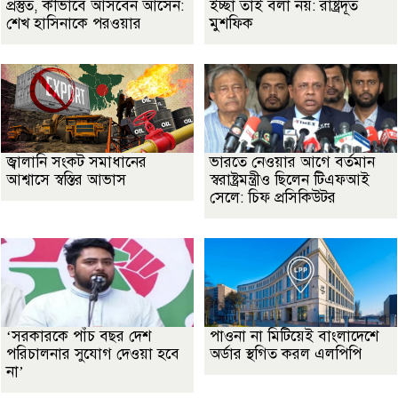
প্রস্তুত, কীভাবে আসবেন আসেন:
ইচ্ছা তাই বলা নয়: রাষ্ট্রদূত
শেখ হাসিনাকে পরওয়ার
মুশফিক
জ্বালানি সংকট সমাধানের
ভারতে নেওয়ার আগে বর্তমান
আশ্বাসে স্বস্তির আভাস
স্বরাষ্ট্রমন্ত্রীও ছিলেন টিএফআই
সেলে: চিফ প্রসিকিউটর
‘সরকারকে পাঁচ বছর দেশ
পাওনা না মিটিয়েই বাংলাদেশে
পরিচালনার সুযোগ দেওয়া হবে
অর্ডার স্থগিত করল এলপিপি
না’