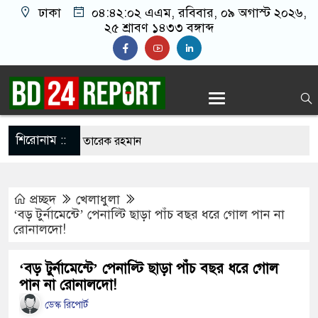
ঢাকা
০৪:৪২:০৩ এএম
, রবিবার, ০৯ অগাস্ট ২০২৬,
২৫ শ্রাবণ ১৪৩৩ বঙ্গাব্দ
শিরোনাম ::
থে প্রধানমন্ত্রী তারেক রহমান
েন জুলাইয়ের শহীদ ও আহত পরিবারের ১০ সদস্য
প্রচ্ছদ
খেলাধুলা
 কেলেঙ্কারি নিয়ে মুখ খুললেন ইনফান্তিনো
‘বড় টুর্নামেন্টে’ পেনাল্টি ছাড়া পাঁচ বছর ধরে গোল পান না
রোনালদো!
াবা ভাঙ্গার ৫ ভবিষ্যদ্বাণী, মিলে গেছে ২টি
সমমানের ফল প্রকাশ কাল, দেখবেন যেভাবে
‘বড় টুর্নামেন্টে’ পেনাল্টি ছাড়া পাঁচ বছর ধরে গোল
পান না রোনালদো!
কক্সবাজারের পথে প্রধানমন্ত্রী
ডেস্ক রিপোর্ট