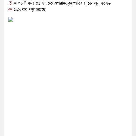
অস্ত্র ‘কমে যাওয়ায়’ উৎপাদন বাড়ানোর নির্দেশ যুক্তরাষ্ট্রের
আপডেট সময় ০১:২৭:০৩ অপরাহ্ন, বৃহস্পতিবার, ১৮ জুন ২০২৬
১০৯ বার পড়া হয়েছে
িরুদ্ধে মুসলিম দেশগুলোকে ঐক্যবদ্ধ হওয়ার আহ্বান
র নিয়ন্ত্রণ মেনে নেওয়া ছাড়া যুক্তরাষ্ট্রের কোনো পথ
াবাহিনীর মুখপাত্র
থেকে দেশকে এগিয়ে নিতে কাজ করছে বিএনপি: মির্জা