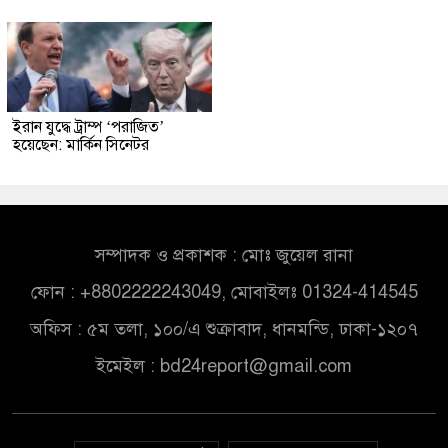
ইরান যুদ্ধে ট্রাম্প ‘পরাজিত’
হয়েছেন: মার্কিন সিনেটর
সম্পাদক ও প্রকাশক : মোঃ জুয়েল রানা
ফোন : +8802222243049, মোবাইলঃ 01324-414545
অফিস : ৫ম তলা, ১০০/এ শুক্রাবাদ, ধানমন্ডি, ঢাকা-১২০৭
ইমেইল :
bd24report@gmail.com