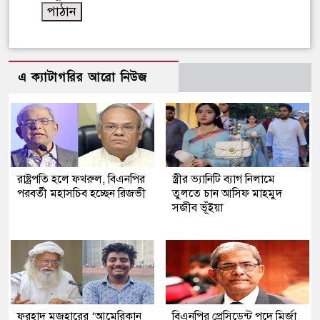
এ ক্যাটাগরির আরো নিউজ
রাষ্ট্রপতি হলে ফখরুল, বিএনপির
স্ত্রীর ভ্যানিটি ব্যাগ নিলামে
পরবর্তী মহাসচিব হচ্ছেন রিজভী
তুলতে চান আসিফ মাহমুদ
সজীব ভূঁইয়া
ফরহাদ মজহারের ‘আমেরিকান
বিএনপির প্রেসিডেন্ট পদে মির্জা