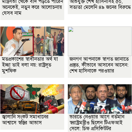
মন্ত্রিসভা থেকে বাদ পড়তে পারেন
অভিযুক্ত শেখ হাসিনাসহ ৫০,
অনেকেই, নতুন করে আলোচনায়
সত্যতা মেলেনি ৪৯ জনের বিরুদ্ধে
যেসব নাম
মতপ্রকাশের স্বাধীনতার অর্থ যা
জনগণ আপনাকে স্বাগত জানাতে
ইচ্ছা তাই বলা নয়: রাষ্ট্রদূত
প্রস্তুত, কীভাবে আসবেন আসেন:
মুশফিক
শেখ হাসিনাকে পরওয়ার
জ্বালানি সংকট সমাধানের
ভারতে নেওয়ার আগে বর্তমান
আশ্বাসে স্বস্তির আভাস
স্বরাষ্ট্রমন্ত্রীও ছিলেন টিএফআই
সেলে: চিফ প্রসিকিউটর