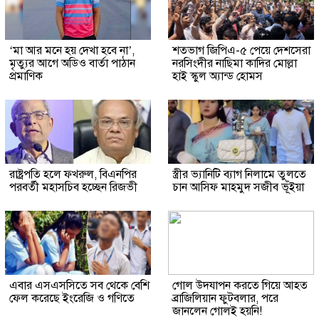
‘মা আর মনে হয় দেখা হবে না’,
শতভাগ জিপিএ-৫ পেয়ে দেশসেরা
মৃত্যুর আগে অডিও বার্তা পাঠান
নরসিংদীর নাছিমা কাদির মোল্লা
প্রমাণিক
হাই স্কুল অ্যান্ড হোমস
রাষ্ট্রপতি হলে ফখরুল, বিএনপির
স্ত্রীর ভ্যানিটি ব্যাগ নিলামে তুলতে
পরবর্তী মহাসচিব হচ্ছেন রিজভী
চান আসিফ মাহমুদ সজীব ভূঁইয়া
এবার এসএসসিতে সব থেকে বেশি
গোল উদযাপন করতে গিয়ে আহত
ফেল করেছে ইংরেজি ও গণিতে
ব্রাজিলিয়ান ফুটবলার, পরে
জানলেন গোলই হয়নি!