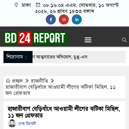
ঢাকা
০৮:১৬:০৫ এএম
, সোমবার, ১০ অগাস্ট
২০২৬, ২৬ শ্রাবণ ১৪৩৩ বঙ্গাব্দ
শিরোনাম ::
৫০০ কোটি টাকা আত্মসাতের অভিযোগ, চুপ্পু-এস
র বিরুদ্ধে দুদকে অভিযোগ
প্রচ্ছদ
রাজনীতি
িত ফেলের হার বাড়িয়ে দেয়: ঢাকা বোর্ডের চেয়ারম্যান
হাজারীবাগ বেড়িবাঁধে আওয়ামী লীগের ঝটিকা মিছিল, ১১
জন গ্রেফতার
কা আত্মসাৎ: সাবেক রাষ্ট্রপতি মো. সাহাবুদ্দিনের বিরুদ্ধে
 দয়ের
হাজারীবাগ বেড়িবাঁধে আওয়ামী লীগের ঝটিকা মিছিল,
১১ জন গ্রেফতার
হয় দেখা হবে না’, মৃত্যুর আগে অডিও বার্তা পাঠান
ডেস্ক রিপোর্ট