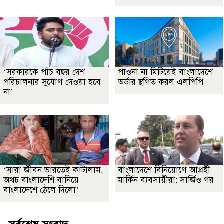
‘সরকারকে পাঁচ বছর দেশ
পাওনা না মিটিয়েই বাংলাদেশে
পরিচালনার সুযোগ দেওয়া হবে
অর্ডার স্থগিত করল এলপিপি
না’
‘সারা জীবন ভারতেই কাটালাম,
বাংলাদেশে বিনিয়োগে আগ্রহী
অথচ বাংলাদেশি বানিয়ে
মার্কিন ব্যবসায়ীরা: সার্জিও গর
বাংলাদেশে ঠেলে দিলো’