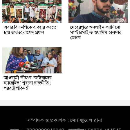
এবার বিএনপিকে ব্যবহার করতে
মেহেরপুরে অনলাইন ক্যাসিনো
চায় ভারত: রাশেদ প্রধান
মাস্টারমাইন্ড ওয়াসিম হালদার
গ্রেপ্তার
আওয়ামী লীগের ‘জঙ্গিবাদের
ন্যারেটিভ’ পুরনো রাজনীতি :
পররাষ্ট্র প্রতিমন্ত্রী
সম্পাদক ও প্রকাশক : মোঃ জুয়েল রানা