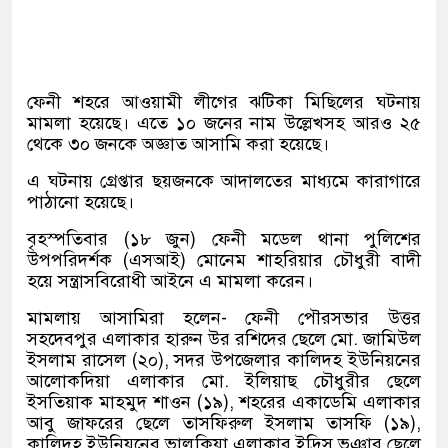
ফেনী শহরে আওয়ামী লীগের ঝটিকা মিছিলের ঘটনায়
মামলা হয়েছে। এতে ১০ জনের নাম উল্লেখসহ আরও ২৫
থেকে ৩০ জনকে অজ্ঞাত আসামি করা হয়েছে।
এ ঘটনায় গ্রেপ্তার ছয়জনকে আদালতের মাধ্যমে কারাগারে
পাঠানো হয়েছে।
বৃহস্পতিবার (১৮ জুন) ফেনী মডেল থানা পুলিশের
উপপরিদর্শক (এসআই) মোনেম শাহরিয়ার চৌধুরী বাদী
হয়ে সন্ত্রাসবিরোধী আইনে এ মামলা করেন।
মামলায় আসামিরা হলেন- ফেনী পৌরসভার উত্তর
সহদেবপুর এলাকার হারুন উর রশিদের ছেলে মো. জামিউল
ইসলাম রাসেল (২০), সদর উপজেলার কালিদহ ইউনিয়নের
আলোকদিয়া এলাকার মো. ইলিয়াছ চৌধুরীর ছেলে
ইসতিয়াক মাহমুদ শাওন (১৯), শহরের একাডেমি এলাকার
আবু জাফরের ছেলে তাসফিরুল ইসলাম তাসফি (১৯),
কালিদহ ইউনিয়নের ভালুকিয়া এলাকার ইদ্রিস ভূঞার ছেলে