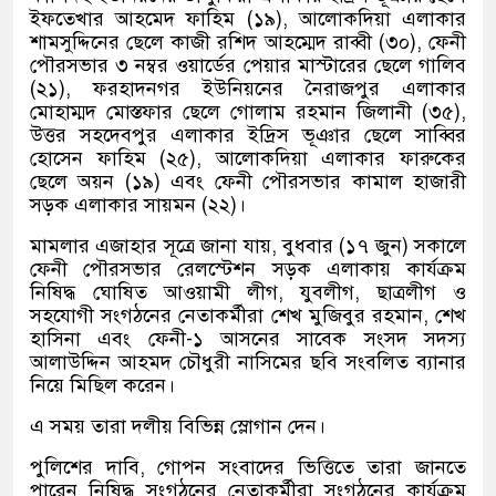
ইফতেখার আহমেদ ফাহিম (১৯), আলোকদিয়া এলাকার
শামসুদ্দিনের ছেলে কাজী রশিদ আহম্মেদ রাব্বী (৩০), ফেনী
পৌরসভার ৩ নম্বর ওয়ার্ডের পেয়ার মাস্টারের ছেলে গালিব
(২১), ফরহাদনগর ইউনিয়নের নৈরাজপুর এলাকার
মোহাম্মদ মোস্তফার ছেলে গোলাম রহমান জিলানী (৩৫),
উত্তর সহদেবপুর এলাকার ইদ্রিস ভূঞার ছেলে সাব্বির
হোসেন ফাহিম (২৫), আলোকদিয়া এলাকার ফারুকের
ছেলে অয়ন (১৯) এবং ফেনী পৌরসভার কামাল হাজারী
সড়ক এলাকার সায়মন (২২)।
মামলার এজাহার সূত্রে জানা যায়, বুধবার (১৭ জুন) সকালে
ফেনী পৌরসভার রেলস্টেশন সড়ক এলাকায় কার্যক্রম
নিষিদ্ধ ঘোষিত আওয়ামী লীগ, যুবলীগ, ছাত্রলীগ ও
সহযোগী সংগঠনের নেতাকর্মীরা শেখ মুজিবুর রহমান, শেখ
হাসিনা এবং ফেনী-১ আসনের সাবেক সংসদ সদস্য
আলাউদ্দিন আহমদ চৌধুরী নাসিমের ছবি সংবলিত ব্যানার
নিয়ে মিছিল করেন।
এ সময় তারা দলীয় বিভিন্ন স্লোগান দেন।
পুলিশের দাবি, গোপন সংবাদের ভিত্তিতে তারা জানতে
পারেন নিষিদ্ধ সংগঠনের নেতাকর্মীরা সংগঠনের কার্যক্রম