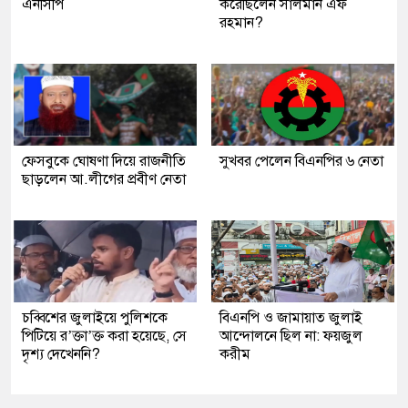
এনসিপি
করেছিলেন সালমান এফ
রহমান?
ফেসবুকে ঘোষণা দিয়ে রাজনীতি
সুখবর পেলেন বিএনপির ৬ নেতা
ছাড়লেন আ.লীগের প্রবীণ নেতা
চব্বিশের জুলাইয়ে পুলিশকে
বিএনপি ও জামায়াত জুলাই
পিটিয়ে র’ক্তা’ক্ত করা হয়েছে, সে
আন্দোলনে ছিল না: ফয়জুল
দৃশ্য দেখেননি?
করীম