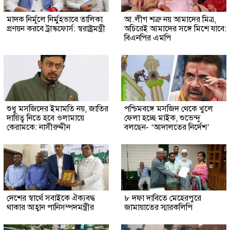
মাদক নির্মূলে নির্মুহভাবে তালিকা
আ.লীগ শত্রু নয় আমাদের মিত্র,
প্রণয়ন করবে ট্রাস্কফোর্স: স্বরাষ্ট্রমন্ত্রী
অচিরেই আমাদের সঙ্গে মিশে যাবে:
বিএনপির এমপি
শুধু মসজিদের ইমামতি নয়, জাতির
পশ্চিমবঙ্গে মসজিদ থেকে খুলে
দায়িত্ব নিতে হবে ওলামায়ে
ফেলা হচ্ছে মাইক, শুভেন্দু
কেরামকে: নাসীরুদ্দীন
বলছেন- ‘আদালতের নির্দেশ’
দেশের স্বার্থে সবাইকে ঐক্যবদ্ধ
৮ দফা দাবিতে মেহেরপুরে
থাকার আহ্বান পানিসম্পদমন্ত্রীর
জামায়াতের স্মারকলিপি