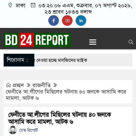
ঢাকা
০৩:২০:০৭ এএম
, শুক্রবার, ০৭ অগাস্ট ২০২৬,
২৩ শ্রাবণ ১৪৩৩ বঙ্গাব্দ
শিরোনাম ::
 আজান বন্ধে খুলে নেওয়া হচ্ছে মসজিদের মাইক
ির্মুহভাবে তালিকা প্রণয়ন করবে ট্রাস্কফোর্স: স্বরাষ্ট্রমন্ত্রী
প্রচ্ছদ
রাজনীতি
 নয় আমাদের মিত্র, অচিরেই আমাদের সঙ্গে মিশে যাবে:
ফেনীতে আ.লীগের মিছিলের ঘটনায় ৪০ জনকে আসামি করে
মামলা, আটক ৬
র ইমামতি নয়, জাতির দায়িত্ব নিতে হবে ওলামায়ে
ফেনীতে আ.লীগের মিছিলের ঘটনায় ৪০ জনকে
আসামি করে মামলা, আটক ৬
ুদ্দীন
ডেস্ক রিপোর্ট