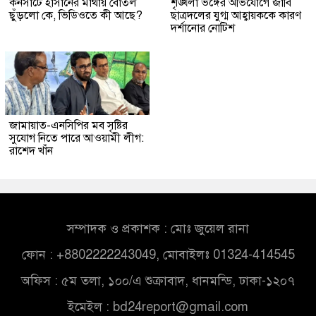
কনসার্টে হাসানের মাথায় বোতল
শৃঙ্খলা ভঙ্গের অভিযোগে জাবি
ছুঁড়লো কে, ভিডিওতে কী আছে?
ছাত্রদলের যুগ্ম আহ্বায়ককে কারণ
দর্শানোর নোটিশ
জামায়াত-এনসিপির মব সৃষ্টির
সুযোগ নিতে পারে আওয়ামী লীগ:
রাশেদ খাঁন
সম্পাদক ও প্রকাশক : মোঃ জুয়েল রানা
ফোন : +8802222243049, মোবাইলঃ 01324-414545
অফিস : ৫ম তলা, ১০০/এ শুক্রাবাদ, ধানমন্ডি, ঢাকা-১২০৭
ইমেইল :
bd24report@gmail.com