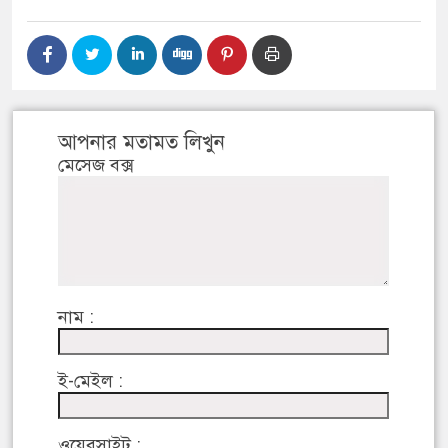
আপনার মতামত লিখুন
মেসেজ বক্স
নাম :
ই-মেইল :
ওয়েবসাইট :