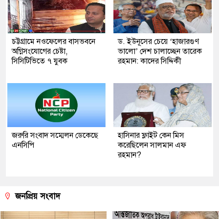
চট্টগ্রামে নওফেলের বাসভবনে
ড. ইউনূসের চেয়ে ‘হাজারগুণ
অগ্নিসংযোগের চেষ্টা,
ভালো’ দেশ চালাচ্ছেন তারেক
সিসিটিভিতে ৭ যুবক
রহমান: কাদের সিদ্দিকী
জরুরি সংবাদ সম্মেলন ডেকেছে
হাসিনার ফ্লাইট কেন মিস
এনসিপি
করেছিলেন সালমান এফ
রহমান?
জনপ্রিয় সংবাদ