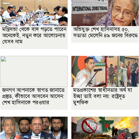
মন্ত্রিসভা থেকে বাদ পড়তে পারেন
অভিযুক্ত শেখ হাসিনাসহ ৫০,
অনেকেই, নতুন করে আলোচনায়
সত্যতা মেলেনি ৪৯ জনের বিরুদ্ধে
যেসব নাম
জনগণ আপনাকে স্বাগত জানাতে
মতপ্রকাশের স্বাধীনতার অর্থ যা
প্রস্তুত, কীভাবে আসবেন আসেন:
ইচ্ছা তাই বলা নয়: রাষ্ট্রদূত
শেখ হাসিনাকে পরওয়ার
মুশফিক