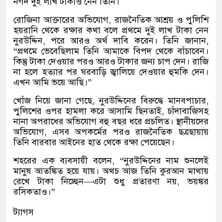
নগদ দুই লাখ টাকাও নেন তিনি।
রোজিনা আক্তারের অভিযোগ, রাজনৈতিক আশ্রয় ও পুলিশি
হয়রানি থেকে রক্ষার কথা বলে প্রথমে দুই লাখ টাকা নেন
নুরউদ্দিন, পরে আরও অর্থ দাবি করেন। তিনি জানান,
“প্রথমে ভেবেছিলাম তিনি আমাকে বিপদ থেকে বাঁচাবেন।
কিন্তু টাকা দেওয়ার পরও আরও টাকার জন্য চাপ দেন। রাজি
না হলে হত্যার পর ঘরবাড়ি জ্বালিয়ে দেওয়ার হুমকি দেন।
এখন আমি ভয়ে আছি।”
খোঁজ নিয়ে জানা গেছে, নুরউদ্দিনের বিরুদ্ধে মানবপাচার,
পুলিশের ওপর হামলা করে আসামি ছিনতাই, চাঁদাবাজিসহ
নানা অপরাধের অভিযোগ বহু বছর ধরে প্রচলিত। স্থানীয়দের
অভিযোগ, এসব অপকর্মের পরও রাজনৈতিক ছত্রছায়ায়
তিনি বারবার আইনের হাত থেকে রক্ষা পেয়েছেন।
শহরের এক ব্যবসায়ী বলেন, “নুরউদ্দিনের নাম শুনলেই
মানুষ আতঙ্কিত হয়ে যায়। অথচ আজ তিনি কুরআন মাথায়
রেখে টাকা নিচ্ছেন—এটা শুধু প্রতারণা নয়, ভয়ঙ্কর
রসিকতাও।”
ট্যাগস