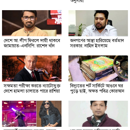
অনুসারী
দেশে আ.লীগ ফিরলে দায়ী থাকবে
জনগণের আস্থা হারিয়েছে বর্তমান
জামায়াত-এনসিপি: রাশেদ খাঁন
সরকার: নাহিদ ইসলাম
সক্ষমতা পরীক্ষা করতে ন্যাটোভুক্ত
বিদ্যুতের শর্ট সার্কিটে আগুনে ঘর
দেশে হামলা চালাতে পারে রাশিয়া
পুড়ে ছাই, অক্ষত পবিত্র কোরআন