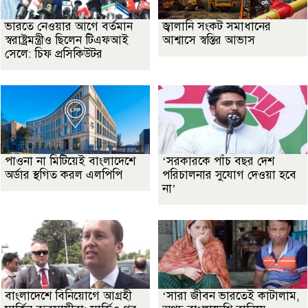
ভারতে নেওয়ার আগে বর্তমান
জ্বালানি সংকট সমাধানের
স্বরাষ্ট্রমন্ত্রীও ছিলেন টিএফআই
আশ্বাসে স্বস্তির আভাস
সেলে: চিফ প্রসিকিউটর
পাওনা না মিটিয়েই বাংলাদেশে
‘সরকারকে পাঁচ বছর দেশ
অর্ডার স্থগিত করল এলপিপি
পরিচালনার সুযোগ দেওয়া হবে
না’
বাংলাদেশে বিনিয়োগে আগ্রহী
‘সারা জীবন ভারতেই কাটালাম,