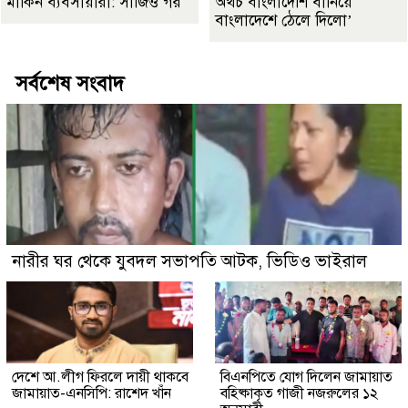
মার্কিন ব্যবসায়ীরা: সার্জিও গর
অথচ বাংলাদেশি বানিয়ে
বাংলাদেশে ঠেলে দিলো’
সর্বশেষ সংবাদ
নারীর ঘর থেকে যুবদল সভাপতি আটক, ভিডিও ভাইরাল
দেশে আ.লীগ ফিরলে দায়ী থাকবে
বিএনপিতে যোগ দিলেন জামায়াত
জামায়াত-এনসিপি: রাশেদ খাঁন
বহিষ্কাকৃত গাজী নজরুলের ১২