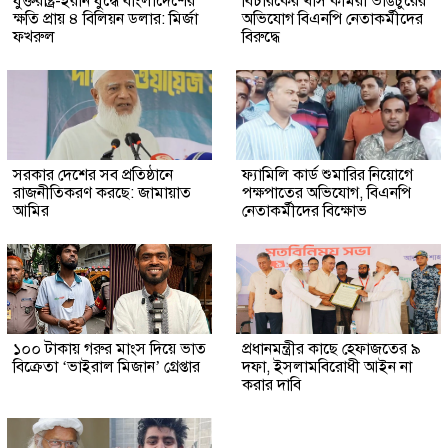
যুক্তরাষ্ট্র-ইরান যুদ্ধে বাংলাদেশের
বিচারকের খাস কামরা ভাঙচুরের
ক্ষতি প্রায় ৪ বিলিয়ন ডলার: মির্জা
অভিযোগ বিএনপি নেতাকর্মীদের
ফখরুল
বিরুদ্ধে
সরকার দেশের সব প্রতিষ্ঠানে
ফ্যামিলি কার্ড শুমারির নিয়োগে
রাজনীতিকরণ করছে: জামায়াত
পক্ষপাতের অভিযোগ, বিএনপি
আমির
নেতাকর্মীদের বিক্ষোভ
১০০ টাকায় গরুর মাংস দিয়ে ভাত
প্রধানমন্ত্রীর কাছে হেফাজতের ৯
বিক্রেতা ‘ভাইরাল মিজান’ গ্রেপ্তার
দফা, ইসলামবিরোধী আইন না
করার দাবি