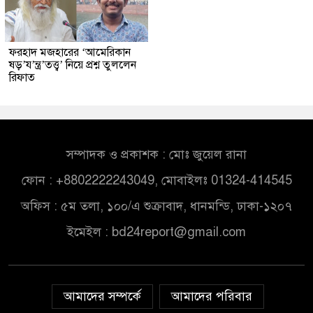
ফরহাদ মজহারের ‘আমেরিকান
ষড়’য’ন্ত্র’তত্ত্ব’ নিয়ে প্রশ্ন তুললেন
রিফাত
সম্পাদক ও প্রকাশক : মোঃ জুয়েল রানা
ফোন : +8802222243049, মোবাইলঃ 01324-414545
অফিস : ৫ম তলা, ১০০/এ শুক্রাবাদ, ধানমন্ডি, ঢাকা-১২০৭
ইমেইল :
bd24report@gmail.com
আমাদের সম্পর্কে
আমাদের পরিবার