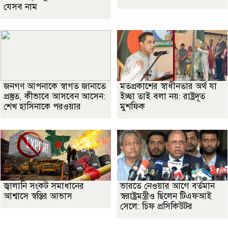
যেসব নাম
জনগণ আপনাকে স্বাগত জানাতে
মতপ্রকাশের স্বাধীনতার অর্থ যা
প্রস্তুত, কীভাবে আসবেন আসেন:
ইচ্ছা তাই বলা নয়: রাষ্ট্রদূত
শেখ হাসিনাকে পরওয়ার
মুশফিক
জ্বালানি সংকট সমাধানের
ভারতে নেওয়ার আগে বর্তমান
আশ্বাসে স্বস্তির আভাস
স্বরাষ্ট্রমন্ত্রীও ছিলেন টিএফআই
সেলে: চিফ প্রসিকিউটর