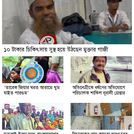
১০ টাকার চিকিৎসায় সুস্থ হয়ে উঠছেন মুক্তার গাজী
‘তারেক জিয়ার ঘরত আরামে ঘুম
অভিনেত্রীকে ধর্ষণের অভিযোগে
যাইত পারগুম’
পরিচালক শাকিল নূরানী গ্রেপ্তার