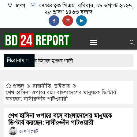
ঢাকা
০৪:৪৪:৫৪ পিএম
, রবিবার, ০৯ অগাস্ট ২০২৬,
২৫ শ্রাবণ ১৪৩৩ বঙ্গাব্দ
শিরোনাম ::
িৎসায় সুস্থ হয়ে উঠছেন মুক্তার গাজী
ার ঘরত আরামে ঘুম যাইত পারগুম’
প্রচ্ছদ
রাজনীতি
,
স্লাইডার
ধর্ষণের অভিযোগে পরিচালক শাকিল নূরানী গ্রেপ্তার
শেখ হাসিনা ওপারে বসে বাংলাদেশের মানুষকে ডিস্টার্ব
করছেন: নাসীরুদ্দীন পাটওয়ারী
রান যুদ্ধে বাংলাদেশের ক্ষতি প্রায় ৪ বিলিয়ন ডলার: মির্জা
শেখ হাসিনা ওপারে বসে বাংলাদেশের মানুষকে
ডিস্টার্ব করছেন: নাসীরুদ্দীন পাটওয়ারী
স কামরা ভাঙচুরের অভিযোগ বিএনপি নেতাকর্মীদের
ডেস্ক রিপোর্ট