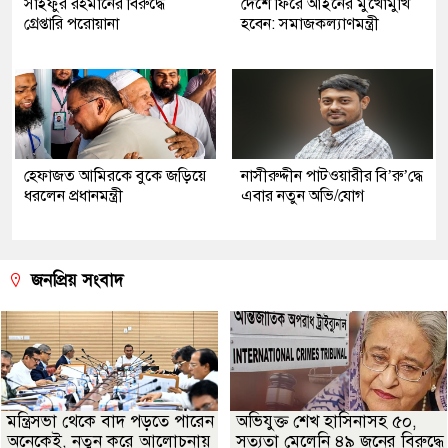
সাইফুর রহমানের বিরুদ্ধে
দেশে ফিরে আইনের মুখোমুখি
গ্রেপ্তারি পরোয়ানা
হবেন: সমাজকল্যাণমন্ত্রী
হেফাজত আমিরকে বুকে জড়িয়ে
নাসীরুদ্দীন পাটওয়ারীর বি’রু’দ্ধে
ধরলেন প্রধানমন্ত্রী
এবার নতুন অভি/যোগ
জনপ্রিয় সংবাদ
মন্ত্রিসভা থেকে বাদ পড়তে পারেন
অভিযুক্ত শেখ হাসিনাসহ ৫০,
অনেকেই, নতুন করে আলোচনায়
সত্যতা মেলেনি ৪৯ জনের বিরুদ্ধে