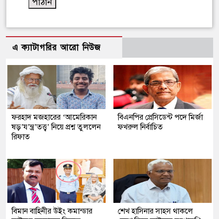
এ ক্যাটাগরির আরো নিউজ
ফরহাদ মজহারের ‘আমেরিকান
বিএনপির প্রেসিডেন্ট পদে মির্জা
ষড়’য’ন্ত্র’তত্ত্ব’ নিয়ে প্রশ্ন তুললেন
ফখরুল নির্বাচিত
রিফাত
বিমান বাহিনীর উইং কমান্ডার
শেখ হাসিনার সাহস থাকলে