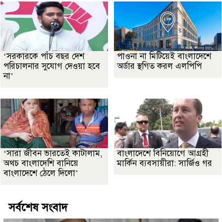
‘সরকারকে পাঁচ বছর দেশ
পাওনা না মিটিয়েই বাংলাদেশে
পরিচালনার সুযোগ দেওয়া হবে
অর্ডার স্থগিত করল এলপিপি
না’
‘সারা জীবন ভারতেই কাটালাম,
বাংলাদেশে বিনিয়োগে আগ্রহী
অথচ বাংলাদেশি বানিয়ে
মার্কিন ব্যবসায়ীরা: সার্জিও গর
বাংলাদেশে ঠেলে দিলো’
সর্বশেষ সংবাদ