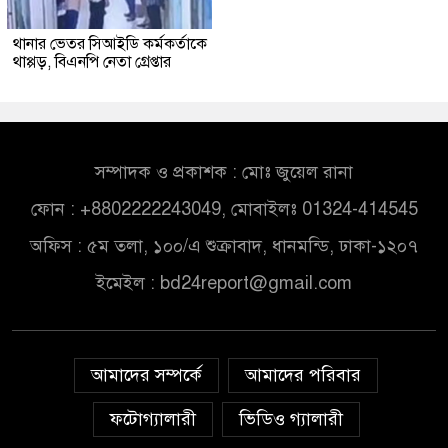
থানার ভেতর সিআইডি কর্মকর্তাকে
থাপ্পড়, বিএনপি নেতা গ্রেপ্তার
সম্পাদক ও প্রকাশক : মোঃ জুয়েল রানা
ফোন : +8802222243049, মোবাইলঃ 01324-414545
অফিস : ৫ম তলা, ১০০/এ শুক্রাবাদ, ধানমন্ডি, ঢাকা-১২০৭
ইমেইল :
bd24report@gmail.com
আমাদের সম্পর্কে
আমাদের পরিবার
ফটোগ্যালারী
ভিডিও গ্যালারী