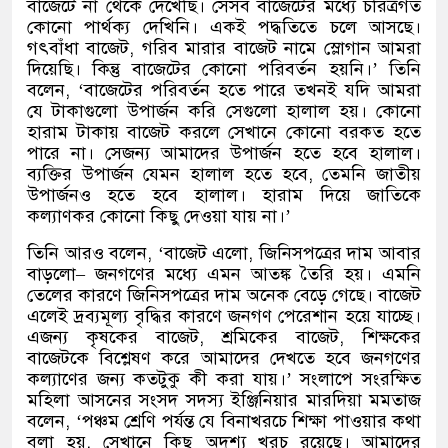
বাজেটে না থেকে দেখেছি। সেসব বাজেটের মধ্যে চরিত্রগত
কোনো পার্থক্য দেখিনি। একই পদ্ধতিতে চলে আসছে।
গৎবাঁধা বাজেট
,
গরিব মারার বাজেট নামে স্লোগান আমরা
দিয়েছি। কিন্তু বাজেটের কোনো পরিবর্তন হয়নি।
’
তিনি
বলেন
, ‘
বাজেটের পরিবর্তন হতে পারে তখনই যদি আমরা
যে টাকাগুলো উপার্জন করি সেগুলো হালাল হয়। কোনো
হারাম টাকায় বাজেট করলে সেখানে কোনো বরকত হতে
পারে না। সেজন্য আমাদের উপার্জন হতে হবে হালাল।
ব্যক্তির উপার্জন যেমন হালাল হতে হবে
,
তেমনি জাতীয়
উপার্জনও হতে হবে হালাল। হারাম দিয়ে জাতিকে
কল্যাণকর কোনো কিছু দেওয়া যায় না।
’
তিনি আরও বলেন
, ‘
বাজেট এলো
,
জিনিসপত্রের দাম আবার
বাড়লো
–
জনগণের মধ্যে এমন আতঙ্ক তৈরি হয়। এমনি
তেলের কারণে জিনিসপত্রের দাম অনেক বেড়ে গেছে। বাজেট
এলেই দ্রব্যমূল্য বৃদ্ধির কারণে জনগণ পেরেশান হয়ে যাচ্ছে।
এজন্য কৃষকের বাজেট
,
শ্রমিকের বাজেট
,
শিক্ষকের
বাজেটকে বিশ্লেষণ করে আমাদের দেখতে হবে জনগণের
কল্যাণের জন্য কতটুকু কী করা যায়।
’
সংলাপে সংরক্ষিত
মহিলা আসনের সংসদ সদস্য ইঞ্জিনিয়ার মারদিয়া মমতাজ
বলেন
, ‘
পঞ্চম শ্রেণি পর্যন্ত যে বিনাখরচে শিক্ষা পাওয়ার কথা
বলা হয়
,
সেখানে কিছু অদৃশ্য খরচ রয়েছে। আমাদের