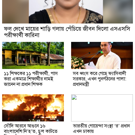
ফল দেখে মায়ের শাড়ি গলায় পেঁচিয়ে জীবন দিলো এসএসসি
পরীক্ষার্থী কারিনা
১১ শিক্ষকের ১১ পরীক্ষার্থী, পাস
সব ধ্বংস করে গেছে ফ্যাসিবাদী
করা একমাত্র শিক্ষার্থীর নামই
সরকার, এখন পুনর্গঠনের পালা:
জানেন না প্রধান শিক্ষক
প্রধানমন্ত্রী
সৌদি আরবে আগুনে ১৬
ভারতীয় গোয়েন্দা সংস্থা ‘র’ প্রধান
বাংলাদেশি নি’হ’ত, চুল কাটতে
এখন ঢাকায়