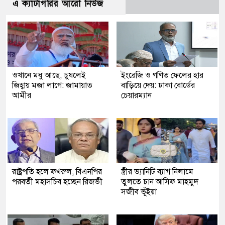
এ ক্যাটাগরির আরো নিউজ
ওখানে মধু আছে, চুষলেই
ইংরেজি ও গণিত ফেলের হার
জিহ্বায় মজা লাগে: জামায়াত
বাড়িয়ে দেয়: ঢাকা বোর্ডের
আমীর
চেয়ারম্যান
রাষ্ট্রপতি হলে ফখরুল, বিএনপির
স্ত্রীর ভ্যানিটি ব্যাগ নিলামে
পরবর্তী মহাসচিব হচ্ছেন রিজভী
তুলতে চান আসিফ মাহমুদ
সজীব ভূঁইয়া