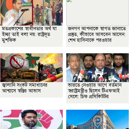
মতপ্রকাশের স্বাধীনতার অর্থ যা
জনগণ আপনাকে স্বাগত জানাতে
ইচ্ছা তাই বলা নয়: রাষ্ট্রদূত
প্রস্তুত, কীভাবে আসবেন আসেন:
মুশফিক
শেখ হাসিনাকে পরওয়ার
জ্বালানি সংকট সমাধানের
ভারতে নেওয়ার আগে বর্তমান
আশ্বাসে স্বস্তির আভাস
স্বরাষ্ট্রমন্ত্রীও ছিলেন টিএফআই
সেলে: চিফ প্রসিকিউটর