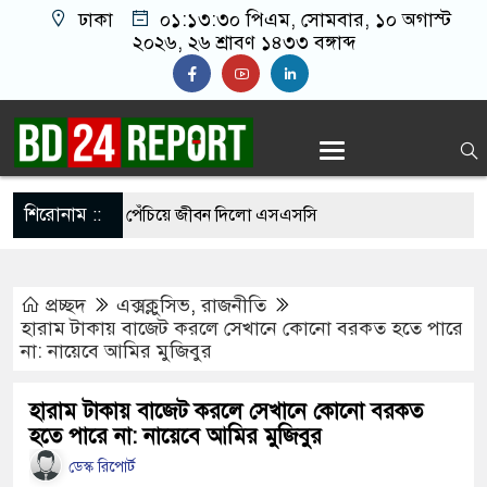
ঢাকা
০১:১৩:৩১ পিএম
, সোমবার, ১০ অগাস্ট
২০২৬, ২৬ শ্রাবণ ১৪৩৩ বঙ্গাব্দ
শিরোনাম ::
ের শাড়ি গলায় পেঁচিয়ে জীবন দিলো এসএসসি
প্রচ্ছদ
এক্সক্লুসিভ
,
রাজনীতি
১ পরীক্ষার্থী, পাস করা একমাত্র শিক্ষার্থীর নামই জানেন
হারাম টাকায় বাজেট করলে সেখানে কোনো বরকত হতে পারে
না: নায়েবে আমির মুজিবুর
 গেছে ফ্যাসিবাদী সরকার, এখন পুনর্গঠনের পালা:
হারাম টাকায় বাজেট করলে সেখানে কোনো বরকত
হতে পারে না: নায়েবে আমির মুজিবুর
ডেস্ক রিপোর্ট