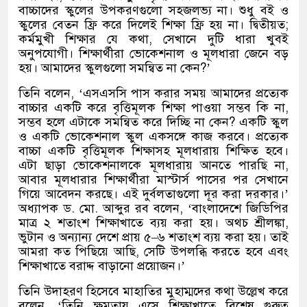
বাচ্চাদের স্কুলের উপকরণগুলো সহজলভ্য না। শুধু বই ও
স্কুলের বেতন ফ্রি করে দিলেই শিক্ষা ফ্রি হয় না। দ্বিতীয়ত
;
কর্মমুখী শিক্ষার যে কথা
,
সেখানে দুটি ধারা খুবই
অনুপযোগী। শিক্ষার্থীরা ভোকেশনাল ও মূলধারা জেনে বড়
হয়। আমাদের স্কুলগুলো সমন্বিত না কেন
?’
তিনি বলেন
, ‘
এসএসসি পাস করার সময় আমাদের প্রত্যেক
বাচ্চার একটি করে বৃত্তিমূলক শিক্ষা পাওয়া সম্ভব কি না
,
সম্ভব হলে এটাকে সমন্বিত করে দিচ্ছি না কেন
?
একটি স্কুল
ও একটি ভোকেশনাল স্কুল একসঙ্গে কাজ করবে। প্রত্যেক
বাচ্চা একটি বৃত্তিমূলক শিক্ষাসহ মূলধারায় শিক্ষিত হবে।
এটা ছাড়া ভোকেশনালকে মূলধারায় আনতে পারছি না
,
আবার মূলধারার শিক্ষার্থীরা মাস্টার্স পাসের পর সেখানে
গিয়ে আবেদন করছে। এই দুর্বলতাগুলো দূর করা দরকার।
’
অধ্যাপক ড
.
মো
.
আব্দুর রব বলেন
, ‘
বাংলাদেশে জিডিপির
মাত্র ২ শতাংশ শিক্ষাখাতে ব্যয় করা হয়। অথচ শ্রীলঙ্কা
,
ভুটান ও অন্যান্য দেশে প্রায় ৫
–
৬ শতাংশ ব্যয় করা হয়। তাই
আমরা কত পিছিয়ে আছি
,
সেটি উপলব্ধি করতে হবে এবং
শিক্ষাখাতে বরাদ্দ বাড়ানো প্রয়োজন।
’
তিনি উদাহরণ হিসেবে মাহাতির মুহাম্মদের কথা উল্লেখ করে
বলেন
, ‘
তিনি ক্ষমতায় এসে শিক্ষাখাতে বিশেষ গুরুত্ব