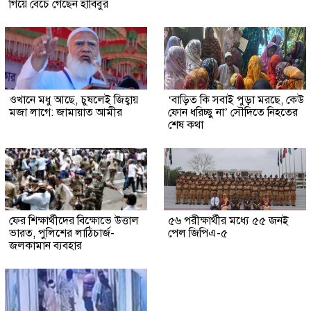
গিয়ে বেঁচে গেছেন হাবিবুর
ওখানে মধু আছে, চুষলেই জিহ্বায়
‘বাড়িত কি সবাই পুড়া মরছে, কেউ
মজা লাগে: জামায়াত আমীর
ফোন ধরিচ্ছু না’ সৌদিতে নিহতের
শেষ কথা
ফের শিক্ষার্থীদের বিক্ষোভে উত্তাল
৫৬ পরীক্ষার্থীর মধ্যে ৫৫ জনই
ভারত, পুলিশের লাঠিচার্জ-
পেল জিপিএ-৫
জলকামান ব্যবহার