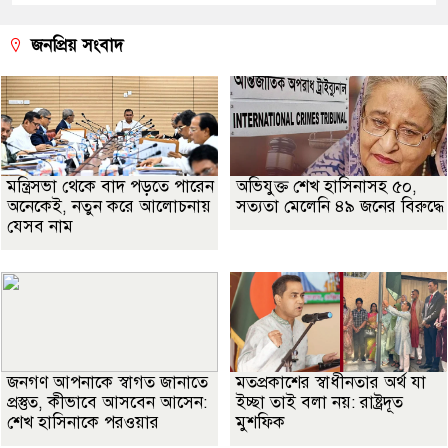
জনপ্রিয় সংবাদ
মন্ত্রিসভা থেকে বাদ পড়তে পারেন
অভিযুক্ত শেখ হাসিনাসহ ৫০,
অনেকেই, নতুন করে আলোচনায়
সত্যতা মেলেনি ৪৯ জনের বিরুদ্ধে
যেসব নাম
জনগণ আপনাকে স্বাগত জানাতে
মতপ্রকাশের স্বাধীনতার অর্থ যা
প্রস্তুত, কীভাবে আসবেন আসেন:
ইচ্ছা তাই বলা নয়: রাষ্ট্রদূত
শেখ হাসিনাকে পরওয়ার
মুশফিক