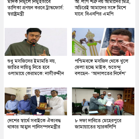
মাদক নির্মূলে নির্মুহভাবে
আ.লীগ শত্রু নয় আমাদের মিত্র,
তালিকা প্রণয়ন করবে ট্রাস্কফোর্স:
অচিরেই আমাদের সঙ্গে মিশে
স্বরাষ্ট্রমন্ত্রী
যাবে: বিএনপির এমপি
শুধু মসজিদের ইমামতি নয়,
পশ্চিমবঙ্গে মসজিদ থেকে খুলে
জাতির দায়িত্ব নিতে হবে
ফেলা হচ্ছে মাইক, শুভেন্দু
ওলামায়ে কেরামকে: নাসীরুদ্দীন
বলছেন- ‘আদালতের নির্দেশ’
দেশের স্বার্থে সবাইকে ঐক্যবদ্ধ
৮ দফা দাবিতে মেহেরপুরে
থাকার আহ্বান পানিসম্পদমন্ত্রীর
জামায়াতের স্মারকলিপি