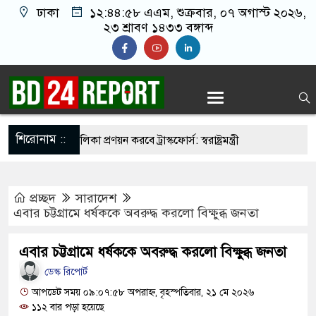
ঢাকা
১২:৪৪:৫৯ এএম
, শুক্রবার, ০৭ অগাস্ট ২০২৬,
২৩ শ্রাবণ ১৪৩৩ বঙ্গাব্দ
শিরোনাম ::
নির্মুহভাবে তালিকা প্রণয়ন করবে ট্রাস্কফোর্স: স্বরাষ্ট্রমন্ত্রী
 নয় আমাদের মিত্র, অচিরেই আমাদের সঙ্গে মিশে যাবে:
প্রচ্ছদ
সারাদেশ
ি
এবার চট্টগ্রামে ধর্ষককে অবরুদ্ধ করলো বিক্ষুব্ধ জনতা
র ইমামতি নয়, জাতির দায়িত্ব নিতে হবে ওলামায়ে
এবার চট্টগ্রামে ধর্ষককে অবরুদ্ধ করলো বিক্ষুব্ধ জনতা
ুদ্দীন
ডেস্ক রিপোর্ট
 মসজিদ থেকে খুলে ফেলা হচ্ছে মাইক, শুভেন্দু বলছেন-
আপডেট সময় ০৯:০৭:৫৮ অপরাহ্ন, বৃহস্পতিবার, ২১ মে ২০২৬
১১২ বার পড়া হয়েছে