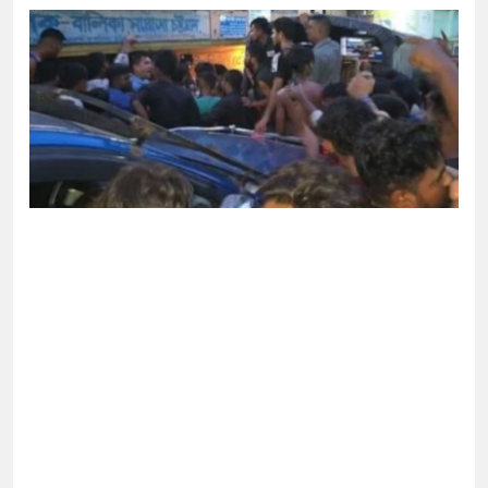
দেশ’
থে সবাইকে ঐক্যবদ্ধ থাকার আহ্বান পানিসম্পদমন্ত্রীর
ে মেহেরপুরে জামায়াতের স্মারকলিপি
কে ব্যবহার করতে চায় ভারত: রাশেদ প্রধান
নলাইন ক্যাসিনো মাস্টারমাইন্ড ওয়াসিম হালদার গ্রেপ্তার
র ‘জঙ্গিবাদের ন্যারেটিভ’ পুরনো রাজনীতি : পররাষ্ট্র
নির্বাচনের ভোটার তালিকা প্রকাশ, ভোট দেবেন ৩৪৯ এমপি