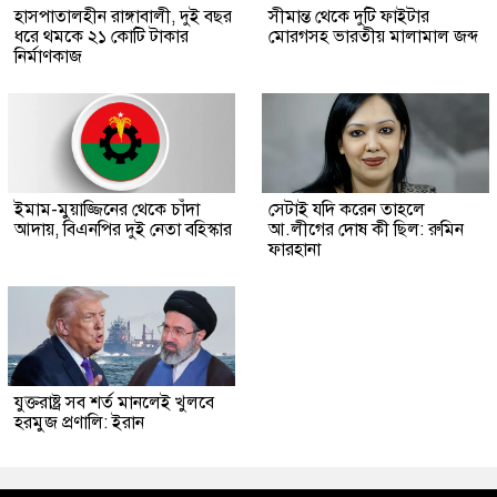
হাসপাতালহীন রাঙ্গাবালী, দুই বছর
সীমান্ত থেকে দুটি ফাইটার
ধরে থমকে ২১ কোটি টাকার
মোরগসহ ভারতীয় মালামাল জব্দ
নির্মাণকাজ
ইমাম-মুয়াজ্জিনের থেকে চাঁদা
সেটাই যদি করেন তাহলে
আদায়, বিএনপির দুই নেতা বহিস্কার
আ.লীগের দোষ কী ছিল: রুমিন
ফারহানা
যুক্তরাষ্ট্র সব শর্ত মানলেই খুলবে
হরমুজ প্রণালি: ইরান