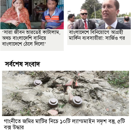
‘সারা জীবন ভারতেই কাটালাম,
বাংলাদেশে বিনিয়োগে আগ্রহী
অথচ বাংলাদেশি বানিয়ে
মার্কিন ব্যবসায়ীরা: সার্জিও গর
বাংলাদেশে ঠেলে দিলো’
সর্বশেষ সংবাদ
গাংনীতে জমির মাটির নিচে ১০টি ল্যান্ডমাইন সদৃশ বস্তু, ৫টি
বক্স উদ্ধার