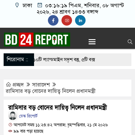
ঢাকা
০৩:১৬:২০ পিএম
, শনিবার, ০৮ অগাস্ট
২০২৬, ২৪ শ্রাবণ ১৪৩৩ বঙ্গাব্দ
শিরোনাম ::
 মাটির নিচে ১০টি ল্যান্ডমাইন সদৃশ বস্তু, ৫টি বক্স
প্রচ্ছদ
সারাদেশ
ৃদ্ধকে ধরে নিয়ে যাওয়ার পরে ভারতীয় যুবককে ধরে
রামিসার বড় বোনের দায়িত্ব নিলেন প্রধানমন্ত্রী
া
রামিসার বড় বোনের দায়িত্ব নিলেন প্রধানমন্ত্রী
পর পুলিশের সঙ্গে ধস্তাধস্তি করে যুবলীগ নেতাকে ছিনিয়ে
ডেস্ক রিপোর্ট
র্থকরা
আপডেট সময় ১১:২৩:৪২ অপরাহ্ন, বৃহস্পতিবার, ২১ মে ২০২৬
৯৯ বার পড়া হয়েছে