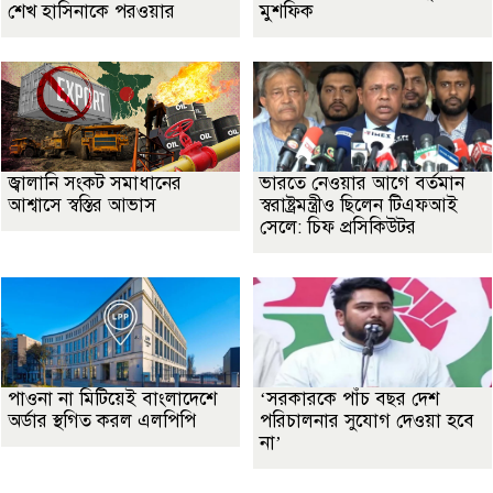
শেখ হাসিনাকে পরওয়ার
মুশফিক
জ্বালানি সংকট সমাধানের
ভারতে নেওয়ার আগে বর্তমান
আশ্বাসে স্বস্তির আভাস
স্বরাষ্ট্রমন্ত্রীও ছিলেন টিএফআই
সেলে: চিফ প্রসিকিউটর
পাওনা না মিটিয়েই বাংলাদেশে
‘সরকারকে পাঁচ বছর দেশ
অর্ডার স্থগিত করল এলপিপি
পরিচালনার সুযোগ দেওয়া হবে
না’