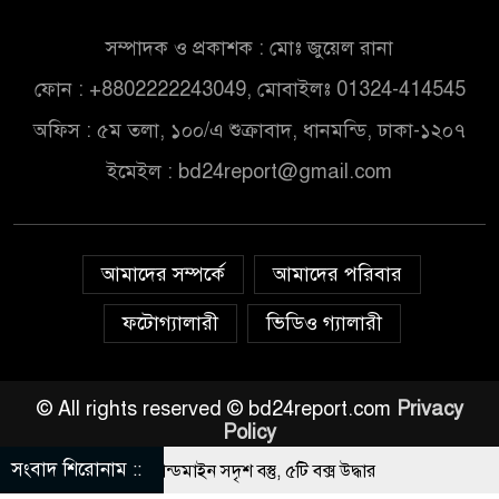
সম্পাদক ও প্রকাশক : মোঃ জুয়েল রানা
ফোন : +8802222243049, মোবাইলঃ 01324-414545
অফিস : ৫ম তলা, ১০০/এ শুক্রাবাদ, ধানমন্ডি, ঢাকা-১২০৭
ইমেইল :
bd24report@gmail.com
আমাদের সম্পর্কে
আমাদের পরিবার
ফটোগ্যালারী
ভিডিও গ্যালারী
© All rights reserved © bd24report.com
Privacy
Policy
সংবাদ শিরোনাম ::
াটির নিচে ১০টি ল্যান্ডমাইন সদৃশ বস্তু, ৫টি বক্স উদ্ধার