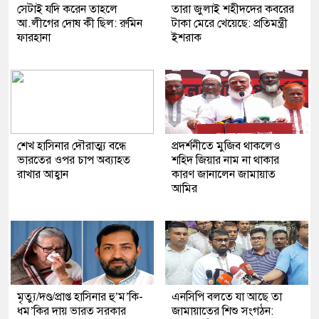
সেটাই যদি করেন তাহলে
তারা জুলাই শহীদদের কবরের
আ.লীগের দোষ কী ছিল: রুমিন
টাকা মেরে খেয়েছে: প্রতিমন্ত্রী
ফারহানা
ইশরাক
শেখ হাসিনার দৌরাত্ম্য বন্ধে
প্রদর্শনীতে মুজিব থাকলেও
ভারতের ওপর চাপ অব্যাহত
শহিদ জিয়ার নাম না থাকার
রাখার আহ্বান
কারণ জানালেন জামায়াত
আমির
মৃত্যু/দণ্ড/প্রাপ্ত হাসিনার হু’ম’কি-
এনসিপি বলতে যা আছে তা
ধম’কির দায় ভারত সরকার
জামায়াতের শিশু সংগঠন: