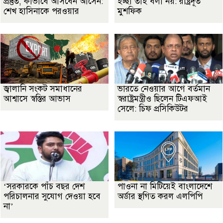
প্রস্তুত, কীভাবে আসবেন আসেন:
ইচ্ছা তাই বলা নয়: রাষ্ট্রদূত
শেখ হাসিনাকে পরওয়ার
মুশফিক
জ্বালানি সংকট সমাধানের
ভারতে নেওয়ার আগে বর্তমান
আশ্বাসে স্বস্তির আভাস
স্বরাষ্ট্রমন্ত্রীও ছিলেন টিএফআই
সেলে: চিফ প্রসিকিউটর
‘সরকারকে পাঁচ বছর দেশ
পাওনা না মিটিয়েই বাংলাদেশে
পরিচালনার সুযোগ দেওয়া হবে
অর্ডার স্থগিত করল এলপিপি
না’