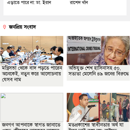
এড়াতে পারে না: ডা. ইরান
রাশেদ খাঁন
জনপ্রিয় সংবাদ
মন্ত্রিসভা থেকে বাদ পড়তে পারেন
অভিযুক্ত শেখ হাসিনাসহ ৫০,
অনেকেই, নতুন করে আলোচনায়
সত্যতা মেলেনি ৪৯ জনের বিরুদ্ধে
যেসব নাম
জনগণ আপনাকে স্বাগত জানাতে
মতপ্রকাশের স্বাধীনতার অর্থ যা