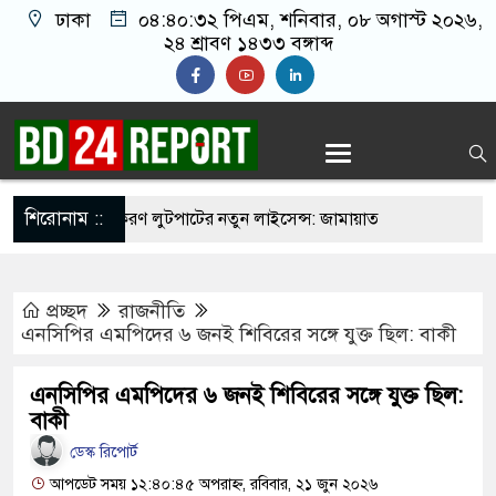
ঢাকা
০৪:৪০:৩৩ পিএম
, শনিবার, ০৮ অগাস্ট
২০২৬, ২৪ শ্রাবণ ১৪৩৩ বঙ্গাব্দ
শিরোনাম ::
াতের বেসরকারীকরণ লুটপাটের নতুন লাইসেন্স: জামায়াত
প্রচ্ছদ
রাজনীতি
েশে সালাহউদ্দিন আহমদকে গুম করা হয়েছিল, জানালো
এনসিপির এমপিদের ৬ জনই শিবিরের সঙ্গে যুক্ত ছিল: বাকী
এনসিপির এমপিদের ৬ জনই শিবিরের সঙ্গে যুক্ত ছিল:
্যুত্থান কারো পৈতৃক সম্পত্তি নয়: ইশরাক হোসেন
বাকী
ডেস্ক রিপোর্ট
দেশি শিক্ষার্থীর রহস্যজনক মৃত্যু, পরিবারের দাবি হত্যা
আপডেট সময় ১২:৪০:৪৫ অপরাহ্ন, রবিবার, ২১ জুন ২০২৬