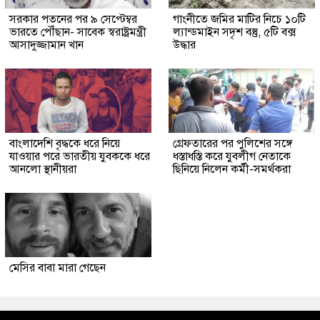
সরকার পতনের পর ৯ সেপ্টেম্বর
গাংনীতে জমির মাটির নিচে ১০টি
ভারতে পৌঁছান- সাবেক স্বরাষ্ট্রমন্ত্রী
ল্যান্ডমাইন সদৃশ বস্তু, ৫টি বক্স
আসাদুজ্জামান খান
উদ্ধার
বাংলাদেশি বৃদ্ধকে ধরে নিয়ে
গ্রেফতারের পর পুলিশের সঙ্গে
যাওয়ার পরে ভারতীয় যুবককে ধরে
ধস্তাধস্তি করে যুবলীগ নেতাকে
আনলো স্থানীয়রা
ছিনিয়ে নিলেন কর্মী-সমর্থকরা
মেসির বাবা মারা গেছেন