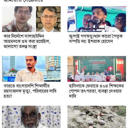
কার নির্দেশে সালাহউদ্দিন
জুলাই গণঅভ্যুত্থান কারো পৈতৃক
আহমদকে গুম করা হয়েছিল,
সম্পত্তি নয়: ইশরাক হোসেন
জানালো তদন্ত সংস্থা
ভারতে বাংলাদেশি শিক্ষার্থীর
হাসিনাকে ফেরাতে ৪০৪ শিক্ষকের
রহস্যজনক মৃত্যু, পরিবারের দাবি
গোপন তৎপরতা, ব্যবস্থা নেওয়ার
হত্যা
দাবি