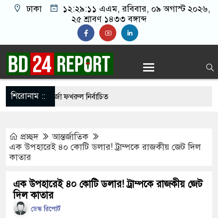
ঢাকা
১২:২৯:১২ এএম
, রবিবার, ০৯ অগাস্ট ২০২৬,
২৫ শ্রাবণ ১৪৩৩ বঙ্গাব্দ
শিরোনাম ::
িডেন্ট পদে মির্জা ফখরুল নির্বাচিত
 উইং কমান্ডার সাইফুর রহমানের বিরুদ্ধে গ্রেপ্তারি
প্রচ্ছদ
আন্তর্জাতিক
এক উপহারেই ৪০ কোটি ডলার! ট্রাম্পকে রাজকীয় জেট দিল
কাতার
ে মমতার গাড়িতে হামলা, অল্পের জন্য প্রাণে রক্ষা
াসায় শীর্ষ আলেমদের সঙ্গে বৈঠকে প্রধানমন্ত্রী
এক উপহারেই ৪০ কোটি ডলার! ট্রাম্পকে রাজকীয় জেট
দিল কাতার
 সাহস থাকলে দেশে ফিরে আইনের মুখোমুখি হবেন:
ডেস্ক রিপোর্ট