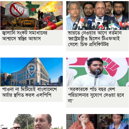
জ্বালানি সংকট সমাধানের
ভারতে নেওয়ার আগে বর্তমান
আশ্বাসে স্বস্তির আভাস
স্বরাষ্ট্রমন্ত্রীও ছিলেন টিএফআই
সেলে: চিফ প্রসিকিউটর
পাওনা না মিটিয়েই বাংলাদেশে
‘সরকারকে পাঁচ বছর দেশ
অর্ডার স্থগিত করল এলপিপি
পরিচালনার সুযোগ দেওয়া হবে
না’