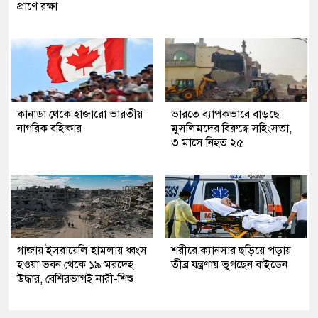
প্রাণে রক্ষা
কানাডা থেকে হাজারো ভারতীয়
ভারতে ব্যাপকভাবে বাড়ছে
নাগরিক বহিষ্কার
মুসলিমদের বিরুদ্ধে সহিংসতা,
৩ মাসে নিহত ২৫
গাজায় ইসরায়েলি হামলায় ধ্বংস
শরীরে ক্যানসার ছড়িয়ে পড়ায়
হওয়া ভবন থেকে ১৯ মরদেহ
তীব্র যন্ত্রণায় ভুগছেন বাইডেন
উদ্ধার, বেশিরভাগই নারী-শিশু