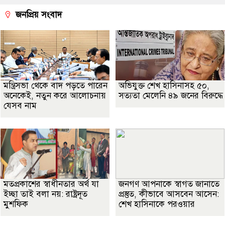
জনপ্রিয় সংবাদ
মন্ত্রিসভা থেকে বাদ পড়তে পারেন
অভিযুক্ত শেখ হাসিনাসহ ৫০,
অনেকেই, নতুন করে আলোচনায়
সত্যতা মেলেনি ৪৯ জনের বিরুদ্ধে
যেসব নাম
মতপ্রকাশের স্বাধীনতার অর্থ যা
জনগণ আপনাকে স্বাগত জানাতে
ইচ্ছা তাই বলা নয়: রাষ্ট্রদূত
প্রস্তুত, কীভাবে আসবেন আসেন:
মুশফিক
শেখ হাসিনাকে পরওয়ার