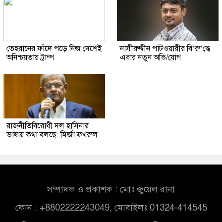
তেহরানের ফাঁদে পড়ে নিজ দেশেই
নাসীরুদ্দীন পাটওয়ারীর বি’রু’দ্ধে
অনিশ্চয়তায় ট্রাম্প
এবার নতুন অভি/যোগ
রাজনীতিবিরোধী দল হাসিনার
ভাষায় কথা বলছে: মির্জা ফখরুল
সম্পাদক ও প্রকাশক : মোঃ জুয়েল রানা
ফোন : +8802222243049, মোবাইলঃ 01324-414545