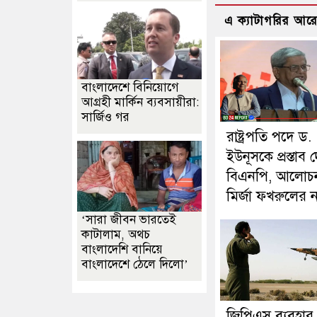
এ ক্যাটাগরির আর
বাংলাদেশে বিনিয়োগে
আগ্রহী মার্কিন ব্যবসায়ীরা:
সার্জিও গর
রাষ্ট্রপতি পদে ড.
ইউনূসকে প্রস্তাব 
বিএনপি, আলোচ
মির্জা ফখরুলের 
‘সারা জীবন ভারতেই
কাটালাম, অথচ
বাংলাদেশি বানিয়ে
বাংলাদেশে ঠেলে দিলো’
জিপিএস ব্যবহার