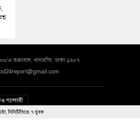
ক,
শ্ন
০/এ শুক্রাবাদ, ধানমন্ডি, ঢাকা-১২০৭
bd24report@gmail.com
ও গ্যালারী
িতে ৭ যুবক