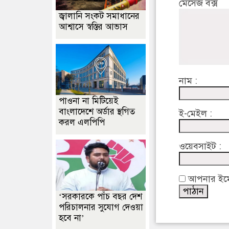
মেসেজ বক্স
জ্বালানি সংকট সমাধানের
আশ্বাসে স্বস্তির আভাস
নাম :
পাওনা না মিটিয়েই
বাংলাদেশে অর্ডার স্থগিত
ই-মেইল :
করল এলপিপি
ওয়েবসাইট :
আপনার ইমেইল
‘সরকারকে পাঁচ বছর দেশ
পরিচালনার সুযোগ দেওয়া
হবে না’