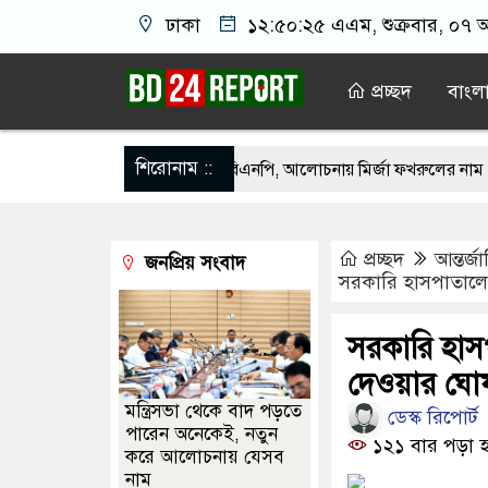
ঢাকা
১২:৫০:২৫ এএম
, শুক্রবার, ০৭ 
প্রচ্ছদ
বাংল
শিরোনাম ::
 ড. ইউনূসকে প্রস্তাব দেয়নি বিএনপি, আলোচনায় মির্জা ফখরুলের নাম
শেখ হ
েলের বাসভবনে অগ্নিসংযোগের চেষ্টা, সিসিটিভিতে ৭ যুবক
জিপিএস ব্যবহার
প্রচ্ছদ
আন্তর্জ
জনপ্রিয় সংবাদ
্ত ১০০ পরিবারকে নতুন ঘর দেবেন প্রধানমন্ত্রী
মেয়েদের আপত্তিকর ছবি তুলে ল
সরকারি হাসপাতালে 
য়ে ‘হাজারগুণ ভালো’ দেশ চালাচ্ছেন তারেক রহমান: কাদের সিদ্দিকী
সকাল
সরকারি হাসপ
 সন্তানেরা না করে, তাই জীবিত অবস্থায় নিজের চল্লিশার আয়োজন করলেন বৃদ্ধ
দেওয়ার ঘো
মন্ত্রিসভা থেকে বাদ পড়তে
ডেস্ক রিপোর্ট
পারেন অনেকেই, নতুন
১২১ বার পড়া হ
করে আলোচনায় যেসব
নাম