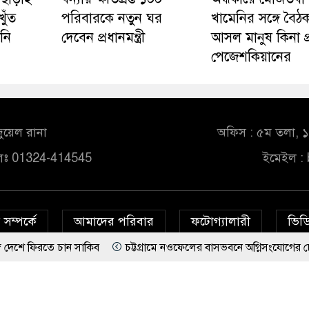
খুঁত
পরিবারকে নতুন ঘর
খামেনির সঙ্গে বৈঠ
নি
দেবেন প্রধানমন্ত্রী
আসল মানুষ কিনা প্র
পেজেশকিয়ানের
ুয়েল রানা
অফিস : ৫ম তলা, ১০
লঃ 01324-414545
ইমেইল :
সম্পর্কে
আমাদের পরিবার
ফটোগ্যালারী
ভিডি
 চান সাকিব
চট্টগ্রামে নওফেলের বাসভবনে অগ্নিসংযোগের চেষ্টা, সিসিটিভ
© All rights reserved © bd24report.com
Privacy Policy
র দেবেন প্রধানমন্ত্রী
‘হাজারগুণ ভালো’ দেশ চালাচ্ছেন তারেক রহমান: কাদের সিদ্দিকী