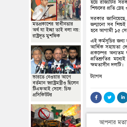
হয়ে রাজ্যটির সরকা
শিশুদের প্রতি স্ন
সরকার জানিয়েছে
মতপ্রকাশের স্বাধীনতার
জন্মানো সব শিশুই
অর্থ যা ইচ্ছা তাই বলা নয়:
হবে আগামী ১৫ সেপ্
রাষ্ট্রদূত মুশফিক
এই কর্মসূচির জন্
আর্থিক সহায়তা দ
প্রকল্পের অন্যতম ল
প্রতিশ্রুতির মধ্য
ক্ষমতাসীন দলটি।
ট্যাগস
ভারতে নেওয়ার আগে
বর্তমান স্বরাষ্ট্রমন্ত্রীও ছিলেন
টিএফআই সেলে: চিফ
প্রসিকিউটর
আপনার মতা