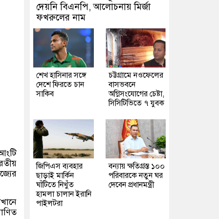
দেয়নি বিএনপি, আলোচনায় মির্জা
ফখরুলের নাম
শেখ হাসিনার সঙ্গে
চট্টগ্রামে নওফেলের
দেশে ফিরতে চান
বাসভবনে
সাকিব
অগ্নিসংযোগের চেষ্টা,
সিসিটিভিতে ৭ যুবক
 আংটি
ারতীয়
জিপিএস ব্যবহার
বন্যায় ক্ষতিগ্রস্ত ১০০
জ্যের
ছাড়াই মার্কিন
পরিবারকে নতুন ঘর
ঘাঁটিতে নিখুঁত
দেবেন প্রধানমন্ত্রী
হামলা চালান ইরানি
েখানে
পাইলটরা
রাণিত