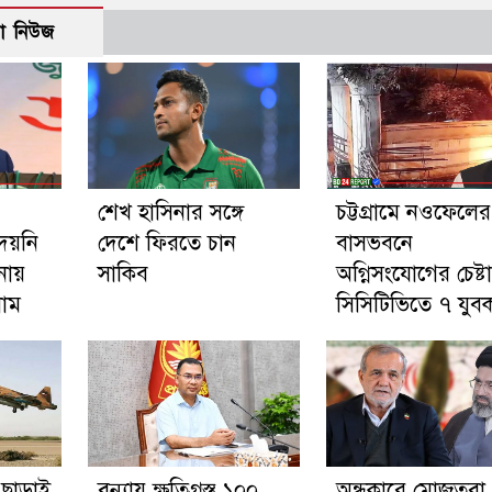
ো নিউজ
শেখ হাসিনার সঙ্গে
চট্টগ্রামে নওফেলের
দেয়নি
দেশে ফিরতে চান
বাসভবনে
নায়
সাকিব
অগ্নিসংযোগের চেষ্টা
নাম
সিসিটিভিতে ৭ যুব
 ছাড়াই
বন্যায় ক্ষতিগ্রস্ত ১০০
অন্ধকারে মোজতবা