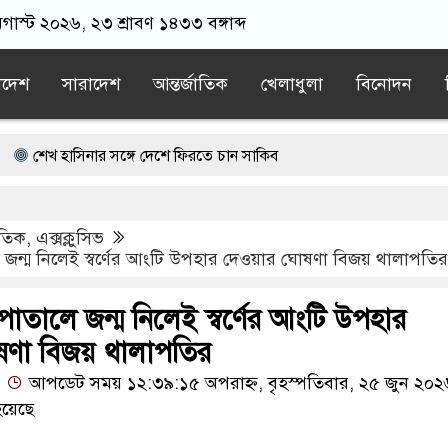
অগাস্ট ২০২৬, ২৩ শ্রাবণ ১৪৩৩ বঙ্গাব্দ
াদেশ
সারাদেশ
আন্তর্জাতিক
খেলাধুলা
বিনোদন
াসিনার সঙ্গে দেশে ফিরতে চান সাকিব
 ছাড়াই মার্কিন ঘাঁটিতে নিখুঁত হামলা চালান ইরানি পাইলটরা
াতিক
,
এক্সক্লুসিভ
ন্ডনে বয়ফ্রেন্ডের কাছে পাঠাতেন ইসলামী বিশ্ববিদ্যালয়ের ছাত্রী
জন্ম নিলেই স্বর্ণের আংটি উপহার দেওয়ার ঘোষণা বিজয় থালাপতির
 না হতেই মর্মান্তিক দুই দুর্ঘটনা, ঝরে গেল ১৫ প্রাণ
াতালে জন্ম নিলেই স্বর্ণের আংটি উপহার
অন্ধকারে মোজতবা খামেনির সঙ্গে বৈঠক, আসল মানুষ কিনা প্রশ্ন পেজেশকিয়
ষণা বিজয় থালাপতির
আপডেট সময় ১২:৩৯:১৫ অপরাহ্ন, বৃহস্পতিবার, ২৫ জুন ২০২
য়েছে