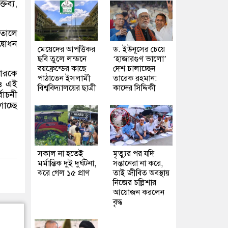
তব্য
,
াতালে
্বোধন
মেয়েদের আপত্তিকর
ড. ইউনূসের চেয়ে
ছবি তুলে লন্ডনে
‘হাজারগুণ ভালো’
বয়ফ্রেন্ডের কাছে
দেশ চালাচ্ছেন
বারকে
পাঠাতেন ইসলামী
তারেক রহমান:
াও এই
বিশ্ববিদ্যালয়ের ছাত্রী
কাদের সিদ্দিকী
বাচনী
োচ্ছে
সকাল না হতেই
মৃত্যুর পর যদি
মর্মান্তিক দুই দুর্ঘটনা,
সন্তানেরা না করে,
ঝরে গেল ১৫ প্রাণ
তাই জীবিত অবস্থায়
নিজের চল্লিশার
আয়োজন করলেন
বৃদ্ধ