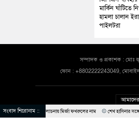
মার্কিন ঘাঁটিতে নি
হামলা চালান ইরা
পাইলটরা
সম্পাদক ও প্রকাশক : মোঃ জ
ফোন : +8802222243049, মোবাই
আমাদের 
সংবাদ শিরোনাম ::
নি বিএনপি, আলোচনায় মির্জা ফখরুলের নাম
শেখ হাসিনার সঙ্গে দেশে ফিরতে
নিখুঁত হামলা চালান ইরানি পাইলটরা
বন্যায় ক্ষতিগ্রস্ত ১০০ পরিবারকে নতুন ঘ
েন্ডের কাছে পাঠাতেন ইসলামী বিশ্ববিদ্যালয়ের ছাত্রী
ড. ইউনূসের চেয়ে 