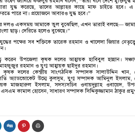
 উদ্বেগ জানিয়ে ফজলুর রহমান বলেন, “তারা বলে দেশে মুক্তিযুদ্ধ 
 যারা যুদ্ধ করেছে, তাদের আল্লাহর কাছে মাফ চাইতে হবে। 
য করতে পারে না। প্রয়োজনে আবারও যুদ্ধ হবে।”
ার দলও একসময় আমাকে ভুল বুঝেছিল, এখন তারাই বলছে— জামা
াংলা ছাড়। দেরিতে হলেও বুঝেছে।”
যুদ্ধের পক্ষের সব শক্তিকে তারেক রহমান ও খালেদা জিয়ার নেতৃত্
ান।
ত্ব করেন উপজেলা কৃষক দলের আহ্বায়ক হাবিবুল হান্নান। সঞ্চ
াহফুজুর রহমান ও যুগ্ম আহ্বায়ক ছাইদুর রহমান।
 কৃষক দলের কেন্দ্রীয় সাংগঠনিক সম্পাদক সালাউদ্দিন খান,
ি অ্যাডভোকেট উম্মে কুলসুম, যুগ্ম সম্পাদক আমিনুল ইসলাম,
ায়ক মাজহারুল ইসলাম, সদস্যসচিব ওবায়দুল্লাহ ওবায়েদ, উপ
সএম কামাল হোসেন, সাধারণ সম্পাদক সিদ্দিকুজ্জামান ঠাকুর প্রম