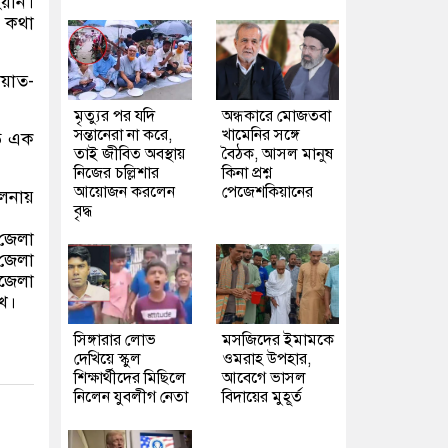
হয়নি।
এ কথা
য়াত-
মৃত্যুর পর যদি
অন্ধকারে মোজতবা
সন্তানেরা না করে,
খামেনির সঙ্গে
বে এক
তাই জীবিত অবস্থায়
বৈঠক, আসল মানুষ
নিজের চল্লিশার
কিনা প্রশ্ন
আয়োজন করলেন
পেজেশকিয়ানের
ালনায়
বৃদ্ধ
 জেলা
 জেলা
জেলা
ুখ।
সিঙ্গারার লোভ
মসজিদের ইমামকে
দেখিয়ে স্কুল
ওমরাহ উপহার,
শিক্ষার্থীদের মিছিলে
আবেগে ভাসল
নিলেন যুবলীগ নেতা
বিদায়ের মুহূর্ত