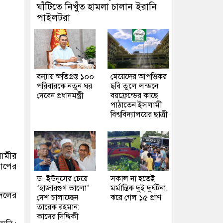
ঘাঁটিতে নিখুঁত হামলা চালান ইরানি
পাইলটরা
বন্যায় ক্ষতিগ্রস্ত ১০০
মেয়েদের আপত্তিকর
পরিবারকে নতুন ঘর
ছবি তুলে লন্ডনে
দেবেন প্রধানমন্ত্রী
বয়ফ্রেন্ডের কাছে
পাঠাতেন ইসলামী
বিশ্ববিদ্যালয়ের ছাত্রী
লামীর
াপের
ড. ইউনূসের চেয়ে
সকাল না হতেই
‘হাজারগুণ ভালো’
মর্মান্তিক দুই দুর্ঘটনা,
 দলের
দেশ চালাচ্ছেন
ঝরে গেল ১৫ প্রাণ
তারেক রহমান:
কাদের সিদ্দিকী