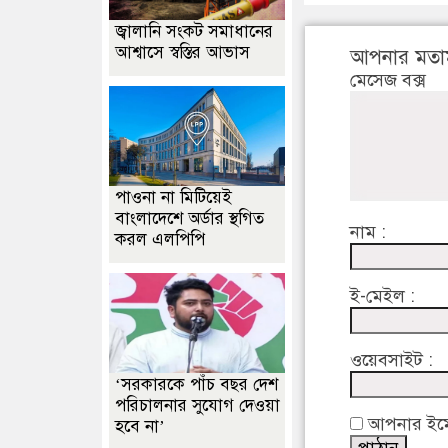
জ্বালানি সংকট সমাধানের
আশ্বাসে স্বস্তির আভাস
আপনার মতা
মেসেজ বক্স
পাওনা না মিটিয়েই
বাংলাদেশে অর্ডার স্থগিত
নাম :
করল এলপিপি
ই-মেইল :
ওয়েবসাইট :
‘সরকারকে পাঁচ বছর দেশ
পরিচালনার সুযোগ দেওয়া
আপনার ইমেইল
হবে না’