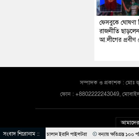
ফেসবুকে ঘোষণা দ
রাজনীতি ছাড়লে
আ.লীগের প্রবীণ 
সম্পাদক ও প্রকাশক : মোঃ জ
ফোন : +8802222243049, মোবাই
আমাদের 
সংবাদ শিরোনাম ::
নিখুঁত হামলা চালান ইরানি পাইলটরা
বন্যায় ক্ষতিগ্রস্ত ১০০ পরিবারকে নতুন ঘ