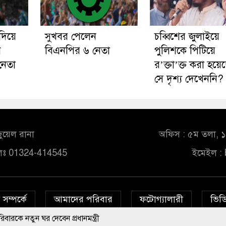
িয়ে
সুখবর পেলেন
চব্বিশের জুলাইয়ে
ন
বিএনপির ৬ নেতা
পুলিশকে পিটিয়ে
নেতা
র’ক্তা’ক্ত করা হয়েছ
সে দৃশ্য দেখেননি?
ুয়েল রানা
অফিস : ৫ম তলা, ১০
লঃ 01324-414545
ইমেইল :
সম্পর্কে
আমাদের পরিবার
ফটোগ্যালারী
ভিডি
র দেবেন প্রধানমন্ত্রী