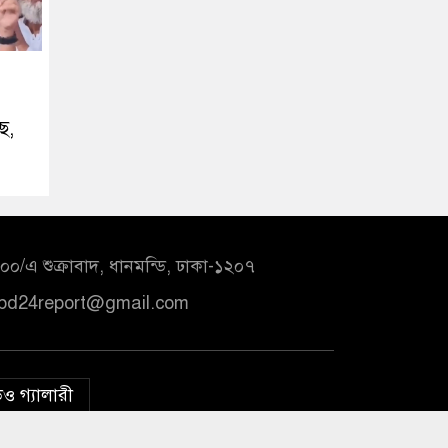
ে,
০/এ শুক্রাবাদ, ধানমন্ডি, ঢাকা-১২০৭
bd24report@gmail.com
ও গ্যালারী