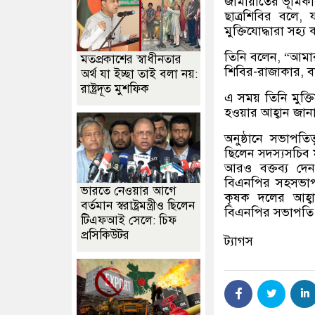
জামায়াতের ভূমিকায়
ছাত্রশিবির বলে,
মুক্তিযোদ্ধারা সহ্
তিনি বলেন, “আম
মতপ্রকাশের স্বাধীনতার
শিবির-রাজাকার, ব
অর্থ যা ইচ্ছা তাই বলা নয়:
রাষ্ট্রদূত মুশফিক
এ সময় তিনি মুক্তি
হওয়ার আহ্বান জান
অনুষ্ঠানে সভাপতি
ছিলেন সদস্যসচিব ম
আরও বক্তব্য দেন
বিএনপির সহসভাপত
ভারতে নেওয়ার আগে
কৃষক দলের আহ্ব
বর্তমান স্বরাষ্ট্রমন্ত্রীও ছিলেন
বিএনপির সভাপতি এ
টিএফআই সেলে: চিফ
প্রসিকিউটর
ট্যাগস