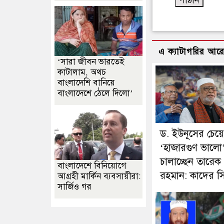
এ ক্যাটাগরির আর
‘সারা জীবন ভারতেই
কাটালাম, অথচ
বাংলাদেশি বানিয়ে
বাংলাদেশে ঠেলে দিলো’
ড. ইউনূসের চেয়ে
‘হাজারগুণ ভালো
চালাচ্ছেন তারেক
বাংলাদেশে বিনিয়োগে
রহমান: কাদের সিদ
আগ্রহী মার্কিন ব্যবসায়ীরা:
সার্জিও গর