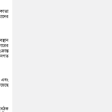
কাতা
তাদের
।
স্থান
কারের
রান্ত
ইনগত
া এবং
িয়েছে
 বৈঠক