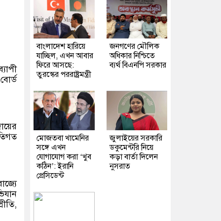
বাংলাদেশ হারিয়ে
জনগণের মৌলিক
যাচ্ছিল, এখন আবার
অধিকার নিশ্চিতে
ফিরে আসছে:
ব্যর্থ বিএনপি সরকার
্যাপী
তুরস্কের পররাষ্ট্রমন্ত্রী
বোর্ড
দায়ের
ীতিগত
মোজতবা খামেনির
জুলাইয়ের সরকারি
সঙ্গে এখন
ডকুমেন্টরি নিয়ে
যোগাযোগ করা ‘খুব
কড়া বার্তা দিলেন
কঠিন’: ইরানি
নুসরাত
প্রেসিডেন্ট
জ্যে
ভিযান
রীতি,