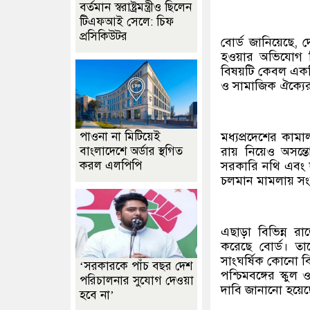
বর্তমান স্বরাষ্ট্রমন্ত্রীও ছিলেন
টিএফআই সেলে: চিফ
প্রসিকিউটর
বোর্ড জানিয়েছে, দ
হওয়ার অভিযোগ নি
বিষয়টি কেবল একটি স
ও সামাজিক ঐক্যের 
মধ্যপ্রদেশের কাম
পাওনা না মিটিয়েই
রায় নিয়েও অসন্ত
বাংলাদেশে অর্ডার স্থগিত
সরকারি নথি এবং দীর
করল এলপিপি
চলমান মামলায় সংশ
এছাড়া বিভিন্ন র
করেছে বোর্ড। তাদ
সাংঘর্ষিক কোনো বি
‘সরকারকে পাঁচ বছর দেশ
পশ্চিমবঙ্গের স্কুল
পরিচালনার সুযোগ দেওয়া
দাবি জানানো হয়েছ
হবে না’