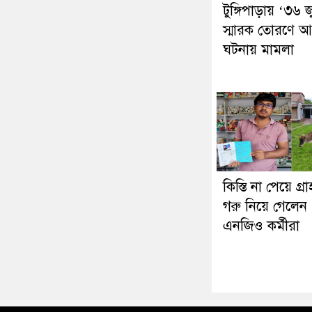
টুঙ্গিপাড়ায় ‘৩৬ 
স্মারক তোরণে আ
ঘটনায় মামলা
কিস্তি না পেয়ে গ্
গরু নিয়ে গেলেন
এনজিও কর্মীরা