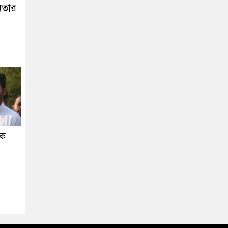
নেতার
কে