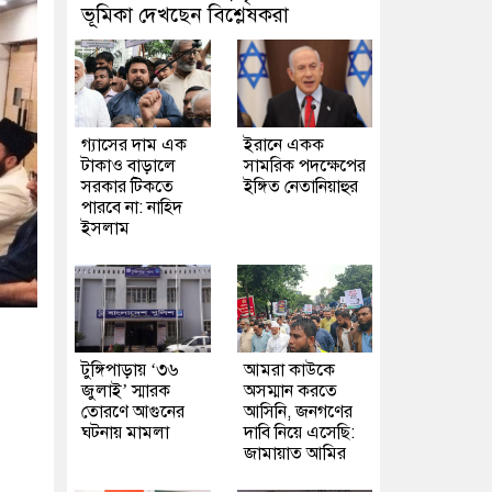
ভূমিকা দেখছেন বিশ্লেষকরা
গ্যাসের দাম এক
ইরানে একক
টাকাও বাড়ালে
সামরিক পদক্ষেপের
সরকার টিকতে
ইঙ্গিত নেতানিয়াহুর
পারবে না: নাহিদ
ইসলাম
টুঙ্গিপাড়ায় ‘৩৬
আমরা কাউকে
জুলাই’ স্মারক
অসম্মান করতে
তোরণে আগুনের
আসিনি, জনগণের
ঘটনায় মামলা
দাবি নিয়ে এসেছি:
জামায়াত আমির