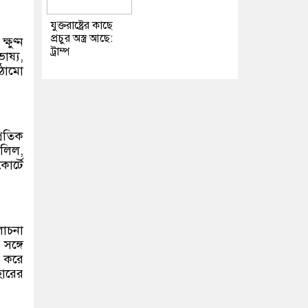
যুক্তরাষ্ট্রের কাছে
প্রচুর অস্ত্র আছে:
ষুণ্ন
ট্রাম্প
াষ্য,
াঠামো
্রতিক
দলিল,
োর্টে
লোচনা
সঙ্গে
ষ করে
হারের