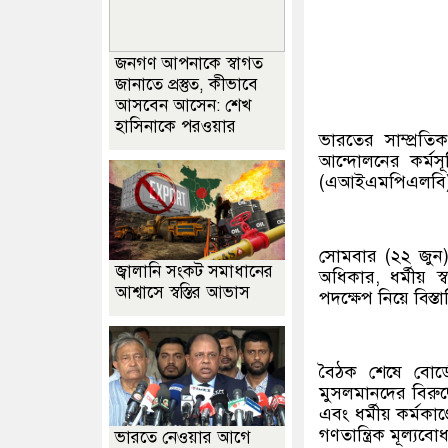
জনগণ আপনাকে স্বাগত
জানাতে প্রস্তুত, কীভাবে
আসবেন আসেন: শেখ
হাসিনাকে পরওয়ার
ভারতের সাম্প্রত
আন্দোলনের কর্মসূ
(এআইএমপিএলবি
সোমবার (২২ জুন) 
জ্বালানি সংকট সমাধানের
অধিকার, ধর্মীয় স
আশ্বাসে স্বস্তির আভাস
পদক্ষেপ নিয়ে বিস
বৈঠক শেষে বোর্
মুসলমানদের বিরুদ
এবং ধর্মীয় কর্মকা
গণতান্ত্রিক মূল্যব
ভারতে নেওয়ার আগে