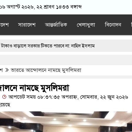
 ০৬ অগাস্ট ২০২৬, ২২ শ্রাবণ ১৪৩৩ বঙ্গাব্দ
াদেশ
সারাদেশ
আন্তর্জাতিক
খেলাধুলা
বিনোদন
 সরকার টিকতে পারবে না: নাহিদ ইসলাম
আগুনের ঘটনায় মামলা
েশ
ভারতে আন্দোলনে নামছে মুসলিমরা
ারিয়ে যাচ্ছিল, এখন আবার ফিরে আসছে: তুরস্কের পররাষ্ট্রমন্ত্রী
রা ‘খুব কঠিন’: ইরানি প্রেসিডেন্ট
োলনে নামছে মুসলিমরা
আপডেট সময় ০৮:৩৭:৩৫ অপরাহ্ন, সোমবার, ২২ জুন ২০২৬
্রাম্প
য়েছে