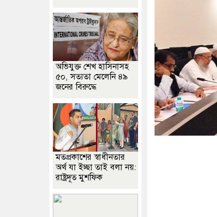
অভিযুক্ত শেখ হাসিনাসহ
৫০, সত্যতা মেলেনি ৪৯
জনের বিরুদ্ধে
মতপ্রকাশের স্বাধীনতার
অর্থ যা ইচ্ছা তাই বলা নয়:
রাষ্ট্রদূত মুশফিক