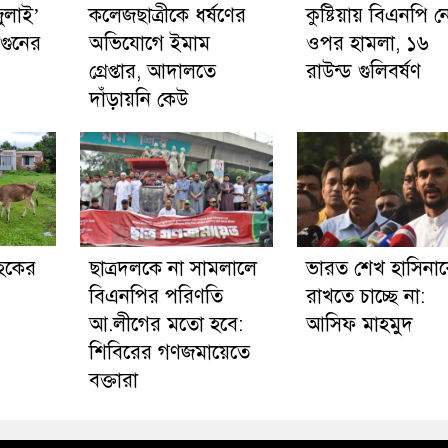
জুলাই’
কলেজছাত্রীকে ধর্ষণের
কুষ্টিয়ায় বিএনপি 
গুনের
অভিযোগে ইমাম
ওপর হামলা, ১৬
গ্রেপ্তার, আদালতে
রাউন্ড গুলিবর্ষণ
দাঁড়ায়নি কেউ
রাহকের
ছাত্রদলকে না সামলালে
ভারত শেখ হাসিনা
বিএনপির পরিণতি
রাখতে চাচ্ছে না:
আ.লীগের মতো হবে:
আসিফ মাহমুদ
শিবিরের গণজমায়েতে
বক্তারা