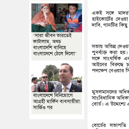
একই সঙ্গে মাদর
হাইকোর্টের দেওয়া 
দাবি, গানটির কিছু 
‘সারা জীবন ভারতেই
কাটালাম, অথচ
সভায় অভিন্ন দেওয়ান
বাংলাদেশি বানিয়ে
পুনর্ব্যক্ত করা হ
বাংলাদেশে ঠেলে দিলো’
সঙ্গে সাংঘর্ষিক এ
আইনের বিরুদ্ধে
পদক্ষেপ নেওয়ার সিদ
মুসলমানদের অধিকার 
বাংলাদেশে বিনিয়োগে
সাংবিধানিক অধিকা
আগ্রহী মার্কিন ব্যবসায়ীরা:
বোর্ড। এ উদ্দেশ্য
সার্জিও গর
বোর্ডের সভাপতি 