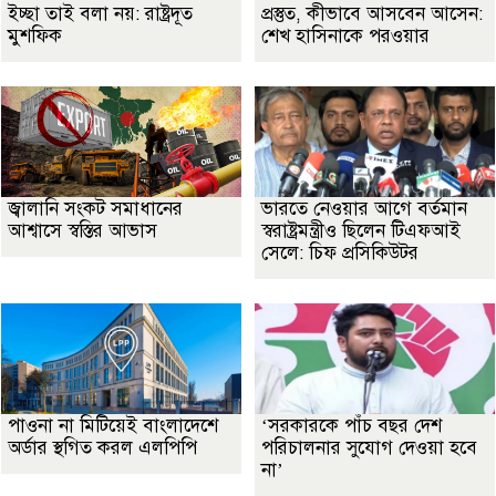
ইচ্ছা তাই বলা নয়: রাষ্ট্রদূত
প্রস্তুত, কীভাবে আসবেন আসেন:
মুশফিক
শেখ হাসিনাকে পরওয়ার
জ্বালানি সংকট সমাধানের
ভারতে নেওয়ার আগে বর্তমান
আশ্বাসে স্বস্তির আভাস
স্বরাষ্ট্রমন্ত্রীও ছিলেন টিএফআই
সেলে: চিফ প্রসিকিউটর
পাওনা না মিটিয়েই বাংলাদেশে
‘সরকারকে পাঁচ বছর দেশ
অর্ডার স্থগিত করল এলপিপি
পরিচালনার সুযোগ দেওয়া হবে
না’