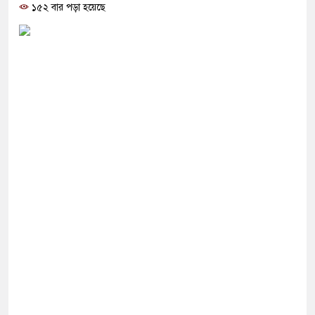
শুকে যৌন নিপীড়ন, জামায়াত কর্মীকে ৫০ বেত্রাঘাত
১৫২ বার পড়া হয়েছে
ক্যাম্পাস, তৃতীয় পক্ষের ভূমিকা দেখছেন বিশ্লেষকরা
ম এক টাকাও বাড়ালে সরকার টিকতে পারবে না: নাহিদ
ামরিক পদক্ষেপের ইঙ্গিত নেতানিয়াহুর