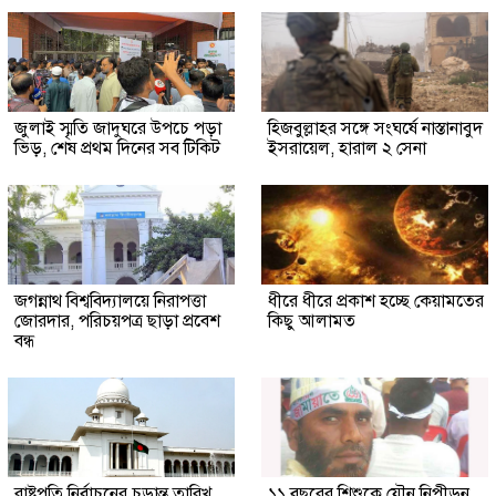
জুলাই স্মৃতি জাদুঘরে উপচে পড়া
হিজবুল্লাহর সঙ্গে সংঘর্ষে নাস্তানাবুদ
ভিড়, শেষ প্রথম দিনের সব টিকিট
ইসরায়েল, হারাল ২ সেনা
জগন্নাথ বিশ্ববিদ্যালয়ে নিরাপত্তা
ধীরে ধীরে প্রকাশ হচ্ছে কেয়ামতের
জোরদার, পরিচয়পত্র ছাড়া প্রবেশ
কিছু আলামত
বন্ধ
রাষ্ট্রপতি নির্বাচনের চূড়ান্ত তারিখ
১১ বছরের শিশুকে যৌন নিপীড়ন,