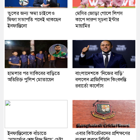
ভুলের জন্য ক্ষমা চাইলেও
মেসির জোড়া গোলে লিগস
ফিফা সভাপতি পদেই থাকছেন
কাপে দারুণ সূচনা ইন্টার
ইনফান্তিনো
মায়ামির
হামলার পর সাকিবের বাড়িতে
বাংলাদেশকে ‘নিজের বাড়ি’
অতিরিক্ত পুলিশ মোতায়েন
বললেন ব্রাজিলিয়ান কিংবদন্তি
রবার্তো কার্লোস
ইনফান্তিনোকে বাঁচাতে
এবার কিউরেটরদের প্রশিক্ষণের
‘সামর্থ্যের শেষ বিন্দু দিয়ে’ চেষ্টা
ব্যবস্থা করবে বিসিবি