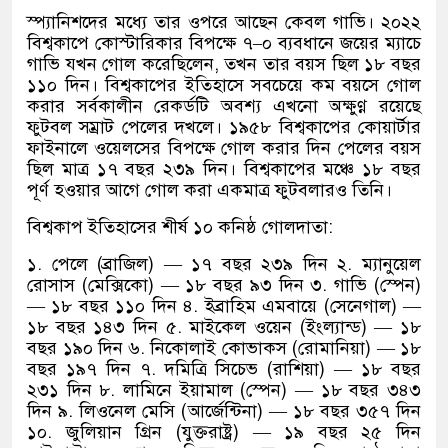
স্প্যানিশদের মধ্যে তার ওপরে আছেন কেবল গাভি। ২০২২
বিশ্বকাপে কোস্টারিকার বিপক্ষে ৭
–
০ ব্যবধানে জয়ের ম্যাচে
গাভি যখন গোল করেছিলেন
,
তখন তার বয়স ছিল ১৮ বছর
১১০ দিন। বিশ্বকাপের ইতিহাসে সবচেয়ে কম বয়সে গোল
করার সর্বকালীন রেকর্ডটি অবশ্য এখনো অক্ষুণ্ণ রয়েছে
ফুটবল সম্রাট পেলের দখলে। ১৯৫৮ বিশ্বকাপের কোয়ার্টার
ফাইনালে ওয়েলসের বিপক্ষে গোল করার দিন পেলের বয়স
ছিল মাত্র ১৭ বছর ২৩৯ দিন। বিশ্বকাপের মঞ্চে ১৮ বছর
পূর্ণ হওয়ার আগে গোল করা একমাত্র ফুটবলারও তিনি।
বিশ্বকাপ ইতিহাসের শীর্ষ ১০ কনিষ্ঠ গোলদাতা
:
১
.
পেলে
(
ব্রাজিল
) —
১৭ বছর ২৩৯ দিন ২
.
ম্যানুয়েল
রোসাস
(
মেক্সিকো
) —
১৮ বছর ৯৩ দিন ৩
.
গাভি
(
স্পেন
)
—
১৮ বছর ১১০ দিন ৪
.
ইব্রাহিম এমবায়ে
(
সেনেগাল
) —
১৮ বছর ১৪৩ দিন ৫
.
মাইকেল ওয়েন
(
ইংল্যান্ড
) —
১৮
বছর ১৯০ দিন ৬
.
নিকোলাই কোভাকস
(
রোমানিয়া
) —
১৮
বছর ১৯৭ দিন ৭
.
দমিত্রি সিচেভ
(
রাশিয়া
) —
১৮ বছর
২৩১ দিন ৮
.
লামিনে ইয়ামাল
(
স্পেন
) —
১৮ বছর ৩৪৩
দিন ৯
.
লিওনেল মেসি
(
আর্জেন্টিনা
) —
১৮ বছর ৩৫৭ দিন
১০
.
জুলিয়ান গ্রিন
(
যুক্তরাষ্ট্র
) —
১৯ বছর ২৫ দিন