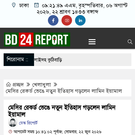
ঢাকা
০৯:২১:৫০ এএম
, বৃহস্পতিবার, ০৬ অগাস্ট
২০২৬, ২২ শ্রাবণ ১৪৩৩ বঙ্গাব্দ
শিরোনাম ::
়াণ দিবসে নিস্তব্ধ শিলাইদহ কুঠিবাড়ি
ি জাদুঘরে উপচে পড়া ভিড়, শেষ প্রথম দিনের সব টিকিট
প্রচ্ছদ
খেলাধুলা
সঙ্গে সংঘর্ষে নাস্তানাবুদ ইসরায়েল, হারাল ২ সেনা
মেসির রেকর্ড ভেঙে নতুন ইতিহাস গড়লেন লামিন ইয়ামাল
ববিদ্যালয়ে নিরাপত্তা জোরদার, পরিচয়পত্র ছাড়া প্রবেশ বন্ধ
মেসির রেকর্ড ভেঙে নতুন ইতিহাস গড়লেন লামিন
্রকাশ হচ্ছে কেয়ামতের কিছু আলামত
ইয়ামাল
ডেস্ক রিপোর্ট
র্বাচনের চূড়ান্ত তারিখ ঘোষণা
আপডেট সময় ১০:৪১:০২ পূর্বাহ্ন, সোমবার, ২২ জুন ২০২৬