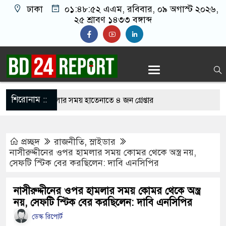
ঢাকা
০১:৪৮:৫২ এএম
, রবিবার, ০৯ অগাস্ট ২০২৬,
২৫ শ্রাবণ ১৪৩৩ বঙ্গাব্দ
শিরোনাম ::
াইন জুয়া খেলার সময় হাতেনাতে ৪ জন গ্রেপ্তার
রেন তাহলে আওয়ামী লীগের দোষ কী ছিল: রুমিন
প্রচ্ছদ
রাজনীতি
,
স্লাইডার
নাসীরুদ্দীনের ওপর হামলার সময় কোমর থেকে অস্ত্র নয়,
সেফটি স্টিক বের করছিলেন: দাবি এনসিপির
োধে অসহায় মায়ের মাথার চুল বিক্রি
ারেজে অমায়িক ব্যবহার পান, জানালেন নারী
নাসীরুদ্দীনের ওপর হামলার সময় কোমর থেকে অস্ত্র
নয়, সেফটি স্টিক বের করছিলেন: দাবি এনসিপির
ডেস্ক রিপোর্ট