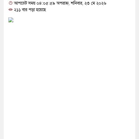
তলামি, বিএনপি নেতা গ্রেপ্তার
আপডেট সময় ০৪:০৫:৫৯ অপরাহ্ন, শনিবার, ২৩ মে ২০২৬
২১১ বার পড়া হয়েছে
পর মার শুরু হয়েছে কেবল, আসল মার তো শুরুই
নো ২ লাখ টাকা খেলো ইঁদুর-উইপোকা, নিঃস্ব কৃষক
ই চাঁদাবাজি করলে বন্ধ করবেন কীভাবে-প্রশ্ন জামায়াত
’, মুসলিম দেশগুলোকে তাদের বিরুদ্ধে ঐক্যবদ্ধ
র প্রতিরক্ষামন্ত্রী
া জীবন বাজি রেখে বাংলাদেশকে নতুন করে স্বাধীন
্রী