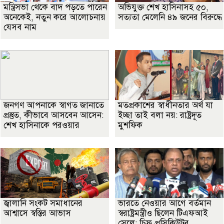
মন্ত্রিসভা থেকে বাদ পড়তে পারেন
অভিযুক্ত শেখ হাসিনাসহ ৫০,
অনেকেই, নতুন করে আলোচনায়
সত্যতা মেলেনি ৪৯ জনের বিরুদ্ধে
যেসব নাম
জনগণ আপনাকে স্বাগত জানাতে
মতপ্রকাশের স্বাধীনতার অর্থ যা
প্রস্তুত, কীভাবে আসবেন আসেন:
ইচ্ছা তাই বলা নয়: রাষ্ট্রদূত
শেখ হাসিনাকে পরওয়ার
মুশফিক
জ্বালানি সংকট সমাধানের
ভারতে নেওয়ার আগে বর্তমান
আশ্বাসে স্বস্তির আভাস
স্বরাষ্ট্রমন্ত্রীও ছিলেন টিএফআই
সেলে: চিফ প্রসিকিউটর