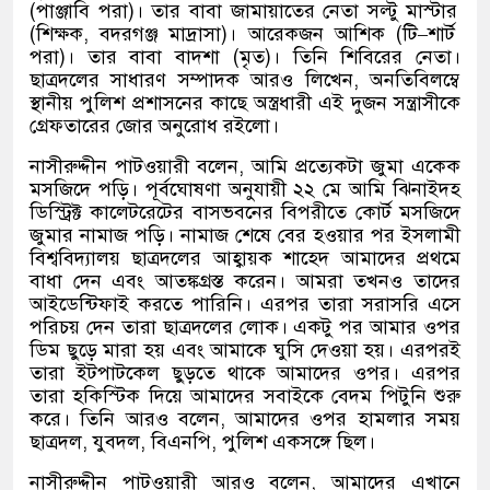
(
পাঞ্জাবি পরা
)
।
তার বাবা জামায়াতের নেতা সল্টু মাস্টার
(
শিক্ষক
,
বদরগঞ্জ মাদ্রাসা
)
।
আরেকজন আশিক
(
টি
–
শার্ট
পরা
)
।
তার বাবা বাদশা
(
মৃত
)
।
তিনি শিবিরের নেতা।
ছাত্রদলের সাধারণ সম্পাদক আরও লিখেন
,
অনতিবিলম্বে
স্থানীয় পুলিশ প্রশাসনের কাছে অস্ত্রধারী এই দুজন সন্ত্রাসীকে
গ্রেফতারের জোর অনুরোধ রইলো।
নাসীরুদ্দীন পাটওয়ারী বলেন
,
আমি প্রত্যেকটা জুমা একেক
মসজিদে পড়ি। পূর্বঘোষণা অনুযায়ী ২২ মে আমি ঝিনাইদহ
ডিস্ট্রিক্ট কালেটরেটের বাসভবনের বিপরীতে কোর্ট মসজিদে
জুমার নামাজ পড়ি। নামাজ শেষে বের হওয়ার পর ইসলামী
বিশ্ববিদ্যালয় ছাত্রদলের আহ্বায়ক শাহেদ আমাদের প্রথমে
বাধা দেন এবং আতঙ্কগ্রস্ত করেন। আমরা তখনও তাদের
আইডেন্টিফাই করতে পারিনি। এরপর তারা সরাসরি এসে
পরিচয় দেন তারা ছাত্রদলের লোক। একটু পর আমার ওপর
ডিম ছুড়ে মারা হয় এবং আমাকে ঘুসি দেওয়া হয়। এরপরই
তারা ইটপাটকেল ছুড়তে থাকে আমাদের ওপর। এরপর
তারা হকিস্টিক দিয়ে আমাদের সবাইকে বেদম পিটুনি শুরু
করে। তিনি আরও বলেন
,
আমাদের ওপর হামলার সময়
ছাত্রদল
,
যুবদল
,
বিএনপি
,
পুলিশ একসঙ্গে ছিল।
নাসীরুদ্দীন পাটওয়ারী আরও বলেন
,
আমাদের এখানে