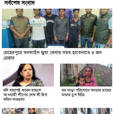
সর্বশেষ সংবাদ
মেহেরপুরে অনলাইন জুয়া খেলার সময় হাতেনাতে ৪ জন
গ্রেপ্তার
যদি খারাপই করেন তাহলে
ঘর ভাড়া পরিশোধে অসহায় মায়ের
আওয়ামী লীগের দোষ কী ছিল:
মাথার চুল বিক্রি
রুমিন ফারহানা