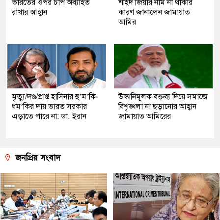
ভারতের ওপর চাপ অব্যাহত
শহিদ জিয়ার নাম না থাকার
রাখার আহ্বান
কারণ জানালেন জামায়াত
আমির
মৃত্যু/দণ্ড/প্রাপ্ত হাসিনার হু’ম’কি-
উস্কানিমূলক বক্তব্য দিয়ে সমাজে
ধম’কির দায় ভারত সরকার
বিশৃঙ্খলা না ছড়ানোর আহ্বান
এড়াতে পারে না: ডা. ইরান
জামায়াত আমিরের
জনপ্রিয় সংবাদ