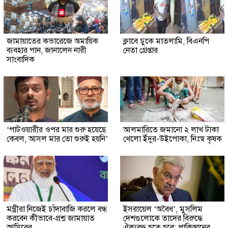
জামায়াতের কভারেজে অমায়িক
ক্লাবে ঢুকে মাতলামি, বিএনপি
ব্যবহার পান, জানালেন নারী
নেতা গ্রেপ্তার
সাংবাদিক
‘পাটওয়ারীর ওপর মার শুরু হয়েছে
আলমারিতে জমানো ২ লাখ টাকা
কেবল, আসল মার তো শুরুই হয়নি’
খেলো ইঁদুর-উইপোকা, নিঃস্ব কৃষক
মন্ত্রীরা নিজেই চাঁদাবাজি করলে বন্ধ
ইসরায়েল ‘অবৈধ’, মুসলিম
করবেন কীভাবে-প্রশ্ন জামায়াত
দেশগুলোকে তাদের বিরুদ্ধে
আমিরের
ঐক্যবদ্ধ হতে হবে: পাকিস্তানের