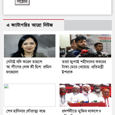
এ ক্যাটাগরির আরো নিউজ
সেটাই যদি করেন তাহলে
তারা জুলাই শহীদদের কবরের
আ.লীগের দোষ কী ছিল: রুমিন
টাকা মেরে খেয়েছে: প্রতিমন্ত্রী
ফারহানা
ইশরাক
শেখ হাসিনার দৌরাত্ম্য বন্ধে
প্রদর্শনীতে মুজিব থাকলেও