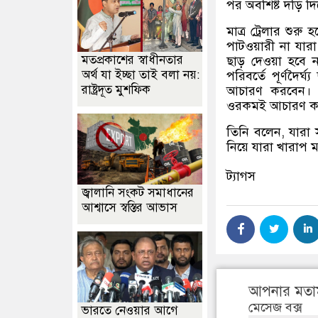
পর অবশিষ্ট দড়ি 
মাত্র ট্রেলার শুরু
পাটওয়ারী না যারা 
মতপ্রকাশের স্বাধীনতার
ছাড় দেওয়া হবে ন
অর্থ যা ইচ্ছা তাই বলা নয়:
পরিবর্তে পূর্ণদৈ
রাষ্ট্রদূত মুশফিক
আচারণ করবেন। ক
ওরকমই আচারণ করত
তিনি বলেন
,
যারা 
নিয়ে যারা খারাপ ম
ট্যাগস
জ্বালানি সংকট সমাধানের
আশ্বাসে স্বস্তির আভাস
আপনার মতা
মেসেজ বক্স
ভারতে নেওয়ার আগে