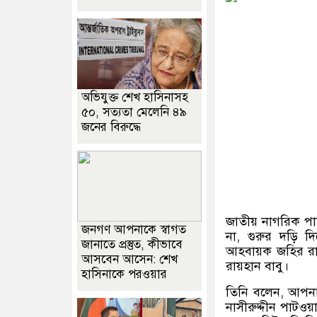
অভিযুক্ত শেখ হাসিনাসহ
৫০, সত্যতা মেলেনি ৪৯
জনের বিরুদ্ধে
জাতীয় নাগরিক পার
জনগণ আপনাকে স্বাগত
না
,
গুরুর দড়ি দি
জানাতে প্রস্তুত, কীভাবে
আহবায়ক জহির রায়হ
আসবেন আসেন: শেখ
রায়হান বাবু।
হাসিনাকে পরওয়ার
তিনি বলেন
,
আপনা
নাসীরুদ্দীন পাটও