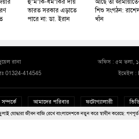
িয়ার
হু’ম’কি-ধম’কির দায়
আছে তা জামায়াতে
ারণ
ভারত সরকার এড়াতে
শিশু সংগঠন: রাশে
ত
পারে না: ডা. ইরান
খাঁন
ুয়েল রানা
অফিস : ৫ম তলা, ১০
লঃ 01324-414545
ইমেইল :
সম্পর্কে
আমাদের পরিবার
ফটোগ্যালারী
ভিডি
 জীবন বাজি রেখে বাংলাদেশকে নতুন করে স্বাধীন করেছে: গণপূর্ত মন্ত্রী
© All rights reserved © bd24report.com
Privacy Policy
গুম করা হয়েছিল, জানালো তদন্ত সংস্থা
জুলাই গণঅভ্যুত্থান কারো পৈতৃক