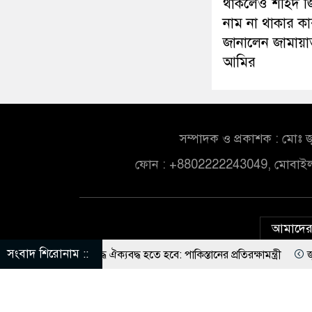
থাকলেও শহিদ জ
নাম না থাকার ক
জানালেন জামায়া
আমির
সম্পাদক ও প্রকাশক : মোঃ জ
ফোন : +8802222243049, মোবাই
আমাদের 
সংবাদ শিরোনাম ::
িরুদ্ধে ঐক্যবদ্ধ হতে হবে: পাকিস্তানের প্রতিরক্ষামন্ত্রী
জুলাই যোদ্ধারা
তুন লাইসেন্স: জামায়াত সেক্রেটারি
কার নির্দেশে সালাহউদ্দিন আহমদকে 