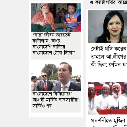
এ ক্যাটাগরির আর
‘সারা জীবন ভারতেই
কাটালাম, অথচ
বাংলাদেশি বানিয়ে
সেটাই যদি করেন
বাংলাদেশে ঠেলে দিলো’
তাহলে আ.লীগের
কী ছিল: রুমিন ফ
বাংলাদেশে বিনিয়োগে
আগ্রহী মার্কিন ব্যবসায়ীরা:
সার্জিও গর
প্রদর্শনীতে মুজিব