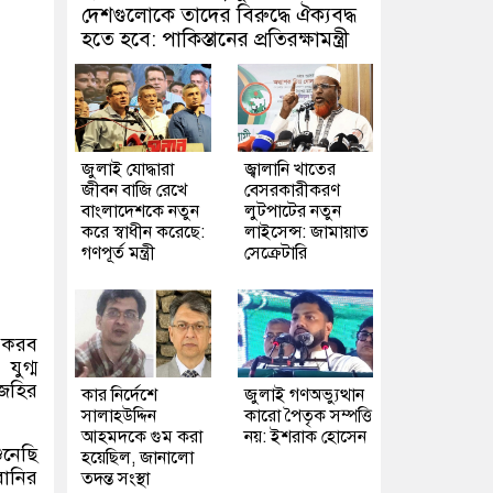
দেশগুলোকে তাদের বিরুদ্ধে ঐক্যবদ্ধ
হতে হবে: পাকিস্তানের প্রতিরক্ষামন্ত্রী
জুলাই যোদ্ধারা
জ্বালানি খাতের
জীবন বাজি রেখে
বেসরকারীকরণ
বাংলাদেশকে নতুন
লুটপাটের নতুন
করে স্বাধীন করেছে:
লাইসেন্স: জামায়াত
গণপূর্ত মন্ত্রী
সেক্রেটারি
প করব
যুগ্ম
 জহির
কার নির্দেশে
জুলাই গণঅভ্যুত্থান
সালাহউদ্দিন
কারো পৈতৃক সম্পত্তি
আহমদকে গুম করা
নয়: ইশরাক হোসেন
ুনেছি
হয়েছিল, জানালো
বানির
তদন্ত সংস্থা