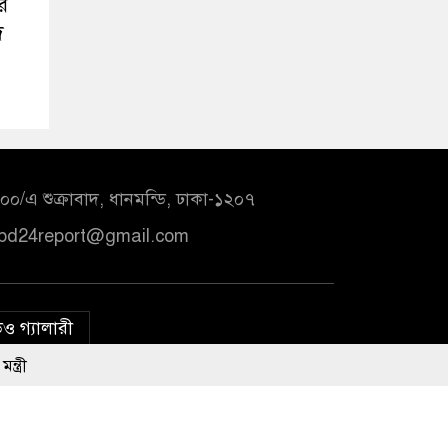
র
দ
০/এ শুক্রাবাদ, ধানমন্ডি, ঢাকা-১২০৭
bd24report@gmail.com
ও গ্যালারী
 সম্পত্তি নয়: ইশরাক হোসেন