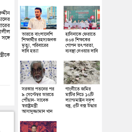
ুদ্দীন
তাদের
লারের
বালীল
ভারতে বাংলাদেশি
হাসিনাকে ফেরাতে
সঙ্গে
শিক্ষার্থীর রহস্যজনক
৪০৪ শিক্ষকের
মৃত্যু, পরিবারের
গোপন তৎপরতা,
দাবি হত্যা
ব্যবস্থা নেওয়ার দাবি
্রীকে
সরকার পতনের পর
গাংনীতে জমির
৯ সেপ্টেম্বর ভারতে
মাটির নিচে ১০টি
পৌঁছান- সাবেক
ল্যান্ডমাইন সদৃশ
স্বরাষ্ট্রমন্ত্রী
বস্তু, ৫টি বক্স উদ্ধার
আসাদুজ্জামান খান