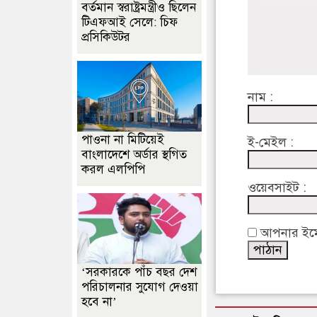
বর্তমান স্বরাষ্ট্রমন্ত্রীও ছিলেন
টিএফআই সেলে: চিফ
প্রসিকিউটর
নাম :
পাওনা না মিটিয়েই
ই-মেইল :
বাংলাদেশে অর্ডার স্থগিত
করল এলপিপি
ওয়েবসাইট :
আপনার ইমেইল
‘সরকারকে পাঁচ বছর দেশ
পরিচালনার সুযোগ দেওয়া
হবে না’