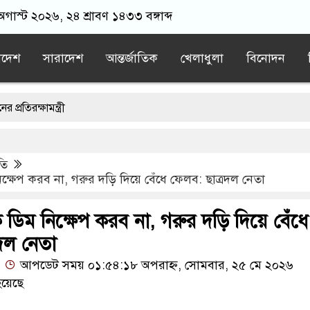
গাস্ট ২০২৬, ২৪ শ্রাবণ ১৪৩৩ বঙ্গাব্দ
াদেশ
সারাদেশ
আন্তর্জাতিক
খেলাধুলা
বিনোদন
ন্ত্রী
ালানি খাতের বেসরকারীকরণ লুটপাটের নতুন লাইসেন্স: জামায়াত সেক্রেটারি
তি
যুত্থান কারো পৈতৃক সম্পত্তি নয়: ইশরাক হোসেন
্ষেপ করব না, গরুর দড়ি দিয়ে বেঁধে ফেলব: ছাত্রদল নেতা
৪ শিক্ষকের গোপন তৎপরতা, ব্যবস্থা নেওয়ার দাবি
ডিম নিক্ষেপ করব না, গরুর দড়ি দিয়ে বেঁধে
নীতে জমির মাটির নিচে ১০টি ল্যান্ডমাইন সদৃশ বস্তু, ৫টি বক্স উদ্ধার
দল নেতা
আপডেট সময় ০১:৫৪:১৮ অপরাহ্ন, সোমবার, ২৫ মে ২০২৬
য়েছে