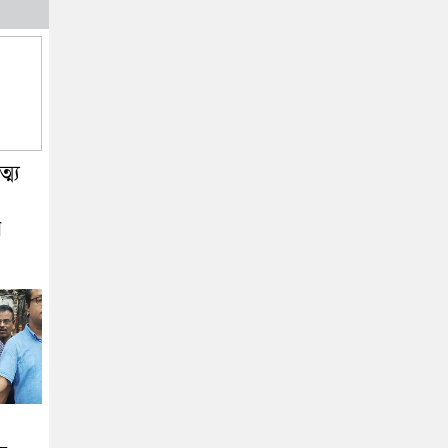
ম্য
র