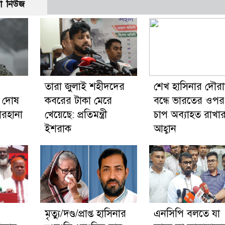
ো নিউজ
তারা জুলাই শহীদদের
শেখ হাসিনার দৌরাত্
 দোষ
কবরের টাকা মেরে
বন্ধে ভারতের ওপর
ারহানা
খেয়েছে: প্রতিমন্ত্রী
চাপ অব্যাহত রাখা
ইশরাক
আহ্বান
মৃত্যু/দণ্ড/প্রাপ্ত হাসিনার
এনসিপি বলতে যা