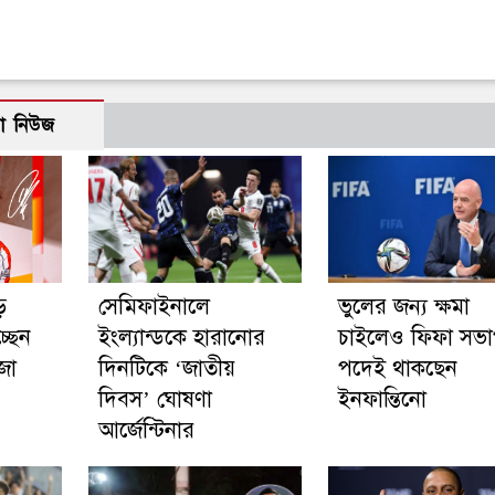
ো নিউজ
ে
সেমিফাইনালে
ভুলের জন্য ক্ষমা
্ছেন
ইংল্যান্ডকে হারানোর
চাইলেও ফিফা সভ
জা
দিনটিকে ‘জাতীয়
পদেই থাকছেন
দিবস’ ঘোষণা
ইনফান্তিনো
আর্জেন্টিনার