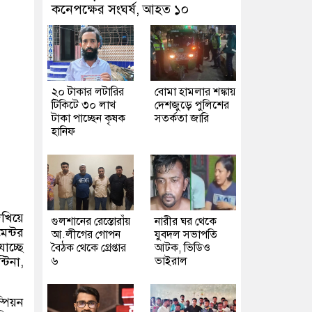
কনেপক্ষের সংঘর্ষ, আহত ১০
২০ টাকার লটারির
বোমা হামলার শঙ্কায়
টিকিটে ৩০ লাখ
দেশজুড়ে পুলিশের
টাকা পাচ্ছেন কৃষক
সতর্কতা জারি
হানিফ
খিয়ে
গুলশানের রেস্তোরাঁয়
নারীর ঘর থেকে
েন্টর
আ.লীগের গোপন
যুবদল সভাপতি
চ্ছে
বৈঠক থেকে গ্রেপ্তার
আটক, ভিডিও
্টিনা
,
৬
ভাইরাল
পিয়ন