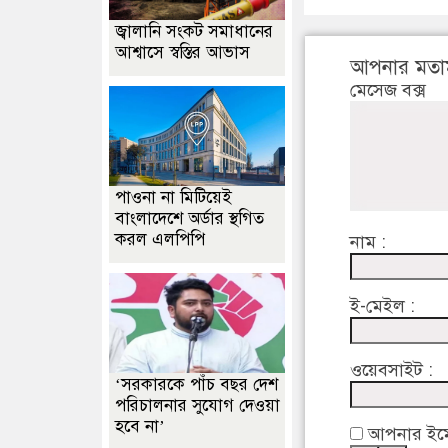
জ্বালানি সংকট সমাধানের
আশ্বাসে স্বস্তির আভাস
আপনার মতা
মেসেজ বক্স
পাওনা না মিটিয়েই
বাংলাদেশে অর্ডার স্থগিত
করল এলপিপি
নাম :
ই-মেইল :
ওয়েবসাইট :
‘সরকারকে পাঁচ বছর দেশ
পরিচালনার সুযোগ দেওয়া
হবে না’
আপনার ইমেইল