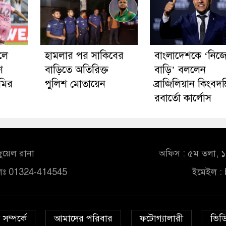
লে
হামলার পর সাকিবের
বাংলাদেশকে ‘নিজ
ণ
বাড়িতে অতিরিক্ত
বাড়ি’ বললেন
ামির
পুলিশ মোতায়েন
ব্রাজিলিয়ান কিংবদন্
রবার্তো কার্লোস
ুয়েল রানা
অফিস : ৫ম তলা, ১০
লঃ 01324-414545
ইমেইল :
সম্পর্কে
আমাদের পরিবার
ফটোগ্যালারী
ভিডি