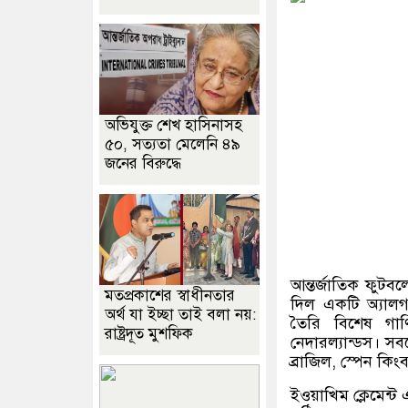
অভিযুক্ত শেখ হাসিনাসহ
৫০, সত্যতা মেলেনি ৪৯
জনের বিরুদ্ধে
আন্তর্জাতিক ফুট
মতপ্রকাশের স্বাধীনতার
দিল একটি অ্যালগর
অর্থ যা ইচ্ছা তাই বলা নয়:
তৈরি বিশেষ গাণ
রাষ্ট্রদূত মুশফিক
নেদারল্যান্ডস। স
ব্রাজিল
,
স্পেন কিংবা
ইওয়াখিম ক্লেমেন