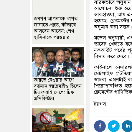
সঠিকভাবে অনুমান ক
আলোচনা শুরু হয়ে
আবহাওয়া
,
আয় এব
জনগণ আপনাকে স্বাগত
হয়েছে। ক্লেমেন্টের
জানাতে প্রস্তুত, কীভাবে
অনুমান করা সম্ভব।
আসবেন আসেন: শেখ
হাসিনাকে পরওয়ার
মডেল অনুযায়ী
,
এব
তাদের খেলতে হব
নকআউট পর্বের পূর
বিদায় করে দেবে।
ফাইনালে নেদারল্য
মেটলাইফ স্টেডিয
ডাচরা
,
এমনটাই বল
ভারতে নেওয়ার আগে
শিরোপাবঞ্চিত হয
বর্তমান স্বরাষ্ট্রমন্ত্রীও ছিলেন
ক্লেমেন্টের গাণিতি
টিএফআই সেলে: চিফ
প্রসিকিউটর
ট্যাগস