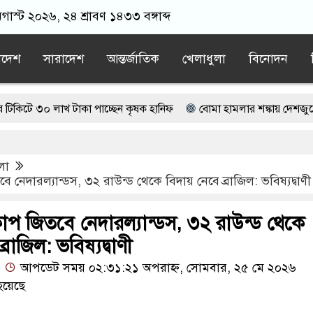
গাস্ট ২০২৬, ২৪ শ্রাবণ ১৪৩৩ বঙ্গাব্দ
াদেশ
সারাদেশ
আন্তর্জাতিক
খেলাধুলা
বিনোদন
 লাখ টাকা পাচ্ছেন কৃষক হানিফ
বোমা হামলার শঙ্কায় দেশজুড়ে পুলিশের
াপতি আটক, ভিডিও ভাইরাল
লা
জামায়াত বহিষ্কাকৃত গাজী নজরুলের ১২ অনুসারী
 নেদারল্যান্ডস, ৩২ রাউন্ড থেকে বিদায় নেবে ব্রাজিল: ভবিষ্যদ্বাণী
ছে বর্তমান সরকার: নাহিদ ইসলাম
াপ জিতবে নেদারল্যান্ডস, ৩২ রাউন্ড থেকে
্রাজিল: ভবিষ্যদ্বাণী
আপডেট সময় ০২:৩১:২১ অপরাহ্ন, সোমবার, ২৫ মে ২০২৬
হয়েছে