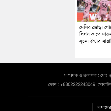
মেসির জোড়া গো
লিগস কাপে দারু
সূচনা ইন্টার মায়
সম্পাদক ও প্রকাশক : মোঃ জ
ফোন : +8802222243049, মোবাই
আমাদের 