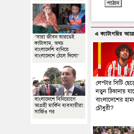
এ ক্যাটাগরির আর
‘সারা জীবন ভারতেই
কাটালাম, অথচ
বাংলাদেশি বানিয়ে
বাংলাদেশে ঠেলে দিলো’
লেস্টার সিটি ছেড়
নতুন ঠিকানায় যাচ
বাংলাদেশে বিনিয়োগে
বাংলাদেশের হাম
আগ্রহী মার্কিন ব্যবসায়ীরা:
চৌধুরী?
সার্জিও গর