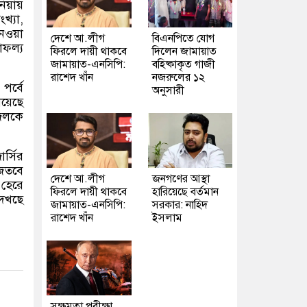
য়ায়
খ্যা
,
েওয়া
দেশে আ.লীগ
বিএনপিতে যোগ
াফল্য
ফিরলে দায়ী থাকবে
দিলেন জামায়াত
জামায়াত-এনসিপি:
বহিষ্কাকৃত গাজী
রাশেদ খাঁন
নজরুলের ১২
পর্বে
অনুসারী
য়েছে
জিলকে
র্সির
জিতবে
দেশে আ.লীগ
জনগণের আস্থা
 হেরে
ফিরলে দায়ী থাকবে
হারিয়েছে বর্তমান
দেখছে
জামায়াত-এনসিপি:
সরকার: নাহিদ
রাশেদ খাঁন
ইসলাম
সক্ষমতা পরীক্ষা