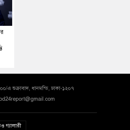
ের
তি
০/এ শুক্রাবাদ, ধানমন্ডি, ঢাকা-১২০৭
bd24report@gmail.com
ও গ্যালারী