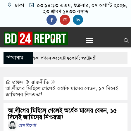
ঢাকা
০৩:১৪:১৪ এএম
, শুক্রবার, ০৭ অগাস্ট ২০২৬,
২৩ শ্রাবণ ১৪৩৩ বঙ্গাব্দ
শিরোনাম ::
র্মুহভাবে তালিকা প্রণয়ন করবে ট্রাস্কফোর্স: স্বরাষ্ট্রমন্ত্রী
য় আমাদের মিত্র, অচিরেই আমাদের সঙ্গে মিশে যাবে:
প্রচ্ছদ
রাজনীতি
আ.লীগের মিছিলে গেলেই অর্ধেক মাসের বেতন, ১৫ দিনেই
জামিনের নিশ্চয়তা!
 ইমামতি নয়, জাতির দায়িত্ব নিতে হবে ওলামায়ে
্দীন
আ.লীগের মিছিলে গেলেই অর্ধেক মাসের বেতন, ১৫
দিনেই জামিনের নিশ্চয়তা!
সজিদ থেকে খুলে ফেলা হচ্ছে মাইক, শুভেন্দু বলছেন-
ডেস্ক রিপোর্ট