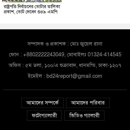
রাষ্ট্রপতি নির্বাচনের ভোটার তালিকা
প্রকাশ, ভোট দেবেন ৩৪৯ এমপি
সম্পাদক ও প্রকাশক : মোঃ জুয়েল রানা
ফোন : +8802222243049, মোবাইলঃ 01324-414545
অফিস : ৫ম তলা, ১০০/এ শুক্রাবাদ, ধানমন্ডি, ঢাকা-১২০৭
ইমেইল :
bd24report@gmail.com
আমাদের সম্পর্কে
আমাদের পরিবার
ফটোগ্যালারী
ভিডিও গ্যালারী