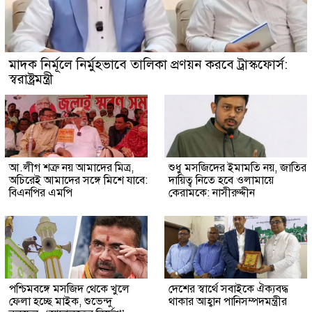
মাদক নির্মূলে নির্মুহভাবে তালিকা প্রণয়ন করবে ট্রাস্কফোর্স:
স্বরাষ্ট্রমন্ত্রী
আ.লীগ শত্রু নয় আমাদের মিত্র,
শুধু মসজিদের ইমামতি নয়, জাতির
অচিরেই আমাদের সঙ্গে মিশে যাবে:
দায়িত্ব নিতে হবে ওলামায়ে
বিএনপির এমপি
কেরামকে: নাসীরুদ্দীন
পশ্চিমবঙ্গে মসজিদ থেকে খুলে
দেশের স্বার্থে সবাইকে ঐক্যবদ্ধ
ফেলা হচ্ছে মাইক, শুভেন্দু
থাকার আহ্বান পানিসম্পদমন্ত্রীর