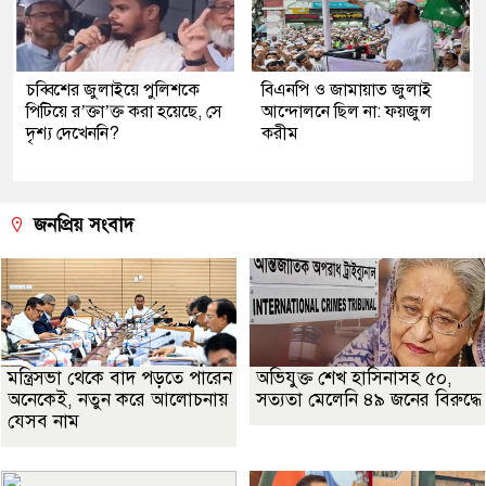
চব্বিশের জুলাইয়ে পুলিশকে
বিএনপি ও জামায়াত জুলাই
পিটিয়ে র’ক্তা’ক্ত করা হয়েছে, সে
আন্দোলনে ছিল না: ফয়জুল
দৃশ্য দেখেননি?
করীম
জনপ্রিয় সংবাদ
মন্ত্রিসভা থেকে বাদ পড়তে পারেন
অভিযুক্ত শেখ হাসিনাসহ ৫০,
অনেকেই, নতুন করে আলোচনায়
সত্যতা মেলেনি ৪৯ জনের বিরুদ্ধে
যেসব নাম