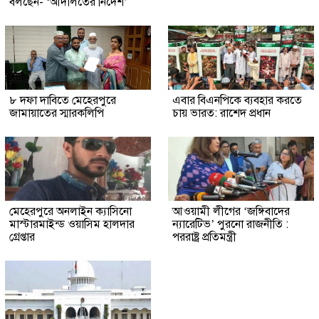
বলছেন- ‘আদালতের নির্দেশ’
৮ দফা দাবিতে মেহেরপুরে
এবার বিএনপিকে ব্যবহার করতে
জামায়াতের স্মারকলিপি
চায় ভারত: রাশেদ প্রধান
মেহেরপুরে অনলাইন ক্যাসিনো
আওয়ামী লীগের ‘জঙ্গিবাদের
মাস্টারমাইন্ড ওয়াসিম হালদার
ন্যারেটিভ’ পুরনো রাজনীতি :
গ্রেপ্তার
পররাষ্ট্র প্রতিমন্ত্রী