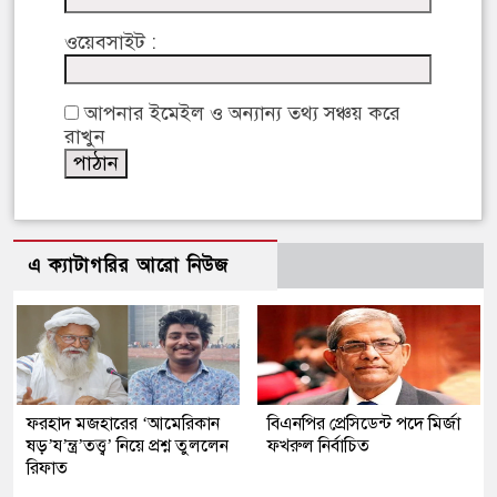
ওয়েবসাইট :
আপনার ইমেইল ও অন্যান্য তথ্য সঞ্চয় করে
রাখুন
এ ক্যাটাগরির আরো নিউজ
ফরহাদ মজহারের ‘আমেরিকান
বিএনপির প্রেসিডেন্ট পদে মির্জা
ষড়’য’ন্ত্র’তত্ত্ব’ নিয়ে প্রশ্ন তুললেন
ফখরুল নির্বাচিত
রিফাত