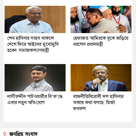
শেখ হাসিনার সাহস থাকলে
হেফাজত আমিরকে বুকে জড়িয়ে
দেশে ফিরে আইনের মুখোমুখি
ধরলেন প্রধানমন্ত্রী
হবেন: সমাজকল্যাণমন্ত্রী
নাসীরুদ্দীন পাটওয়ারীর বি’রু’দ্ধে
রাজনীতিবিরোধী দল হাসিনার
এবার নতুন অভি/যোগ
ভাষায় কথা বলছে: মির্জা
ফখরুল
জনপ্রিয় সংবাদ