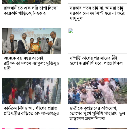
রাজধানীতে এক লরি চাপা দিলো
সরকার পতন চাই না, আমরা চাই
কয়েকটি গাড়িকে, নিহত ২
সরকার যেন ফ্যাসিস্ট হয়ে না ওঠে:
মামুনুল
অনেকে ২৯ বছর বয়সেই
সম্পত্তি ভাগের পর মায়ের ঠাঁই
রাষ্ট্রক্ষমতা দখলে ব্যাকুল: মুক্তিযুদ্ধ
হলো জরাজীর্ণ ঘরে, পায়ে শিকল
মন্ত্রী
কার্যক্রম নিষিদ্ধ আ. লীগের প্রয়াত
ছাত্রীকে কুপ্রস্তাবের অভিযোগ,
প্রতিমন্ত্রীর বাড়িতে হামলা-ভাঙচুর
তোপের মুখে পুলিশি পাহারায় স্কুল
ছাড়লেন প্রধান শিক্ষক