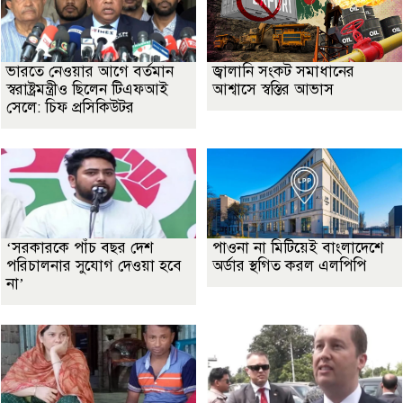
ভারতে নেওয়ার আগে বর্তমান
জ্বালানি সংকট সমাধানের
স্বরাষ্ট্রমন্ত্রীও ছিলেন টিএফআই
আশ্বাসে স্বস্তির আভাস
সেলে: চিফ প্রসিকিউটর
‘সরকারকে পাঁচ বছর দেশ
পাওনা না মিটিয়েই বাংলাদেশে
পরিচালনার সুযোগ দেওয়া হবে
অর্ডার স্থগিত করল এলপিপি
না’