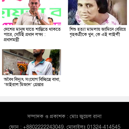
দেশের মানুষ যাতে শান্তিতে থাকতে
শিশু হত্যা মামলায় জামিনে বেরিয়ে
পারে, সেটিই প্রধান লক্ষ্য :
গৃহকর্ত্রীকে খুন, কে এই লাইলী
প্রধানমন্ত্রী
অবৈধ বিদ্যুৎ সংযোগ বিচ্ছিন্নে বাধা,
‘ভাইরাল মিজান’ গ্রেপ্তার
সম্পাদক ও প্রকাশক : মোঃ জুয়েল রানা
ফোন : +8802222243049, মোবাইলঃ 01324-414545