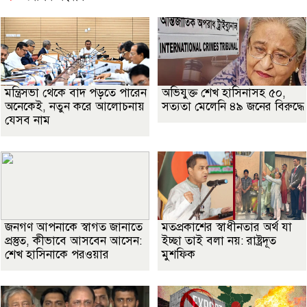
মন্ত্রিসভা থেকে বাদ পড়তে পারেন
অভিযুক্ত শেখ হাসিনাসহ ৫০,
অনেকেই, নতুন করে আলোচনায়
সত্যতা মেলেনি ৪৯ জনের বিরুদ্ধে
যেসব নাম
জনগণ আপনাকে স্বাগত জানাতে
মতপ্রকাশের স্বাধীনতার অর্থ যা
প্রস্তুত, কীভাবে আসবেন আসেন:
ইচ্ছা তাই বলা নয়: রাষ্ট্রদূত
শেখ হাসিনাকে পরওয়ার
মুশফিক