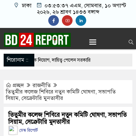
ঢাকা
০৩:৫৩:৩৮ এএম
, সোমবার, ১০ অগাস্ট
২০২৬, ২৬ শ্রাবণ ১৪৩৩ বঙ্গাব্দ
শিরোনাম ::
পরিষদে প্রশাসক নিয়োগ, দায়িত্ব পেলেন সরকারি
প্রচ্ছদ
রাজনীতি
 এক লরি চাপা দিলো কয়েকটি গাড়িকে, নিহত ২
তিতুমীর কলেজ শিবিরে নতুন কমিটি ঘোষণা, সভাপতি
সিয়াম, সেক্রেটারি মুনতাসীর
চাই না, আমরা চাই সরকার যেন ফ্যাসিস্ট হয়ে না ওঠে:
তিতুমীর কলেজ শিবিরে নতুন কমিটি ঘোষণা, সভাপতি
সিয়াম, সেক্রেটারি মুনতাসীর
 বয়সেই রাষ্ট্রক্ষমতা দখলে ব্যাকুল: মুক্তিযুদ্ধ মন্ত্রী
ডেস্ক রিপোর্ট