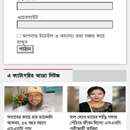
ওয়েবসাইট :
আপনার ইমেইল ও অন্যান্য তথ্য সঞ্চয় করে
রাখুন
এ ক্যাটাগরির আরো নিউজ
অভাবের কাছে হার মানেননি
ফল দেখে মায়ের শাড়ি গলায়
আকবর, ৫৪ বছর বয়সে
পেঁচিয়ে জীবন দিলো এসএসসি
এসএসসি পাস
পরীক্ষার্থী কারিনা