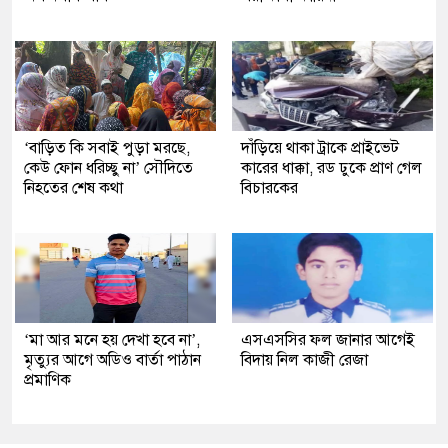
‘বাড়িত কি সবাই পুড়া মরছে,
দাঁড়িয়ে থাকা ট্রাকে প্রাইভেট
কেউ ফোন ধরিচ্ছু না’ সৌদিতে
কারের ধাক্কা, রড ঢুকে প্রাণ গেল
নিহতের শেষ কথা
বিচারকের
‘মা আর মনে হয় দেখা হবে না’,
এসএসসির ফল জানার আগেই
মৃত্যুর আগে অডিও বার্তা পাঠান
বিদায় নিল কাজী রেজা
প্রমাণিক