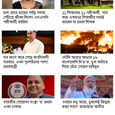
ফল দেখে মায়ের শাড়ি গলায়
১১ শিক্ষকের ১১ পরীক্ষার্থী, পাস
পেঁচিয়ে জীবন দিলো এসএসসি
করা একমাত্র শিক্ষার্থীর নামই
পরীক্ষার্থী কারিনা
জানেন না প্রধান শিক্ষক
সব ধ্বংস করে গেছে ফ্যাসিবাদী
সৌদি আরবে আগুনে ১৬
সরকার, এখন পুনর্গঠনের পালা:
বাংলাদেশি নি’হ’ত, চুল কাটতে
প্রধানমন্ত্রী
গিয়ে বেঁচে গেছেন হাবিবুর
ভারতীয় গোয়েন্দা সংস্থা ‘র’ প্রধান
ওখানে মধু আছে, চুষলেই জিহ্বায়
এখন ঢাকায়
মজা লাগে: জামায়াত আমীর