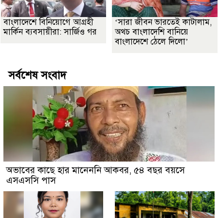
বাংলাদেশে বিনিয়োগে আগ্রহী
‘সারা জীবন ভারতেই কাটালাম,
মার্কিন ব্যবসায়ীরা: সার্জিও গর
অথচ বাংলাদেশি বানিয়ে
বাংলাদেশে ঠেলে দিলো’
সর্বশেষ সংবাদ
অভাবের কাছে হার মানেননি আকবর, ৫৪ বছর বয়সে
এসএসসি পাস