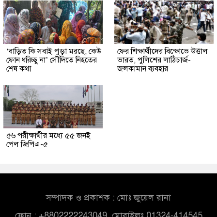
‘বাড়িত কি সবাই পুড়া মরছে, কেউ
ফের শিক্ষার্থীদের বিক্ষোভে উত্তাল
ফোন ধরিচ্ছু না’ সৌদিতে নিহতের
ভারত, পুলিশের লাঠিচার্জ-
শেষ কথা
জলকামান ব্যবহার
৫৬ পরীক্ষার্থীর মধ্যে ৫৫ জনই
পেল জিপিএ-৫
সম্পাদক ও প্রকাশক : মোঃ জুয়েল রানা
ফোন : +8802222243049, মোবাইলঃ 01324-414545