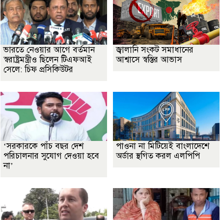
ভারতে নেওয়ার আগে বর্তমান
জ্বালানি সংকট সমাধানের
স্বরাষ্ট্রমন্ত্রীও ছিলেন টিএফআই
আশ্বাসে স্বস্তির আভাস
সেলে: চিফ প্রসিকিউটর
‘সরকারকে পাঁচ বছর দেশ
পাওনা না মিটিয়েই বাংলাদেশে
পরিচালনার সুযোগ দেওয়া হবে
অর্ডার স্থগিত করল এলপিপি
না’