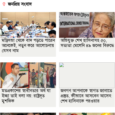
জনপ্রিয় সংবাদ
মন্ত্রিসভা থেকে বাদ পড়তে পারেন
অভিযুক্ত শেখ হাসিনাসহ ৫০,
অনেকেই, নতুন করে আলোচনায়
সত্যতা মেলেনি ৪৯ জনের বিরুদ্ধে
যেসব নাম
মতপ্রকাশের স্বাধীনতার অর্থ যা
জনগণ আপনাকে স্বাগত জানাতে
ইচ্ছা তাই বলা নয়: রাষ্ট্রদূত
প্রস্তুত, কীভাবে আসবেন আসেন:
মুশফিক
শেখ হাসিনাকে পরওয়ার