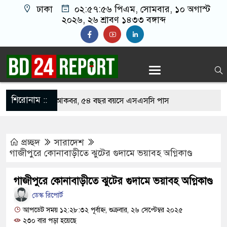
ঢাকা
০২:৫৭:৫৭ পিএম
, সোমবার, ১০ অগাস্ট
২০২৬, ২৬ শ্রাবণ ১৪৩৩ বঙ্গাব্দ
শিরোনাম ::
ে হার মানেননি আকবর, ৫৪ বছর বয়সে এসএসসি পাস
়ের শাড়ি গলায় পেঁচিয়ে জীবন দিলো এসএসসি
প্রচ্ছদ
সারাদেশ
গাজীপুরে কোনাবাড়ীতে ঝুটের গুদামে ভয়াবহ অগ্নিকাণ্ড
১ পরীক্ষার্থী, পাস করা একমাত্র শিক্ষার্থীর নামই জানেন
গাজীপুরে কোনাবাড়ীতে ঝুটের গুদামে ভয়াবহ অগ্নিকাণ্ড
ডেস্ক রিপোর্ট
 গেছে ফ্যাসিবাদী সরকার, এখন পুনর্গঠনের পালা:
আপডেট সময় ১২:২৮:৩২ পূর্বাহ্ন, শুক্রবার, ২৬ সেপ্টেম্বর ২০২৫
২৩০ বার পড়া হয়েছে