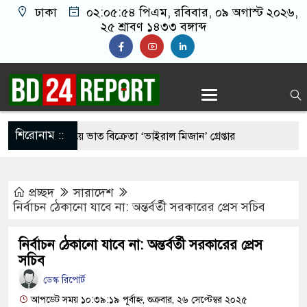
ঢাকা
০২:০৫:৫৫ পিএম
, রবিবার, ০৯ অগাস্ট ২০২৬,
২৫ শ্রাবণ ১৪৩৩ বঙ্গাব্দ
শিরোনাম ::
গরুর মাংস দিয়ে ভাত বিক্রেতা ‘ভাইরাল মিজান’ গ্রেপ্তার
্রীর কাছে হেফাজতের ৯ দফা, ইসলামবিরোধী আইন না করার
প্রচ্ছদ
সারাদেশ
নির্বাচন ঠেকানো যাবে না: অন্তর্বর্তী সরকারের প্রেস সচিব
ের ‘আমেরিকান ষড়’য’ন্ত্র’তত্ত্ব’ নিয়ে প্রশ্ন তুললেন
নির্বাচন ঠেকানো যাবে না: অন্তর্বর্তী সরকারের প্রেস
সচিব
ডেস্ক রিপোর্ট
েসিডেন্ট পদে মির্জা ফখরুল নির্বাচিত
আপডেট সময় ১০:৩৯:১৯ পূর্বাহ্ন, শুক্রবার, ২৬ সেপ্টেম্বর ২০২৫