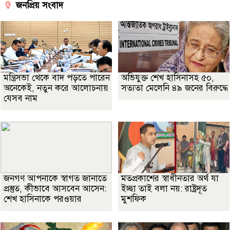
জনপ্রিয় সংবাদ
মন্ত্রিসভা থেকে বাদ পড়তে পারেন
অভিযুক্ত শেখ হাসিনাসহ ৫০,
অনেকেই, নতুন করে আলোচনায়
সত্যতা মেলেনি ৪৯ জনের বিরুদ্ধে
যেসব নাম
জনগণ আপনাকে স্বাগত জানাতে
মতপ্রকাশের স্বাধীনতার অর্থ যা
প্রস্তুত, কীভাবে আসবেন আসেন:
ইচ্ছা তাই বলা নয়: রাষ্ট্রদূত
শেখ হাসিনাকে পরওয়ার
মুশফিক