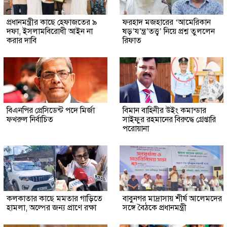
প্রধানমন্ত্রীর কাছে হেফাজতের ৯
ফরহাদ মজহারের ‘আমেরিকান
দফা, ইসলামবিরোধী আইন না
ষড়’য’ন্ত্র’তত্ত্ব’ নিয়ে প্রশ্ন তুললেন
করার দাবি
রিফাত
বিএনপির প্রেসিডেন্ট পদে মির্জা
বিমান বাহিনীর উইং কমান্ডার
ফখরুল নির্বাচিত
সাইফুর রহমানের বিরুদ্ধে গ্রেপ্তারি
পরোয়ানা
কলকাতার কাছে মমতার গাড়িতে
বাবুনগর মাদ্রাসায় শীর্ষ আলেমদের
হামলা, অল্পের জন্য প্রাণে রক্ষা
সঙ্গে বৈঠকে প্রধানমন্ত্রী