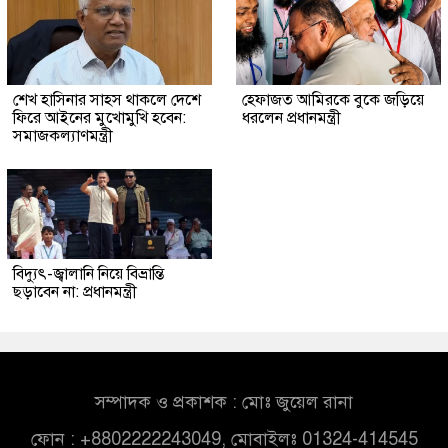
শেখ হাসিনার সাহস থাকলে দেশে
হেফাজত আমিরকে বুকে জড়িয়ে
ফিরে আইনের মুখোমুখি হবেন:
ধরলেন প্রধানমন্ত্রী
সমাজকল্যাণমন্ত্রী
বিদ্যুৎ-জ্বালানি নিয়ে বিভ্রান্তি
ছড়াবেন না: প্রধানমন্ত্রী
সম্পাদক ও প্রকাশক : মোঃ জুয়েল রানা
ফোন : +8802222243049, মোবাইলঃ 01324-414545