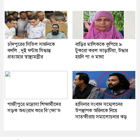
চাঁদপুরের সিভিল সার্জনকে
বাড়ির মালিককে কুপিয়ে ৯
বদলি , দুই ঘণ্টায় সিদ্ধান্ত
টুকরো করল ভাড়াটিয়া, উদ্ধার
প্রত্যাহার স্বাস্থ্যমন্ত্রীর
হয়নি পা ও মাথা
গাজীপুরে মাদ্রাসা শিক্ষার্থীদের
হাসিনার সংবাদ সম্মেলনের
সড়ক অব/রোধ করে বি’ক্ষো’ভ
উপস্থাপক অরিনকে নিয়ে
সাতক্ষীরায় সমালোচনার ঝড়