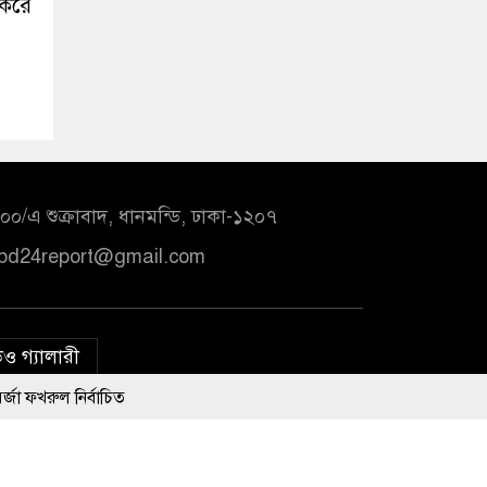
 করে
০/এ শুক্রাবাদ, ধানমন্ডি, ঢাকা-১২০৭
bd24report@gmail.com
ও গ্যালারী
ির্বাচিত
রধানমন্ত্রী