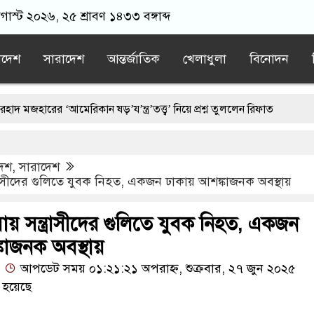
গাস্ট ২০২৬, ২৫ শ্রাবণ ১৪৩৩ বঙ্গাব্দ
াদেশ
সারাদেশ
আন্তর্জাতিক
খেলাধুলা
বিনোদন
র ‘আমেরিকান ষড়’য’ন্ত্র’তত্ত্ব’ নিয়ে প্রশ্ন তুললেন রিফাত
মানের বিরুদ্ধে গ্রেপ্তারি পরোয়ানা
দেশ
,
সারাদেশ
র্ষ আলেমদের সঙ্গে বৈঠকে প্রধানমন্ত্রী
্রাসীদের গুলিতে যুবক নিহত, একজন ঢাকায় আশঙ্কাজনক অবস্থায়
াজত আমিরকে বুকে জড়িয়ে ধরলেন প্রধানমন্ত্রী
ায় সন্ত্রাসীদের গুলিতে যুবক নিহত, একজন
্চয়তায় ট্রাম্প
কাজনক অবস্থায়
আপডেট সময় ০১:২১:২১ অপরাহ্ন, শুক্রবার, ২৭ জুন ২০২৫
 হয়েছে