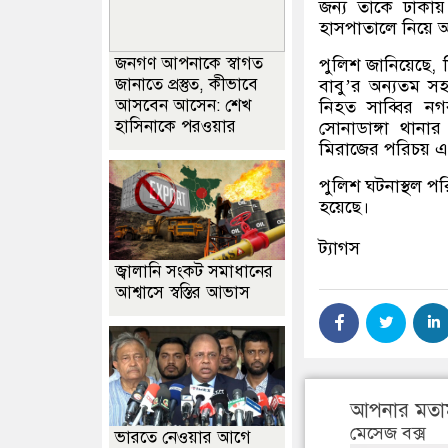
জন্য তাকে ঢাকায়
হাসপাতালে নিয়ে আ
জনগণ আপনাকে স্বাগত
পুলিশ জানিয়েছে, ন
জানাতে প্রস্তুত, কীভাবে
বাবু’র অন্যতম সহ
আসবেন আসেন: শেখ
নিহত সাব্বির ন
হাসিনাকে পরওয়ার
সোনাডাঙ্গা থানা
মিরাজের পরিচয় এখ
পুলিশ ঘটনাস্থল প
হয়েছে।
ট্যাগস
জ্বালানি সংকট সমাধানের
আশ্বাসে স্বস্তির আভাস
আপনার মতা
মেসেজ বক্স
ভারতে নেওয়ার আগে