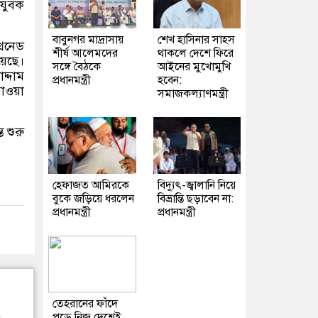
 যুবক
বাবুনগর মাদ্রাসায়
শেখ হাসিনার সাহস
রেনেড
শীর্ষ আলেমদের
থাকলে দেশে ফিরে
য়েছে।
সঙ্গে বৈঠকে
আইনের মুখোমুখি
্দাম
প্রধানমন্ত্রী
হবেন:
যাওয়া
সমাজকল্যাণমন্ত্রী
 শুরু
হেফাজত আমিরকে
বিদ্যুৎ-জ্বালানি নিয়ে
বুকে জড়িয়ে ধরলেন
বিভ্রান্তি ছড়াবেন না:
প্রধানমন্ত্রী
প্রধানমন্ত্রী
তেহরানের ফাঁদে
পড়ে নিজ দেশেই