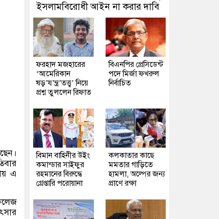
ইসলামবিরোধী আইন না করার দাবি
ফরহাদ মজহারের
বিএনপির প্রেসিডেন্ট
‘আমেরিকান
পদে মির্জা ফখরুল
ষড়’য’ন্ত্র’তত্ত্ব’ নিয়ে
নির্বাচিত
প্রশ্ন তুললেন রিফাত
েছেন।
বিমান বাহিনীর উইং
কলকাতার কাছে
তিবার
কমান্ডার সাইফুর
মমতার গাড়িতে
ায় এ
রহমানের বিরুদ্ধে
হামলা, অল্পের জন্য
গ্রেপ্তারি পরোয়ানা
প্রাণে রক্ষা
 কলেজ
িৎসার