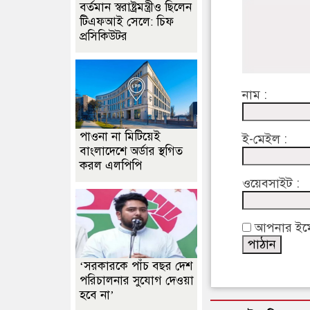
বর্তমান স্বরাষ্ট্রমন্ত্রীও ছিলেন
টিএফআই সেলে: চিফ
প্রসিকিউটর
নাম :
পাওনা না মিটিয়েই
ই-মেইল :
বাংলাদেশে অর্ডার স্থগিত
করল এলপিপি
ওয়েবসাইট :
আপনার ইমেইল
‘সরকারকে পাঁচ বছর দেশ
পরিচালনার সুযোগ দেওয়া
হবে না’