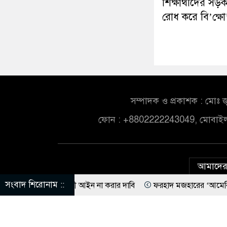
শিক্ষার্থীদের সড
রোধ করে বি’ক্ষো
সম্পাদক ও প্রকাশক : মোঃ জ
ফোন : +8802222243049, মোবাই
আমাদের 
সংবাদ শিরোনাম ::
, ইসলামবিরোধী আইন না করার দাবি
ফরহাদ মজহারের ‘আমেরিকান ষড়’য’ন্ত্র’ত
ানের বিরুদ্ধে গ্রেপ্তারি পরোয়ানা
কলকাতার কাছে মমতার গাড়িতে হামলা, অ