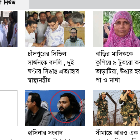
ো নিউজ
য়
চাঁদপুরের সিভিল
বাড়ির মালিককে
সার্জনকে বদলি , দুই
কুপিয়ে ৯ টুকরো 
ঘণ্টায় সিদ্ধান্ত প্রত্যাহার
ভাড়াটিয়া, উদ্ধার হ
স্বাস্থ্যমন্ত্রীর
পা ও মাথা
হাসিনার সংবাদ
সীমান্তে আরও এক