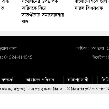
়ক অব/
সম্মেলনের উপস্থাপক
বাংলাদেশিকে গুলি
’ভ
অরিনকে নিয়ে
মারল বিএসএফ
সাতক্ষীরায় সমালোচনার
ঝড়
ুয়েল রানা
অফিস : ৫ম তলা, ১০
লঃ 01324-414545
ইমেইল :
সম্পর্কে
আমাদের পরিবার
ফটোগ্যালারী
ভিডি
ত্ত্ব’ নিয়ে প্রশ্ন তুললেন রিফাত
বিএনপির প্রেসিডেন্ট পদে মির্জা ফখরুল ন
© All rights reserved © bd24report.com
Privacy Policy
ল্পের জন্য প্রাণে রক্ষা
বাবুনগর মাদ্রাসায় শীর্ষ আলেমদের সঙ্গে বৈঠকে প্