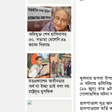
অভিযুক্ত শেখ হাসিনাসহ
৫০, সত্যতা মেলেনি ৪৯
জনের বিরুদ্ধে
খুলনার রূপসা উপজ
মতপ্রকাশের স্বাধীনতার
এ ঘটনায় গুলিবিদ্
অর্থ যা ইচ্ছা তাই বলা নয়:
(২৬ জুন) রাত ৯
রাষ্ট্রদূত মুশফিক
গোলাগুলির ঘটনা 
হাসপাতাল সূত্র জ
হাসপাতালে ভর্তি 