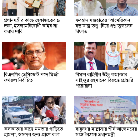
প্রধানমন্ত্রীর কাছে হেফাজতের ৯
ফরহাদ মজহারের ‘আমেরিকান
দফা, ইসলামবিরোধী আইন না
ষড়’য’ন্ত্র’তত্ত্ব’ নিয়ে প্রশ্ন তুললেন
করার দাবি
রিফাত
বিএনপির প্রেসিডেন্ট পদে মির্জা
বিমান বাহিনীর উইং কমান্ডার
ফখরুল নির্বাচিত
সাইফুর রহমানের বিরুদ্ধে গ্রেপ্তারি
পরোয়ানা
কলকাতার কাছে মমতার গাড়িতে
বাবুনগর মাদ্রাসায় শীর্ষ আলেমদের
হামলা, অল্পের জন্য প্রাণে রক্ষা
সঙ্গে বৈঠকে প্রধানমন্ত্রী