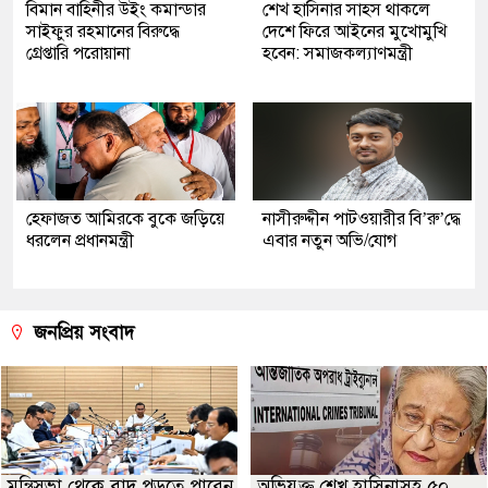
বিমান বাহিনীর উইং কমান্ডার
শেখ হাসিনার সাহস থাকলে
সাইফুর রহমানের বিরুদ্ধে
দেশে ফিরে আইনের মুখোমুখি
গ্রেপ্তারি পরোয়ানা
হবেন: সমাজকল্যাণমন্ত্রী
হেফাজত আমিরকে বুকে জড়িয়ে
নাসীরুদ্দীন পাটওয়ারীর বি’রু’দ্ধে
ধরলেন প্রধানমন্ত্রী
এবার নতুন অভি/যোগ
জনপ্রিয় সংবাদ
মন্ত্রিসভা থেকে বাদ পড়তে পারেন
অভিযুক্ত শেখ হাসিনাসহ ৫০,