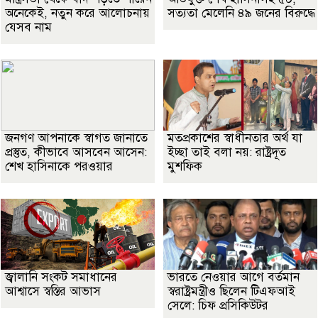
অনেকেই, নতুন করে আলোচনায়
সত্যতা মেলেনি ৪৯ জনের বিরুদ্ধে
যেসব নাম
জনগণ আপনাকে স্বাগত জানাতে
মতপ্রকাশের স্বাধীনতার অর্থ যা
প্রস্তুত, কীভাবে আসবেন আসেন:
ইচ্ছা তাই বলা নয়: রাষ্ট্রদূত
শেখ হাসিনাকে পরওয়ার
মুশফিক
জ্বালানি সংকট সমাধানের
ভারতে নেওয়ার আগে বর্তমান
আশ্বাসে স্বস্তির আভাস
স্বরাষ্ট্রমন্ত্রীও ছিলেন টিএফআই
সেলে: চিফ প্রসিকিউটর