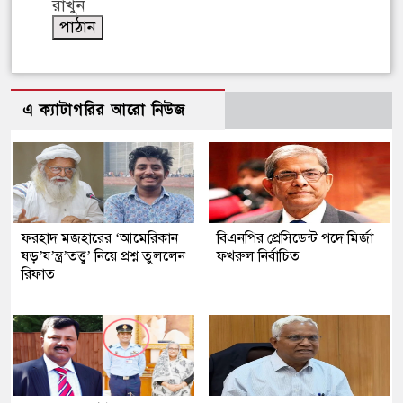
রাখুন
এ ক্যাটাগরির আরো নিউজ
ফরহাদ মজহারের ‘আমেরিকান
বিএনপির প্রেসিডেন্ট পদে মির্জা
ষড়’য’ন্ত্র’তত্ত্ব’ নিয়ে প্রশ্ন তুললেন
ফখরুল নির্বাচিত
রিফাত