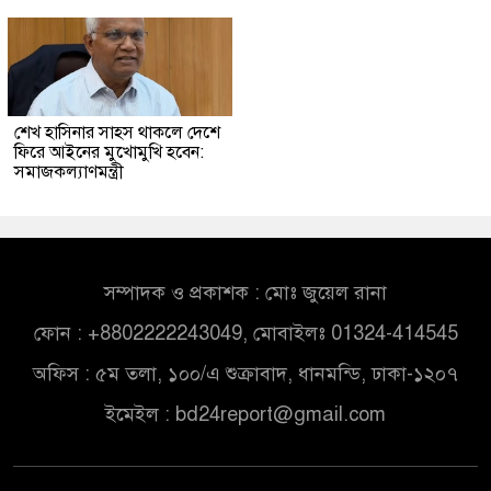
শেখ হাসিনার সাহস থাকলে দেশে
ফিরে আইনের মুখোমুখি হবেন:
সমাজকল্যাণমন্ত্রী
সম্পাদক ও প্রকাশক : মোঃ জুয়েল রানা
ফোন : +8802222243049, মোবাইলঃ 01324-414545
অফিস : ৫ম তলা, ১০০/এ শুক্রাবাদ, ধানমন্ডি, ঢাকা-১২০৭
ইমেইল :
bd24report@gmail.com