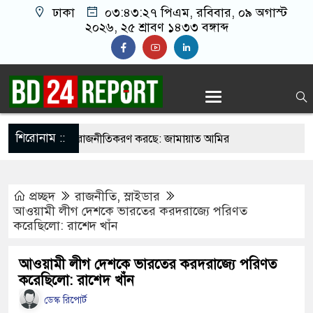
ঢাকা
০৩:৪৩:২৭ পিএম
, রবিবার, ০৯ অগাস্ট
২০২৬, ২৫ শ্রাবণ ১৪৩৩ বঙ্গাব্দ
শিরোনাম ::
 সব প্রতিষ্ঠানে রাজনীতিকরণ করছে: জামায়াত আমির
্ড শুমারির নিয়োগে পক্ষপাতের অভিযোগ, বিএনপি
প্রচ্ছদ
রাজনীতি
,
স্লাইডার
িক্ষোভ
আওয়ামী লীগ দেশকে ভারতের করদরাজ্যে পরিণত
করেছিলো: রাশেদ খাঁন
ুর মাংস দিয়ে ভাত বিক্রেতা ‘ভাইরাল মিজান’ গ্রেপ্তার
রীর কাছে হেফাজতের ৯ দফা, ইসলামবিরোধী আইন না করার
আওয়ামী লীগ দেশকে ভারতের করদরাজ্যে পরিণত
করেছিলো: রাশেদ খাঁন
ডেস্ক রিপোর্ট