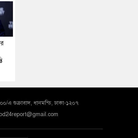
ের
তি
০/এ শুক্রাবাদ, ধানমন্ডি, ঢাকা-১২০৭
bd24report@gmail.com