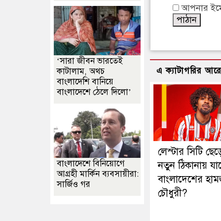
আপনার ইমেইল
‘সারা জীবন ভারতেই
এ ক্যাটাগরির আর
কাটালাম, অথচ
বাংলাদেশি বানিয়ে
বাংলাদেশে ঠেলে দিলো’
লেস্টার সিটি ছেড়
বাংলাদেশে বিনিয়োগে
নতুন ঠিকানায় যাচ
আগ্রহী মার্কিন ব্যবসায়ীরা:
বাংলাদেশের হাম
সার্জিও গর
চৌধুরী?