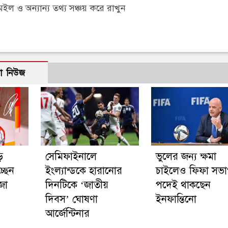
 ও অন্যান্য তথ্য সঞ্চয় করে রাখুন
ো নিউজ
ে
সেমিফাইনালে
ভুলের জন্য ক্ষমা
্ছেন
ইংল্যান্ডকে হারানোর
চাইলেও ফিফা সভ
জা
দিনটিকে ‘জাতীয়
পদেই থাকছেন
দিবস’ ঘোষণা
ইনফান্তিনো
আর্জেন্টিনার