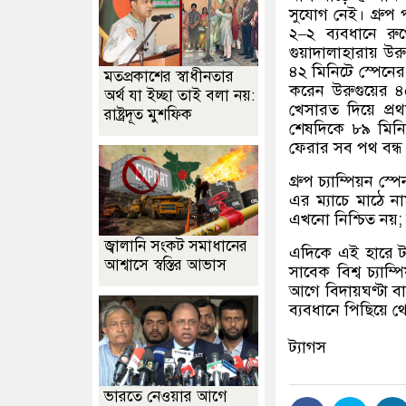
সুযোগ নেই। গ্রুপ প
২
–
২ ব্যবধানে রু
গুয়াদালাহারায় উর
৪২ মিনিটে স্পেনের 
মতপ্রকাশের স্বাধীনতার
করেন উরুগুয়ের ৪
অর্থ যা ইচ্ছা তাই বলা নয়:
খেসারত দিয়ে প্র
রাষ্ট্রদূত মুশফিক
শেষদিকে ৮৯ মিনিট
ফেরার সব পথ বন্ধ 
গ্রুপ চ্যাম্পিয়ন স
এর ম্যাচে মাঠে ন
এখনো নিশ্চিত নয়
জ্বালানি সংকট সমাধানের
এদিকে এই হারে টান
আশ্বাসে স্বস্তির আভাস
সাবেক বিশ্ব চ্যাম্
আগে বিদায়ঘণ্টা ব
ব্যবধানে পিছিয়ে
ট্যাগস
ভারতে নেওয়ার আগে