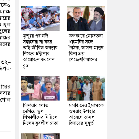
়েকেও
্যাচে
্যাচের
য ভুল
ভুলের
মৃত্যুর পর যদি
অন্ধকারে মোজতবা
যাচের
সন্তানেরা না করে,
খামেনির সঙ্গে
তাদের
তাই জীবিত অবস্থায়
বৈঠক, আসল মানুষ
নিজের চল্লিশার
কিনা প্রশ্ন
আয়োজন করলেন
পেজেশকিয়ানের
 ৩২
–
বৃদ্ধ
তিপক্ষ
বারের
 সবার
ে গোল
সিঙ্গারার লোভ
মসজিদের ইমামকে
দেখিয়ে স্কুল
ওমরাহ উপহার,
শিক্ষার্থীদের মিছিলে
আবেগে ভাসল
নিলেন যুবলীগ নেতা
বিদায়ের মুহূর্ত