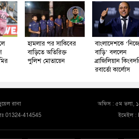
লে
হামলার পর সাকিবের
বাংলাদেশকে ‘নিজ
ণ
বাড়িতে অতিরিক্ত
বাড়ি’ বললেন
ামির
পুলিশ মোতায়েন
ব্রাজিলিয়ান কিংবদন্
রবার্তো কার্লোস
ুয়েল রানা
অফিস : ৫ম তলা, ১০
লঃ 01324-414545
ইমেইল :