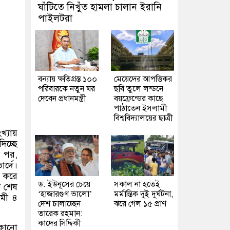
ঘাঁটিতে নিখুঁত হামলা চালান ইরানি
পাইলটরা
বন্যায় ক্ষতিগ্রস্ত ১০০
মেয়েদের আপত্তিকর
পরিবারকে নতুন ঘর
ছবি তুলে লন্ডনে
দেবেন প্রধানমন্ত্রী
বয়ফ্রেন্ডের কাছে
পাঠাতেন ইসলামী
বিশ্ববিদ্যালয়ের ছাত্রী
্যায়
িচ্ছে
ার পর
,
র্দে।
র করে
ড. ইউনূসের চেয়ে
সকাল না হতেই
় শেষ
‘হাজারগুণ ভালো’
মর্মান্তিক দুই দুর্ঘটনা,
ামী ৪
দেশ চালাচ্ছেন
ঝরে গেল ১৫ প্রাণ
তারেক রহমান:
কাদের সিদ্দিকী
 কোনো