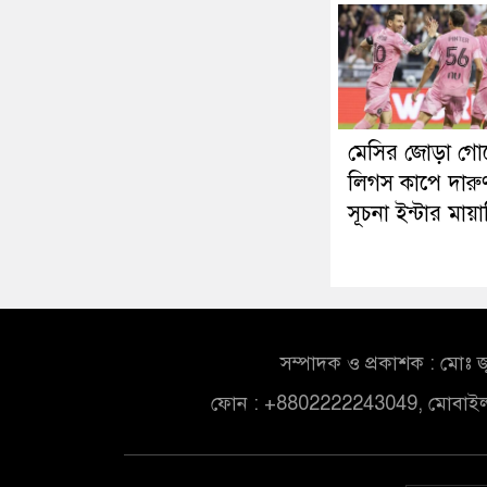
মেসির জোড়া গো
লিগস কাপে দারু
সূচনা ইন্টার মায়
সম্পাদক ও প্রকাশক : মোঃ জ
ফোন : +8802222243049, মোবাই