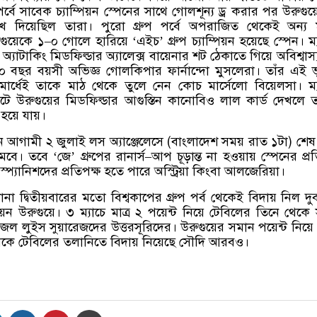
র্বে সাবেক চ্যাম্পিয়ন স্পেনের সাথে গোলশূন্য ড্র করার পর উরুগুয
খে দিয়েছিল তারা। পুরো গ্রুপ পর্বে অপরাজিত থেকেই অন্য ম
ুগুয়েকে ১
–
০ গোলে হারিয়ে
‘
এইচ
’
গ্রুপ চ্যাম্পিয়ন হয়েছে স্পেন। ম
অ্যাটাকিং মিডফিল্ডার অ্যালেক্স বায়েনার শট ঠেকাতে গিয়ে অবিশ্বাস্
০ বছর বয়সী অভিজ্ঞ গোলকিপার ফার্নান্দো মুসলেরা। তাঁর এই 
থমার্ধেই তাকে মাঠ থেকে তুলে নেন কোচ মার্সেলো বিয়েলসা। ম্
ে উরুগুয়ের মিডফিল্ডার আগুস্তিন কানোবিও লাল কার্ড দেখলে 
হয়ে যায়।
্পেন আগামী ২ জুলাই লস অ্যাঞ্জেলেসে
(
বাংলাদেশ সময় রাত ১টা
)
শেষ
ামবে। তবে
‘
জে
’
গ্রুপের রানার্স
–
আপ চূড়ান্ত না হওয়ায় স্পেনের প্র
;
স্প্যানিশদের প্রতিপক্ষ হতে পারে অস্ট্রিয়া কিংবা আলজেরিয়া।
া দ্বিতীয়বারের মতো বিশ্বকাপের গ্রুপ পর্ব থেকেই বিদায় নিল দু
পিয়ন উরুগুয়ে। ৩ ম্যাচে মাত্র ২ পয়েন্ট নিয়ে টেবিলের তিনে থেকে
াজল লুইস সুয়ারেজদের উত্তরসূরিদের। উরুগুয়ের সমান পয়েন্ট নিয়
 থেকে টেবিলের তলানিতে বিদায় নিয়েছে সৌদি আরবও।