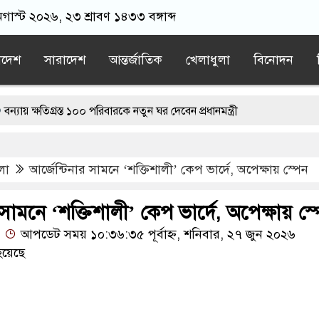
অগাস্ট ২০২৬, ২৩ শ্রাবণ ১৪৩৩ বঙ্গাব্দ
াদেশ
সারাদেশ
আন্তর্জাতিক
খেলাধুলা
বিনোদন
গ্রস্ত ১০০ পরিবারকে নতুন ঘর দেবেন প্রধানমন্ত্রী
রী
ড. ইউনূসের চেয়ে ‘হাজারগুণ ভালো’ দেশ চালাচ্ছেন তারেক রহমান: কাদ
লা
আর্জেন্টিনার সামনে ‘শক্তিশালী’ কেপ ভার্দে, অপেক্ষায় স্পেন
রে, তাই জীবিত অবস্থায় নিজের চল্লিশার আয়োজন করলেন বৃদ্ধ
ার লোভ দেখিয়ে স্কুল শিক্ষার্থীদের মিছিলে নিলেন যুবলীগ নেতা
 সামনে ‘শক্তিশালী’ কেপ ভার্দে, অপেক্ষায় স্
আপডেট সময় ১০:৩৬:৩৫ পূর্বাহ্ন, শনিবার, ২৭ জুন ২০২৬
র’ শেষ হতে পারে: ট্রাম্প
হয়েছে