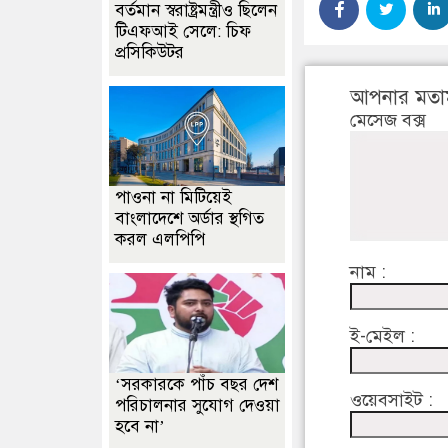
বর্তমান স্বরাষ্ট্রমন্ত্রীও ছিলেন
টিএফআই সেলে: চিফ
প্রসিকিউটর
আপনার মতা
মেসেজ বক্স
পাওনা না মিটিয়েই
বাংলাদেশে অর্ডার স্থগিত
করল এলপিপি
নাম :
ই-মেইল :
‘সরকারকে পাঁচ বছর দেশ
ওয়েবসাইট :
পরিচালনার সুযোগ দেওয়া
হবে না’