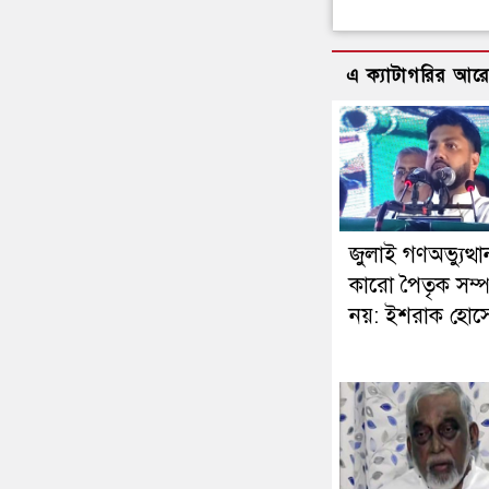
এ ক্যাটাগরির আর
জুলাই গণঅভ্যুত্থা
কারো পৈতৃক সম্পত
নয়: ইশরাক হোস