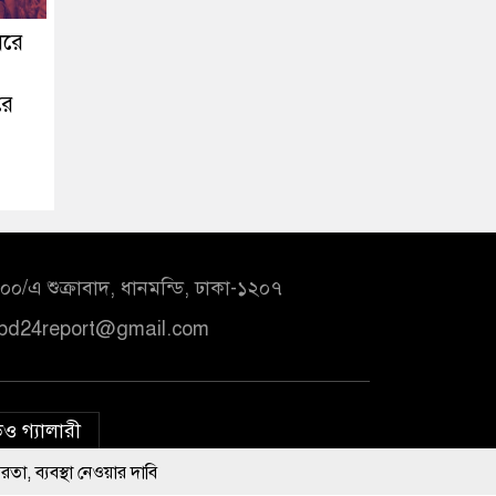
ধরে
রে
০/এ শুক্রাবাদ, ধানমন্ডি, ঢাকা-১২০৭
bd24report@gmail.com
ও গ্যালারী
য়ার দাবি