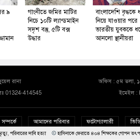
পর ৯
গাংনীতে জমির মাটির
বাংলাদেশি বৃদ্ধকে 
নিচে ১০টি ল্যান্ডমাইন
নিয়ে যাওয়ার পরে
সদৃশ বস্তু, ৫টি বক্স
ভারতীয় যুবককে ধ
ুজ্জামান
উদ্ধার
আনলো স্থানীয়রা
ুয়েল রানা
অফিস : ৫ম তলা, ১০
লঃ 01324-414545
ইমেইল :
সম্পর্কে
আমাদের পরিবার
ফটোগ্যালারী
ভিডি
াবি হত্যা
হাসিনাকে ফেরাতে ৪০৪ শিক্ষকের গোপন তৎপরতা, ব্যবস্থা নেও