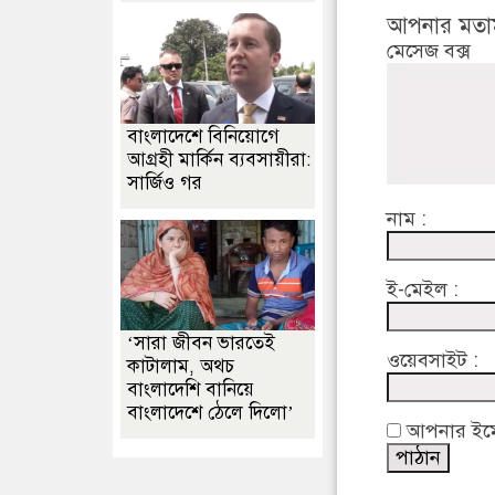
আপনার মতা
মেসেজ বক্স
বাংলাদেশে বিনিয়োগে
আগ্রহী মার্কিন ব্যবসায়ীরা:
সার্জিও গর
নাম :
ই-মেইল :
‘সারা জীবন ভারতেই
ওয়েবসাইট :
কাটালাম, অথচ
বাংলাদেশি বানিয়ে
বাংলাদেশে ঠেলে দিলো’
আপনার ইমেইল