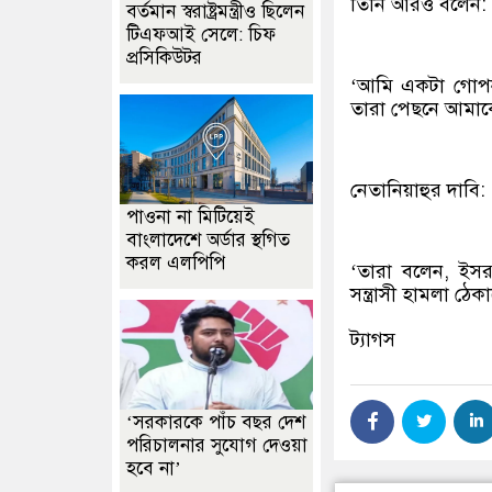
তিনি আরও বলেন:
বর্তমান স্বরাষ্ট্রমন্ত্রীও ছিলেন
টিএফআই সেলে: চিফ
প্রসিকিউটর
‘আমি একটা গোপন 
তারা পেছনে আমাকে
নেতানিয়াহুর দাবি:
পাওনা না মিটিয়েই
বাংলাদেশে অর্ডার স্থগিত
করল এলপিপি
‘তারা বলেন, ইসর
সন্ত্রাসী হামলা ঠেক
ট্যাগস
‘সরকারকে পাঁচ বছর দেশ
পরিচালনার সুযোগ দেওয়া
হবে না’