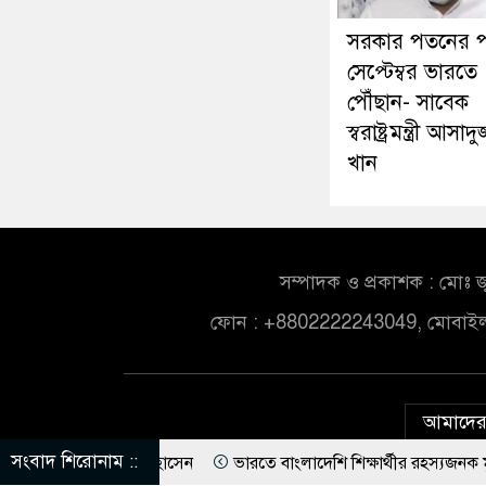
সরকার পতনের 
সেপ্টেম্বর ভারতে
পৌঁছান- সাবেক
স্বরাষ্ট্রমন্ত্রী আসাদ
খান
সম্পাদক ও প্রকাশক : মোঃ জ
ফোন : +8802222243049, মোবাই
আমাদের 
সংবাদ শিরোনাম ::
: ইশরাক হোসেন
ভারতে বাংলাদেশি শিক্ষার্থীর রহস্যজনক মৃত্যু, পরিবারের দ