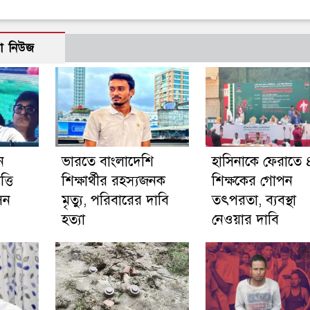
ো নিউজ
ন
ভারতে বাংলাদেশি
হাসিনাকে ফেরাতে
্তি
শিক্ষার্থীর রহস্যজনক
শিক্ষকের গোপন
েন
মৃত্যু, পরিবারের দাবি
তৎপরতা, ব্যবস্থা
হত্যা
নেওয়ার দাবি