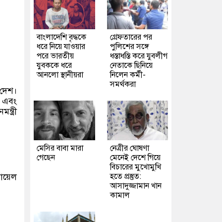
বাংলাদেশি বৃদ্ধকে
গ্রেফতারের পর
ধরে নিয়ে যাওয়ার
পুলিশের সঙ্গে
পরে ভারতীয়
ধস্তাধস্তি করে যুবলীগ
যুবককে ধরে
নেতাকে ছিনিয়ে
আনলো স্থানীয়রা
নিলেন কর্মী-
সমর্থকরা
 দেশ।
 এবং
্ত্রী
মেসির বাবা মারা
নেত্রীর ঘোষণা
গেছেন
মেনেই দেশে গিয়ে
বিচারের মুখোমুখি
হতে প্রস্তুত:
য়েল
আসাদুজ্জামান খান
কামাল