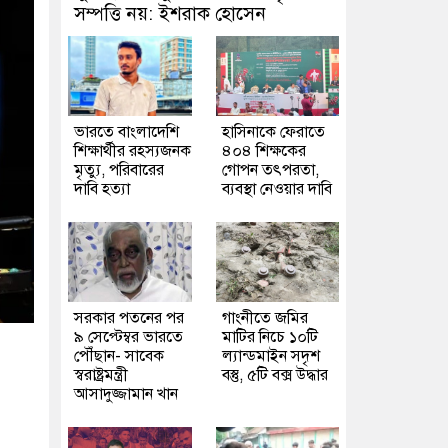
সম্পত্তি নয়: ইশরাক হোসেন
ভারতে বাংলাদেশি
হাসিনাকে ফেরাতে
শিক্ষার্থীর রহস্যজনক
৪০৪ শিক্ষকের
মৃত্যু, পরিবারের
গোপন তৎপরতা,
দাবি হত্যা
ব্যবস্থা নেওয়ার দাবি
সরকার পতনের পর
গাংনীতে জমির
৯ সেপ্টেম্বর ভারতে
মাটির নিচে ১০টি
পৌঁছান- সাবেক
ল্যান্ডমাইন সদৃশ
স্বরাষ্ট্রমন্ত্রী
বস্তু, ৫টি বক্স উদ্ধার
আসাদুজ্জামান খান