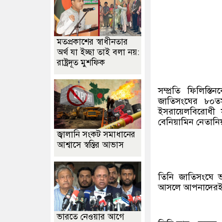
মতপ্রকাশের স্বাধীনতার
অর্থ যা ইচ্ছা তাই বলা নয়:
রাষ্ট্রদূত মুশফিক
সম্প্রতি ফিলিস্ত
জাতিসংঘের ৮০তম
ইসরায়েলবিরোধী সম
বেনিয়ামিন নেতানিয
জ্বালানি সংকট সমাধানের
আশ্বাসে স্বস্তির আভাস
তিনি জাতিসংঘে 
আসলে আপনাদেরই ল
ভারতে নেওয়ার আগে