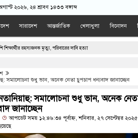
অগাস্ট ২০২৬, ২৪ শ্রাবণ ১৪৩৩ বঙ্গাব্দ
াদেশ
সারাদেশ
আন্তর্জাতিক
খেলাধুলা
বিনোদন
হস্যজনক মৃত্যু, পরিবারের দাবি হত্যা
প্টেম্বর ভারতে পৌঁছান- সাবেক স্বরাষ্ট্রমন্ত্রী আসাদুজ্জামান খান
েশ
ধরে নিয়ে যাওয়ার পরে ভারতীয় যুবককে ধরে আনলো স্থানীয়রা
হু: সমালোচনা শুধু ভান, অনেক নেতা চুপচাপ ধন্যবাদ জানাচ্ছেন
সির বাবা মারা গেছেন
তানিয়াহু: সমালোচনা শুধু ভান, অনেক নেত
াসপাতালহীন রাঙ্গাবালী, দুই বছর ধরে থমকে ২১ কোটি টাকার নির্মাণকাজ
বাদ জানাচ্ছেন
আপডেট সময় ১২:৪৬:৩৪ পূর্বাহ্ন, শনিবার, ২৭ সেপ্টেম্বর ২০২৫
হয়েছে