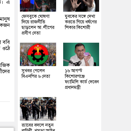
ীঠ। এ
ফেসবুকে ঘোষণা
যুবকের সঙ্গে দেখা
মানুষ
দিয়ে রাজনীতি
করতে গিয়ে ধর্ষণের
 একজন
ছাড়লেন আ.লীগের
শিকার কিশোরী
প্রবীণ নেতা
া ববি
ে ওঠে
মাজিক
সুখবর পেলেন
১৬ আগস্ট
থীদের
বিএনপির ৬ নেতা
কিশোরগঞ্জে
ফ্যামিলি কার্ড দেবেন
প্রধানমন্ত্রী
র‍্যাবের বদলে নতুন
বাহিনী, খসড়া আইন