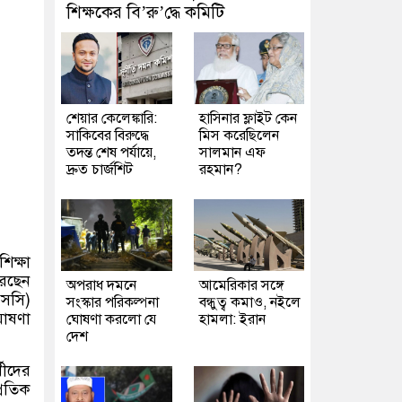
শিক্ষকের বি’রু’দ্ধে কমিটি
শেয়ার কেলেঙ্কারি:
হাসিনার ফ্লাইট কেন
সাকিবের বিরুদ্ধে
মিস করেছিলেন
তদন্ত শেষ পর্যায়ে,
সালমান এফ
দ্রুত চার্জশিট
রহমান?
িক্ষা
রেছেন
অপরাধ দমনে
আমেরিকার সঙ্গে
এসসি)
সংস্কার পরিকল্পনা
বন্ধুত্ব কমাও, নইলে
ঘোষণা
ঘোষণা করলো যে
হামলা: ইরান
দেশ
থীদের
্রতিক