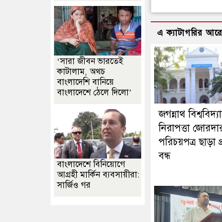
এ ক্যাটাগরির আর
‘সারা জীবন ভারতেই
কাটালাম, অথচ
বাংলাদেশি বানিয়ে
বাংলাদেশে ঠেলে দিলো’
জগন্নাথ বিশ্ববিদ্
নিরাপত্তা জোরদা
পরিচয়পত্র ছাড়া প
বন্ধ
বাংলাদেশে বিনিয়োগে
আগ্রহী মার্কিন ব্যবসায়ীরা:
সার্জিও গর