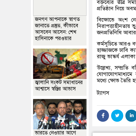
বক্তব্যের তীব্র স
প্রতিষ্ঠান নিয়ে অ
জনগণ আপনাকে স্বাগত
বিক্ষোভে অংশ নেও
জানাতে প্রস্তুত, কীভাবে
নিরাপত্তাহীনতায় ভু
আসবেন আসেন: শেখ
জনপ্রতিনিধি আবার 
হাসিনাকে পরওয়ার
কর্মসূচিতে আরও বলা
হাজ্জাজকে ঢাবি ক্
রাজু ভাস্কর্য এলাকা
উল্লেখ্য, সম্প্রত
যোগাযোগমাধ্যমে 
মধ্যে ক্ষোভ তৈরি 
জ্বালানি সংকট সমাধানের
আশ্বাসে স্বস্তির আভাস
ট্যাগস
ভারতে নেওয়ার আগে