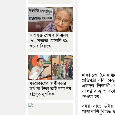
অভিযুক্ত শেখ হাসিনাসহ
৫০, সত্যতা মেলেনি ৪৯
জনের বিরুদ্ধে
ঢাকা-১৩ (মোহাম্
প্রতিমন্ত্রী ববি 
মতপ্রকাশের স্বাধীনতার
একদল শিক্ষার্থী। শ
অর্থ যা ইচ্ছা তাই বলা নয়:
সংলগ্ন রাজু ভাস্
রাষ্ট্রদূত মুশফিক
দেওয়া হয়।
সন্ধ্যা সাড়ে ৬টার
পাশাপাশি বিভিন্ন 