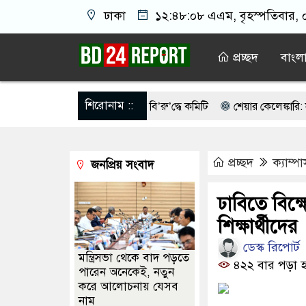
ঢাকা
১২:৪৮:০৯ এএম
, বৃহস্পতিবার, 
প্রচ্ছদ
বাংল
শিরোনাম ::
’, বেরোবির ৭ শিক্ষকের বি’রু’দ্ধে কমিটি
শেয়ার কেলেঙ্কারি: সাকিবের বিরুদ
ট কেন মিস করেছিলেন সালমান এফ রহমান?
অপরাধ দমনে সংস্কার পরিকল
প্রচ্ছদ
ক্যাম্প
জনপ্রিয় সংবাদ
 দিয়ে রাজনীতি ছাড়লেন আ.লীগের প্রবীণ নেতা
যুবকের সঙ্গে দেখা করত
্জে ফ্যামিলি কার্ড দেবেন প্রধানমন্ত্রী
র‍্যাবের বদলে নতুন বাহিনী, খসড
ঢাবিতে বিক্
শিক্ষার্থীদের
ডেস্ক রিপোর্ট
মন্ত্রিসভা থেকে বাদ পড়তে
৪২২ বার পড়া হ
পারেন অনেকেই, নতুন
করে আলোচনায় যেসব
নাম