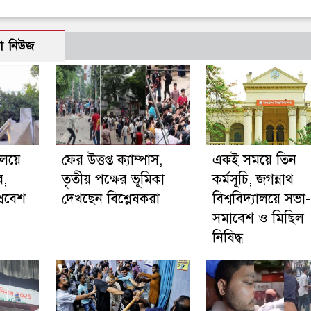
ো নিউজ
যালয়ে
ফের উত্তপ্ত ক্যাম্পাস,
একই সময়ে তিন
র,
তৃতীয় পক্ষের ভূমিকা
কর্মসূচি, জগন্নাথ
্রবেশ
দেখছেন বিশ্লেষকরা
বিশ্ববিদ্যালয়ে সভা-
সমাবেশ ও মিছিল
নিষিদ্ধ