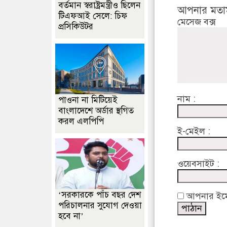
বর্তমান স্বরাষ্ট্রমন্ত্রীও ছিলেন
আপনার মতা
টিএফআই সেলে: চিফ
মেসেজ বক্স
প্রসিকিউটর
নাম :
পাওনা না মিটিয়েই
বাংলাদেশে অর্ডার স্থগিত
করল এলপিপি
ই-মেইল :
ওয়েবসাইট :
‘সরকারকে পাঁচ বছর দেশ
আপনার ইমেইল
পরিচালনার সুযোগ দেওয়া
হবে না’