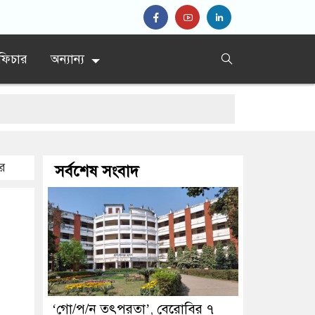
ফিচার
অন্যান্য
 ইরান
ের
সর্বশেষ সংবাদ
‘গো/প/ন তৎপরতা’, বেরোবির ৭