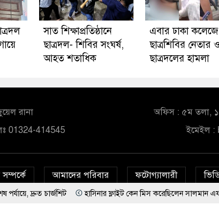
ছাত্রদল
সাত শিক্ষাপ্রতিষ্ঠানে
এবার ঢাকা কলেজে
 গায়ে
ছাত্রদল- শিবির সংঘর্ষ,
ছাত্রশিবির নেতার
আহত শতাধিক
ছাত্রদলের হামলা
ুয়েল রানা
অফিস : ৫ম তলা, ১০
লঃ 01324-414545
ইমেইল :
সম্পর্কে
আমাদের পরিবার
ফটোগ্যালারী
ভিডি
ত চার্জশিট
হাসিনার ফ্লাইট কেন মিস করেছিলেন সালমান এফ রহমান?
© All rights reserved © bd24report.com
Privacy Policy
েসবুকে ঘোষণা দিয়ে রাজনীতি ছাড়লেন আ.লীগের প্রবীণ নেতা