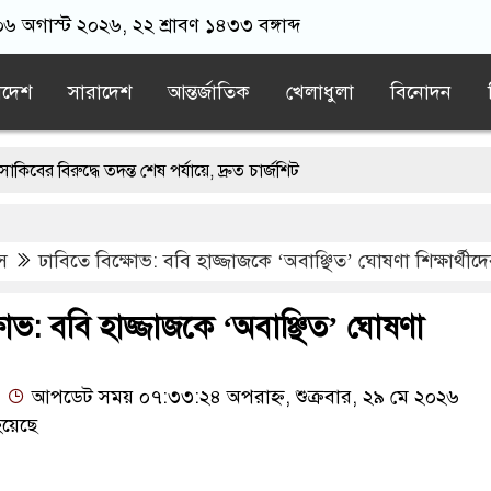
০৬ অগাস্ট ২০২৬, ২২ শ্রাবণ ১৪৩৩ বঙ্গাব্দ
াদেশ
সারাদেশ
আন্তর্জাতিক
খেলাধুলা
বিনোদন
্ধে তদন্ত শেষ পর্যায়ে, দ্রুত চার্জশিট
্পনা ঘোষণা করলো যে দেশ
আমেরিকার সঙ্গে বন্ধুত্ব কমাও, নইলে হামলা:
াস
ঢাবিতে বিক্ষোভ: ববি হাজ্জাজকে ‘অবাঞ্ছিত’ ঘোষণা শিক্ষার্থীদ
ে গিয়ে ধর্ষণের শিকার কিশোরী
সুখবর পেলেন বিএনপির ৬ নেতা
়া আইন প্রকাশ
ষোভ: ববি হাজ্জাজকে ‘অবাঞ্ছিত’ ঘোষণা
আপডেট সময় ০৭:৩৩:২৪ অপরাহ্ন, শুক্রবার, ২৯ মে ২০২৬
য়েছে