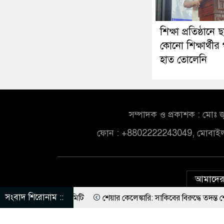
শিক্ষা প্রতিষ্ঠানে 
কোনো শিক্ষার্থীর
হাত তোলেনি
সম্পাদক ও প্রকাশক : মোঃ জ
ফোন : +8802222243049, মোবাই
আমাদের 
সংবাদ শিরোনাম ::
’রু’দ্ধে কমিটি
শেয়ার কেলেঙ্কারি: সাকিবের বিরুদ্ধে তদন্ত শেষ পর্যায়ে, দ্রু
 করলো যে দেশ
আমেরিকার সঙ্গে বন্ধুত্ব কমাও, নইলে হামলা: ইরান
ফ