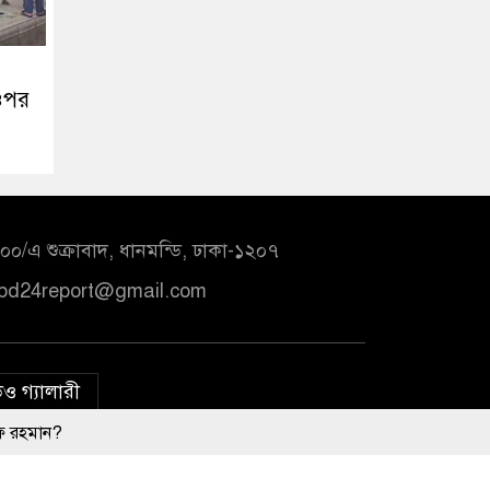
 ওপর
০/এ শুক্রাবাদ, ধানমন্ডি, ঢাকা-১২০৭
bd24report@gmail.com
ও গ্যালারী