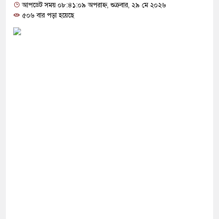
হচ্ছেন মির্জা ফখরুল, মহাসচিব রুহুল কবির রিজভী
আপডেট সময় ০৮:৪১:০৯ অপরাহ্ন, শুক্রবার, ২৯ মে ২০২৬
৫০৬ বার পড়া হয়েছে
ক ভারতীয় নাগরিককে পুলিশের নিকট হস্তান্তর
তি ছাড়াই হরমুজ খোলার বিনিময়ে যুদ্ধ থামাতে পারেন
িতে ফেল করেছে ৬ লাখ ৯০ হাজারের বেশি শিক্ষার্থী
 প্রকাশ: ৩১২ প্রতিষ্ঠানে পাস করেনি কেউ
াগীরাই স্থানীয় সরকার নির্বাচনে সুযোগ পাবেন: তারেক