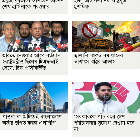
প্রস্তুত, কীভাবে আসবেন আসেন:
ইচ্ছা তাই বলা নয়: রাষ্ট্রদূত
শেখ হাসিনাকে পরওয়ার
মুশফিক
ভারতে নেওয়ার আগে বর্তমান
জ্বালানি সংকট সমাধানের
স্বরাষ্ট্রমন্ত্রীও ছিলেন টিএফআই
আশ্বাসে স্বস্তির আভাস
সেলে: চিফ প্রসিকিউটর
পাওনা না মিটিয়েই বাংলাদেশে
‘সরকারকে পাঁচ বছর দেশ
অর্ডার স্থগিত করল এলপিপি
পরিচালনার সুযোগ দেওয়া হবে
না’