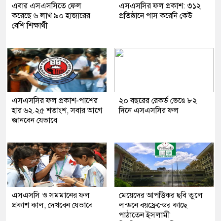
এবার এসএসসিতে ফেল
এসএসসির ফল প্রকাশ: ৩১২
করেছে ৬ লাখ ৯০ হাজারের
প্রতিষ্ঠানে পাস করেনি কেউ
বেশি শিক্ষার্থী
এসএসসির ফল প্রকাশ-পাশের
২০ বছরের রেকর্ড ভেঙে ৮২
হার ৬২.২৫ শতাংশ, সবার আগে
দিনে এসএসসির ফল
জানবেন যেভাবে
এসএসসি ও সমমানের ফল
মেয়েদের আপত্তিকর ছবি তুলে
প্রকাশ কাল, দেখবেন যেভাবে
লন্ডনে বয়ফ্রেন্ডের কাছে
পাঠাতেন ইসলামী