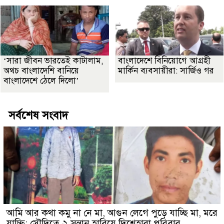
‘সারা জীবন ভারতেই কাটালাম,
বাংলাদেশে বিনিয়োগে আগ্রহী
অথচ বাংলাদেশি বানিয়ে
মার্কিন ব্যবসায়ীরা: সার্জিও গর
বাংলাদেশে ঠেলে দিলো’
সর্বশেষ সংবাদ
আমি আর কথা কমু না নে মা, আগুন লেগে পুড়ে যাচ্ছি মা, মরে
যাচ্ছি: সৌদিতে ২ সন্তান হারিয়ে দিশেহারা পরিবার