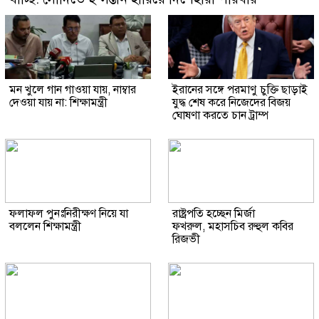
মন খুলে গান গাওয়া যায়, নাম্বার
ইরানের সঙ্গে পরমাণু চুক্তি ছাড়াই
দেওয়া যায় না: শিক্ষামন্ত্রী
যুদ্ধ শেষ করে নিজেদের বিজয়
ঘোষণা করতে চান ট্রাম্প
ফলাফল পুনঃনিরীক্ষণ নিয়ে যা
রাষ্ট্রপতি হচ্ছেন মির্জা
বললেন শিক্ষামন্ত্রী
ফখরুল, মহাসচিব রুহুল কবির
রিজভী