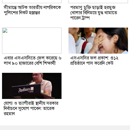
সীমান্তে আটক ভারতীয় নাগরিককে
পরমাণু চুক্তি ছাড়াই হরমুজ
পুলিশের নিকট হস্তান্তর
খোলার বিনিময়ে যুদ্ধ থামাতে
পারেন ট্রাম্প
এবার এসএসসিতে ফেল করেছে ৬
এসএসসির ফল প্রকাশ: ৩১২
লাখ ৯০ হাজারের বেশি শিক্ষার্থী
প্রতিষ্ঠানে পাস করেনি কেউ
যোগ্য ও ত্যাগীরাই স্থানীয় সরকার
নির্বাচনে সুযোগ পাবেন: তারেক
রহমান