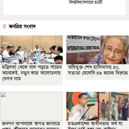
বিশ্ববিদ্যালয়ের ছাত্রী
জনপ্রিয় সংবাদ
মন্ত্রিসভা থেকে বাদ পড়তে পারেন
অভিযুক্ত শেখ হাসিনাসহ ৫০,
অনেকেই, নতুন করে আলোচনায়
সত্যতা মেলেনি ৪৯ জনের বিরুদ্ধে
যেসব নাম
জনগণ আপনাকে স্বাগত জানাতে
মতপ্রকাশের স্বাধীনতার অর্থ যা