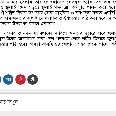
েষে নাহিদ ইসলাম তার ভেরিফায়েড ফেসবুক অ্যাকাউন্টে এক প
০ জুলাই ‘দেশ গড়তে জুলাই পদযাত্রা’ কর্মসূচি পালন করা হব
োধী শহীদ দিবস’ উপলক্ষে দোয়া মাহফিল ও স্মরণসভা করবে এনসি
ে ছাত্র-জনতার জুলাই ঘোষণাপত্র ও ইশতেহার পাঠ করা হবে। ৫ 
্তি দিবস’ উদযাপন করবে এনসিপি।
, সংস্কার ও নতুন সংবিধানের দাবিতে জনতার দুয়ারে যাবে জুল
পুনর্গঠনের আকাঙ্ক্ষায় সারা দেশ পদযাত্রা শেষে শহীদ মিনারে জুল
েহার পাঠ হবে। আমরা আসছি ৬৪ জেলায়। শহর থেকে গ্রামে। শ
মত লিখুন