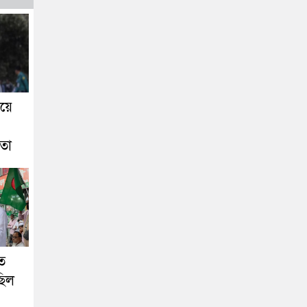
য়ে
েতা
ত
ছিল