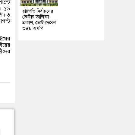
োস্টে
ে। ১৬
রাষ্ট্রপতি নির্বাচনের
পি। ৩
ভোটার তালিকা
আগস্ট
প্রকাশ, ভোট দেবেন
৩৪৯ এমপি
াইয়ের
াইয়ের
হীদের