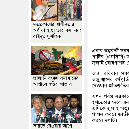
মতপ্রকাশের স্বাধীনতার
অর্থ যা ইচ্ছা তাই বলা নয়:
রাষ্ট্রদূত মুশফিক
এবার অন্তর্বর্তী 
পার্টির (এনসিপি)
জুলাই ঘোষণাপত্র 
আজ রবিবার সকাল
জ্বালানি সংকট সমাধানের
অভ্যুত্থানের বর্ষ
আশ্বাসে স্বস্তির আভাস
দেওয়ার প্রতিশ্রুত
এখন পর্যন্ত সরকা
ইশতেহার দেবে এন
এদিকে জুলাই অভ্যুত
পালন করবে জাতীয় 
করবে দলটি।
ভারতে নেওয়ার আগে