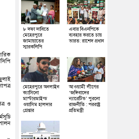
৮ দফা দাবিতে
এবার বিএনপিকে
মেহেরপুরে
ব্যবহার করতে চায়
জামায়াতের
ভারত: রাশেদ প্রধান
স্মারকলিপি
াগরিক
নসিপি
ুলাই
াপত্র
মেহেরপুরে অনলাইন
আওয়ামী লীগের
ক্যাসিনো
‘জঙ্গিবাদের
মাস্টারমাইন্ড
ন্যারেটিভ’ পুরনো
ত্র ও
ওয়াসিম হালদার
রাজনীতি : পররাষ্ট্র
গ্রেপ্তার
প্রতিমন্ত্রী
মসূচি
 পালন