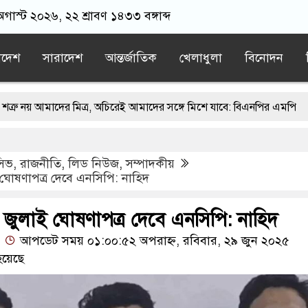
 অগাস্ট ২০২৬, ২২ শ্রাবণ ১৪৩৩ বঙ্গাব্দ
াদেশ
সারাদেশ
আন্তর্জাতিক
খেলাধুলা
বিনোদন
ের মিত্র, অচিরেই আমাদের সঙ্গে মিশে যাবে: বিএনপির এমপি
মবঙ্গে মসজিদ থেকে খুলে ফেলা হচ্ছে মাইক, শুভেন্দু বলছেন- ‘আদালতের নির্দ
ুসিভ
,
রাজনীতি
,
লিড নিউজ
,
সম্পাদকীয়
ায়াতের স্মারকলিপি
এবার বিএনপিকে ব্যবহার করতে চায় ভারত: রাশেদ প
ই ঘোষণাপত্র দেবে এনসিপি: নাহিদ
দের ন্যারেটিভ’ পুরনো রাজনীতি : পররাষ্ট্র প্রতিমন্ত্রী
থ, জুলাই ঘোষণাপত্র দেবে এনসিপি: নাহিদ
আপডেট সময় ০১:০০:৫২ অপরাহ্ন, রবিবার, ২৯ জুন ২০২৫
হয়েছে