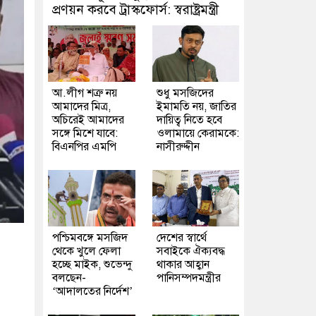
প্রণয়ন করবে ট্রাস্কফোর্স: স্বরাষ্ট্রমন্ত্রী
আ.লীগ শত্রু নয়
শুধু মসজিদের
আমাদের মিত্র,
ইমামতি নয়, জাতির
অচিরেই আমাদের
দায়িত্ব নিতে হবে
সঙ্গে মিশে যাবে:
ওলামায়ে কেরামকে:
বিএনপির এমপি
নাসীরুদ্দীন
পশ্চিমবঙ্গে মসজিদ
দেশের স্বার্থে
থেকে খুলে ফেলা
সবাইকে ঐক্যবদ্ধ
হচ্ছে মাইক, শুভেন্দু
থাকার আহ্বান
বলছেন-
পানিসম্পদমন্ত্রীর
‘আদালতের নির্দেশ’