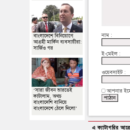
নাম :
বাংলাদেশে বিনিয়োগে
আগ্রহী মার্কিন ব্যবসায়ীরা:
সার্জিও গর
ই-মেইল :
ওয়েবসাইট :
‘সারা জীবন ভারতেই
আপনার ইমেইল
কাটালাম, অথচ
বাংলাদেশি বানিয়ে
বাংলাদেশে ঠেলে দিলো’
এ ক্যাটাগরির আর