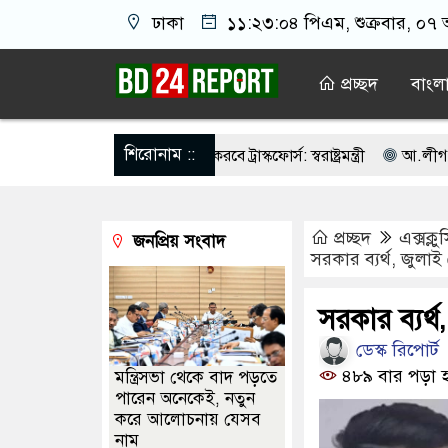
ঢাকা
১১:২৩:০৫ পিএম
, শুক্রবার, ০৭
প্রচ্ছদ
বাংল
শিরোনাম ::
ভাবে তালিকা প্রণয়ন করবে ট্রাস্কফোর্স: স্বরাষ্ট্রমন্ত্রী
আ.লীগ শত্রু নয় আমাদ
মতি নয়, জাতির দায়িত্ব নিতে হবে ওলামায়ে কেরামকে: নাসীরুদ্দীন
পশ্চি
প্রচ্ছদ
এক্সক্ল
জনপ্রিয় সংবাদ
ইকে ঐক্যবদ্ধ থাকার আহ্বান পানিসম্পদমন্ত্রীর
৮ দফা দাবিতে মেহেরপুরে জাম
সরকার ব্যর্থ, জুলা
ক্যাসিনো মাস্টারমাইন্ড ওয়াসিম হালদার গ্রেপ্তার
আওয়ামী লীগের ‘জঙ্গিবা
সরকার ব্যর্
চনের ভোটার তালিকা প্রকাশ, ভোট দেবেন ৩৪৯ এমপি
ডেস্ক রিপোর্ট
৪৮৯ বার পড়া 
মন্ত্রিসভা থেকে বাদ পড়তে
পারেন অনেকেই, নতুন
করে আলোচনায় যেসব
নাম