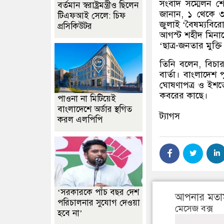
সংবাদ সম্মেলন শ
বর্তমান স্বরাষ্ট্রমন্ত্রীও ছিলেন
জানান, ১ থেকে ৩
টিএফআই সেলে: চিফ
জুলাই ‘বৈষম্যবির
প্রসিকিউটর
আগস্ট শহীদ মিনার
‘ছাত্র-জনতার মুক
তিনি বলেন, বিচার
বার্তা। বাংলাদেশ 
ঘোষণাপত্র ও ইশত
কবরের কাছে।
পাওনা না মিটিয়েই
বাংলাদেশে অর্ডার স্থগিত
ট্যাগস
করল এলপিপি
‘সরকারকে পাঁচ বছর দেশ
আপনার মতা
পরিচালনার সুযোগ দেওয়া
মেসেজ বক্স
হবে না’