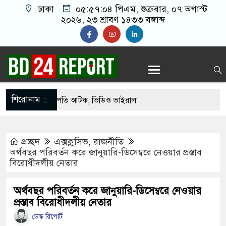
ঢাকা
০৫:৫৭:০৫ পিএম
, শুক্রবার, ০৭ অগাস্ট
২০২৬, ২৩ শ্রাবণ ১৪৩৩ বঙ্গাব্দ
শিরোনাম ::
েকে যুবদল সভাপতি আটক, ভিডিও ভাইরাল
ফিরলে দায়ী থাকবে জামায়াত-এনসিপি: রাশেদ খাঁন
প্রচ্ছদ
এক্সক্লুসিভ
,
রাজনীতি
গ দিলেন জামায়াত বহিষ্কাকৃত গাজী নজরুলের ১২
অর্থবছর পরিবর্তন করে জানুয়ারি-ডিসেম্বরে নেওয়ার প্রস্তাব
বিরোধীদলীয় নেতার
ফিরলে দায়ী থাকবে জামায়াত-এনসিপি: রাশেদ খাঁন
অর্থবছর পরিবর্তন করে জানুয়ারি-ডিসেম্বরে নেওয়ার
প্রস্তাব বিরোধীদলীয় নেতার
া হারিয়েছে বর্তমান সরকার: নাহিদ ইসলাম
ডেস্ক রিপোর্ট