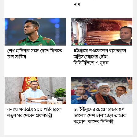
নাম
শেখ হাসিনার সঙ্গে দেশে ফিরতে
চট্টগ্রামে নওফেলের বাসভবনে
চান সাকিব
অগ্নিসংযোগের চেষ্টা,
সিসিটিভিতে ৭ যুবক
বন্যায় ক্ষতিগ্রস্ত ১০০ পরিবারকে
ড. ইউনূসের চেয়ে ‘হাজারগুণ
নতুন ঘর দেবেন প্রধানমন্ত্রী
ভালো’ দেশ চালাচ্ছেন তারেক
রহমান: কাদের সিদ্দিকী