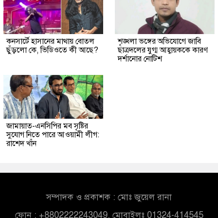
কনসার্টে হাসানের মাথায় বোতল
শৃঙ্খলা ভঙ্গের অভিযোগে জাবি
ছুঁড়লো কে, ভিডিওতে কী আছে?
ছাত্রদলের যুগ্ম আহ্বায়ককে কারণ
দর্শানোর নোটিশ
জামায়াত-এনসিপির মব সৃষ্টির
সুযোগ নিতে পারে আওয়ামী লীগ:
রাশেদ খাঁন
সম্পাদক ও প্রকাশক : মোঃ জুয়েল রানা
ফোন : +8802222243049, মোবাইলঃ 01324-414545