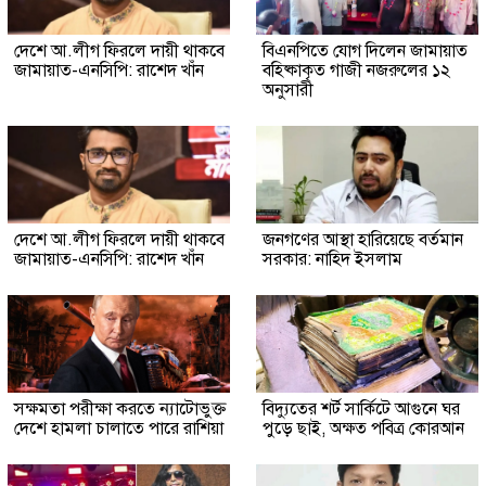
দেশে আ.লীগ ফিরলে দায়ী থাকবে
বিএনপিতে যোগ দিলেন জামায়াত
জামায়াত-এনসিপি: রাশেদ খাঁন
বহিষ্কাকৃত গাজী নজরুলের ১২
অনুসারী
দেশে আ.লীগ ফিরলে দায়ী থাকবে
জনগণের আস্থা হারিয়েছে বর্তমান
জামায়াত-এনসিপি: রাশেদ খাঁন
সরকার: নাহিদ ইসলাম
সক্ষমতা পরীক্ষা করতে ন্যাটোভুক্ত
বিদ্যুতের শর্ট সার্কিটে আগুনে ঘর
দেশে হামলা চালাতে পারে রাশিয়া
পুড়ে ছাই, অক্ষত পবিত্র কোরআন