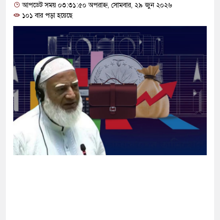
্ষা করতে ন্যাটোভুক্ত দেশে হামলা চালাতে পারে রাশিয়া
আপডেট সময় ০৩:৩১:৫০ অপরাহ্ন, সোমবার, ২৯ জুন ২০২৬
১০১ বার পড়া হয়েছে
্ট সার্কিটে আগুনে ঘর পুড়ে ছাই, অক্ষত পবিত্র কোরআন
সানের মাথায় বোতল ছুঁড়লো কে, ভিডিওতে কী আছে?
ের অভিযোগে জাবি ছাত্রদলের যুগ্ম আহ্বায়ককে কারণ
িপির মব সৃষ্টির সুযোগ নিতে পারে আওয়ামী লীগ: