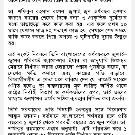
আলোচনায় অংশ নিয়ে তিনি এ প্রস্তাব উত্থাপন করেন।
ডা
.
শফিকুর রহমান বলেন
,
জুলাই
–
জুন অর্থবছর হওয়ার
কারণে বছরের শেষের দিকে বন্যা ও প্রাকৃতিক দুর্যোগের
মধ্যে তাড়াহুড়ো করে কাজ করা হয়। এর ফলে প্রথম ১০
মাসে যেখানে মাত্র ৪২ শতাংশ কাজ হয়
,
সেখানে শেষ সময়ে
বাকি কাজ করতে গিয়ে অপচয় ও লুটপাটের দুয়ার উন্মুক্ত
হয়।
এই সংকট নিরসনে তিনি বাংলাদেশের অর্থবছরকে জুলাই
–
জুনের পরিবর্তে ক্যালেন্ডার ইয়ার বা জানুয়ারি
–
ডিসেম্বর
মেয়াদে নির্ধারণ করার জোরালো প্রস্তাব পুনর্ব্যক্ত করেন
,
যা
দেশের ক্ষতি কমাবে এবং কাজের গতি বাড়াবে।
বিরোধীদলীয় এ নেতা মনে করিয়ে দেন যে
,
বাজেট সংসদে
প্রণীত হলেও তা বাস্তবায়নের মূল দায়িত্ব অর্পিত থাকে
রাষ্ট্রের নির্বাহী বিভাগ ও কর্মকর্তাদের ওপর
,
তাই তাদের
মাধ্যমে জনগণের অর্থের সঠিক ব্যবহার নিশ্চিত করা জরুরি।
তিনি সরকারের প্রতি বিষয়টি গুরুত্বের সঙ্গে বিবেচনার
আহ্বান জানান। বর্তমানে বাংলাদেশে অর্থবছর চলে প্রতি
বছরের ১ জুলাই থেকে পরবর্তী বছরের ৩০ জুন পর্যন্ত। ডা
.
শফিকুর রহমানের প্রস্তাব অনুযায়ী
,
এটি পরিবর্তন করে ১
জানুয়ারি থেকে ৩১ ডিসেম্বর পর্যন্ত নির্ধারণ করা হবে।