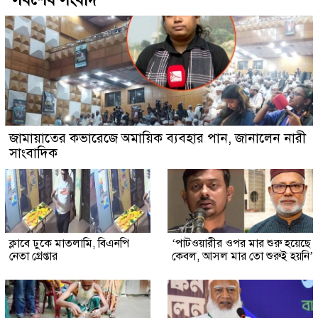
জামায়াতের কভারেজে অমায়িক ব্যবহার পান, জানালেন নারী
সাংবাদিক
ক্লাবে ঢুকে মাতলামি, বিএনপি
‘পাটওয়ারীর ওপর মার শুরু হয়েছে
নেতা গ্রেপ্তার
কেবল, আসল মার তো শুরুই হয়নি’