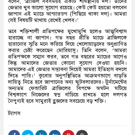
বলেন
, ‘
ব্রাজিল সবসময়ই একটি শীর্ষস্থানীয় দল। তাদের
জেতার খুব ভালো সুযোগ রয়েছে। কেউ কেউ হয়তো বলবেন
জাপান এই ম্যাচে আন্ডারডগ
(
পিছিয়ে থাকা দল
)
।
আমরা
সেই বিষয়টি মাথায় রেখেই খেলব।
’
তবে শক্তিশালী প্রতিপক্ষের মুখোমুখি হলেও আত্মবিশ্বাস
হারাচ্ছে না জাপান। গত বছর প্রীতি ম্যাচে ব্রাজিলকে
হারানোর স্মৃতি মনে করিয়ে দিয়ে খেলোয়াড়দের অনুপ্রাণিত
করার চেষ্টা করেছেন মোরিয়াসু। তিনি বলেন
, ‘
আমরা
প্রতিপক্ষকে সম্মান করব
,
তবে গত বছরের ম্যাচের আগেও
কিন্তু আমাদের জেতার কোনো সুযোগ দেওয়া হয়নি।
আমাদের এই জেতার সম্ভাবনা দিয়েই আমরা ইতিহাস বদলে
দিতে পারি।
’
কুবোর অনুপস্থিতিতে আক্রমণভাগে বাড়তি
দায়িত্ব নিতে হবে জাপানের অন্য ফুটবলারদের। টুর্নামেন্টের
অন্যতম ফেভারিট ব্রাজিলের বিপক্ষে অঘটন ঘটিয়ে
বিশ্বকাপে নিজেদের স্বপ্ন বাঁচিয়ে রাখতে হলে দলগত
নৈপুণ্যই হবে সামুরাই ব্লুজদের সবচেয়ে বড় শক্তি।
ট্যাগস