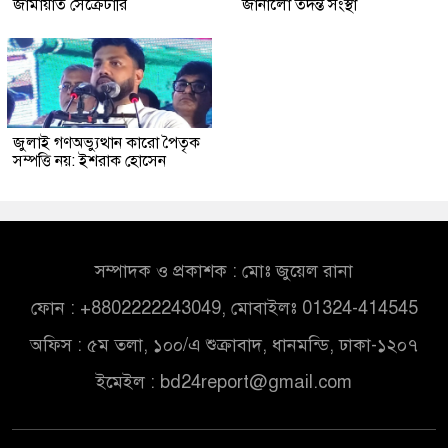
জামায়াত সেক্রেটারি
জানালো তদন্ত সংস্থা
জুলাই গণঅভ্যুত্থান কারো পৈতৃক
সম্পত্তি নয়: ইশরাক হোসেন
সম্পাদক ও প্রকাশক : মোঃ জুয়েল রানা
ফোন : +8802222243049, মোবাইলঃ 01324-414545
অফিস : ৫ম তলা, ১০০/এ শুক্রাবাদ, ধানমন্ডি, ঢাকা-১২০৭
ইমেইল :
bd24report@gmail.com