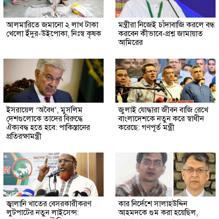
আলমারিতে জমানো ২ লাখ টাকা
মন্ত্রীরা নিজেই চাঁদাবাজি করলে বন্ধ
খেলো ইঁদুর-উইপোকা, নিঃস্ব কৃষক
করবেন কীভাবে-প্রশ্ন জামায়াত
আমিরের
ইসরায়েল ‘অবৈধ’, মুসলিম
জুলাই যোদ্ধারা জীবন বাজি রেখে
দেশগুলোকে তাদের বিরুদ্ধে
বাংলাদেশকে নতুন করে স্বাধীন
ঐক্যবদ্ধ হতে হবে: পাকিস্তানের
করেছে: গণপূর্ত মন্ত্রী
প্রতিরক্ষামন্ত্রী
জ্বালানি খাতের বেসরকারীকরণ
কার নির্দেশে সালাহউদ্দিন
লুটপাটের নতুন লাইসেন্স:
আহমদকে গুম করা হয়েছিল,