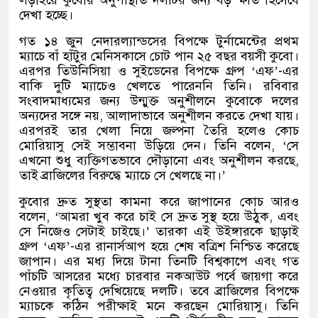
দেখা হচ্ছে।
গত ১৪ জুন নেদারল্যান্ডসের বিপক্ষে টুর্নামেন্টের প্রথম
ম্যাচে বাঁ হাঁটুর মেনিসকাসে চোট পান ২৫ বছর বয়সী কুবো।
এরপর তিউনিসিয়া ও সুইডেনের বিপক্ষে গ্রুপ
‘
এফ
’-
এর
বাকি দুটি ম্যাচেও খেলতে পারেননি তিনি। রবিবার
সংবাদমাধ্যমের জন্য উন্মুক্ত অনুশীলনে কুবোকে দলের
অন্যদের সঙ্গে নয়
,
আলাদাভাবে অনুশীলন করতে দেখা যায়।
এরপরই তার খেলা নিয়ে জল্পনা তৈরি হলেও কোচ
মোরিয়াসু সেই সম্ভাবনা উড়িয়ে দেন। তিনি বলেন
, ‘
সে
এখনো শুধু ব্যক্তিগতভাবে দৌড়ানো এবং অনুশীলন করছে
,
তাই ব্রাজিলের বিরুদ্ধে ম্যাচে সে খেলছে না।
’
কুবোর দ্রুত সুস্থতা কামনা করে জাপানের কোচ আরও
বলেন
, ‘
আমরা খুব করে চাই সে দ্রুত সুস্থ হয়ে উঠুক
,
এবং
সে নিজেও সেটাই চাইছে।
’
তারকা এই উইঙ্গারকে ছাড়াই
গ্রুপ
‘
এফ
’-
এর রানার্সআপ হয়ে শেষ বত্রিশ নিশ্চিত করেছে
জাপান। এর মধ্য দিয়ে টানা তিনটি বিশ্বকাপে এবং গত
পাঁচটি আসরের মধ্যে চারবার নকআউট পর্বে জায়গা করে
নেওয়ার কৃতিত্ব দেখিয়েছে দলটি। তবে ব্রাজিলের বিপক্ষে
ম্যাচকে কঠিন পরীক্ষাই মনে করছেন মোরিয়াসু। তিনি