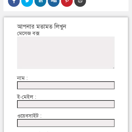
আপনার মতামত লিখুন
মেসেজ বক্স
নাম :
ই-মেইল :
ওয়েবসাইট :