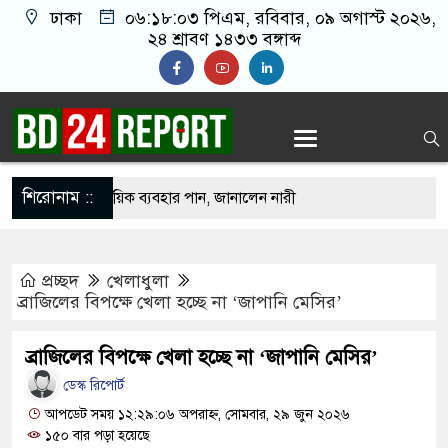
ঢাকা
০৬:১৮:০৪ পিএম
, রবিবার, ০৯ অগাস্ট ২০২৬,
২৪ শ্রাবণ ১৪৩৩ বঙ্গাব্দ
শিরোনাম ::
কভারেজে অমায়িক ব্যবহার পান, জানালেন নারী
প্রচ্ছদ
খেলাধুলা
মাতলামি, বিএনপি নেতা গ্রেপ্তার
ব্রাজিলের বিপক্ষে খেলা হচ্ছে না ‘জাপানি মেসির’
 ওপর মার শুরু হয়েছে কেবল, আসল মার তো শুরুই
ব্রাজিলের বিপক্ষে খেলা হচ্ছে না ‘জাপানি মেসির’
ডেস্ক রিপোর্ট
মানো ২ লাখ টাকা খেলো ইঁদুর-উইপোকা, নিঃস্ব কৃষক
আপডেট সময় ১২:২৯:০৬ অপরাহ্ন, সোমবার, ২৯ জুন ২০২৬
১৫০ বার পড়া হয়েছে