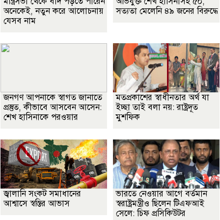
মন্ত্রিসভা থেকে বাদ পড়তে পারেন
অভিযুক্ত শেখ হাসিনাসহ ৫০,
অনেকেই, নতুন করে আলোচনায়
সত্যতা মেলেনি ৪৯ জনের বিরুদ্ধে
যেসব নাম
জনগণ আপনাকে স্বাগত জানাতে
মতপ্রকাশের স্বাধীনতার অর্থ যা
প্রস্তুত, কীভাবে আসবেন আসেন:
ইচ্ছা তাই বলা নয়: রাষ্ট্রদূত
শেখ হাসিনাকে পরওয়ার
মুশফিক
জ্বালানি সংকট সমাধানের
ভারতে নেওয়ার আগে বর্তমান
আশ্বাসে স্বস্তির আভাস
স্বরাষ্ট্রমন্ত্রীও ছিলেন টিএফআই
সেলে: চিফ প্রসিকিউটর