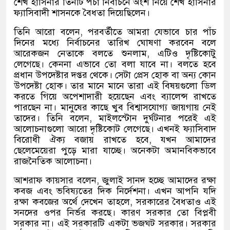
শেখ হাসিনার তিনটি পচা নির্বাচনে অংশ নিয়ে শেখ হাসিনার
ফ্যাসিবাদী শাসনকে বৈধতা দিয়েছিলেন।
তিনি আরো বলেন, পরবর্তীতে আমরা যেভাবে চার পাঁচ
দিনের মধ্যে নির্বাচনের তারিখ ঘোষণা করবেন বলে
আরেকজন নেতাকে বলতে শুনলাম, এটিও দৃষ্টিকোটু
লেগেছে। কেননা এভাবে তো বলা যাবে না। বলতে হবে
প্রধান উপদেষ্টার দপ্তর থেকে। সেটা প্রেস হোক বা অন্য কোন
উপদেষ্টা হোক। তার মানে মানে তারা এই বিষয়গুলো ডিল
করতে গিয়ে অপেশাদারী হয়েছেন এবং ব্যালেন্স রাখতে
পারছেন না। মানুষের কাছে খুব বিশ্বাসযোগ্য জায়গায় নেই
তাদের। তিনি বলেন, মাইলস্টোন দুর্ঘটনার পরেই এই
আলোচনাগুলো আরো দৃষ্টিকোট লেগেছে। এখনই ফ্যাসিবাদ
বিরোধী ঐক্য বজায় রাখতে হবে, যখন আমাদের
ছেলেমেয়েরা পুড়ে মারা যাচ্ছে। অনেকটা অমানবিকভাবে
রাজনৈতিক আলোচনা।
আশরাফ কায়সার বলেন, জুলাই সানদ হচ্ছে আমাদের রক্ষা
কবজ এবং ভবিষ্যতের দিক নির্দেশনা। এখন আপনি যদি
রক্ষা কবজের অর্থে দেখেন তাহলে, সরকারের বৈধতাও এই
সনদের ওপর নির্ভর করছে। কারণ সরকার তো বিপ্লবী
সরকার না। এই সরকারটি একটা ভজঘট সরকার। সরকার