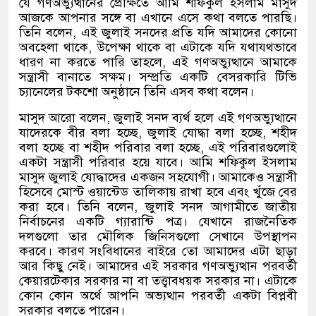
যে গণঅভ্যুত্থানের প্রেক্ষিতে আমি শফিকুল ইসলাম মাসুদ
আজকে আপনার সঙ্গে বা এখানে এসে কথা বলতে পারছি।
তিনি বলেন, এই জুলাই সনদের প্রতি যদি আমাদের কোনো
অবহেলা থাকে, উপেক্ষা থাকে বা এটাকে যদি যথাযথভাবে
ধারণ না করতে পারি তাহলে, এই গণঅভ্যুত্থানে আমাকে
সন্ত্রাসী বানাতে সক্ষম। সম্প্রতি একটি বেসরকারি টিভি
চ্যানেলের টকশো অনুষ্ঠানে তিনি এসব কথা বলেন।
মাসুদ আরো বলেন, জুলাই সনদ ব্যর্থ হলে এই গণঅভ্যুত্থানে
যাদেরকে বীর বলা হচ্ছে, জুলাই যোদ্ধা বলা হচ্ছে, শহীদ
বলা হচ্ছে বা শহীদ পরিবার বলা হচ্ছে, এই পরিবারগুলোই
একটা সন্ত্রাসী পরিবার হয়ে যাবে। আমি শফিকুল ইসলাম
মাসুদ জুলাই যোদ্ধাদের একজন সহযোগী। আমাকেও সন্ত্রাসী
হিসেবে মোস্ট ওয়ান্টেড তালিকায় রাখা হবে এবং খুঁজে বের
করা হবে। তিনি বলেন, জুলাই সনদ আগামীতে জাতীয়
নির্বাচনের একটি গ্যারান্টি পত্র। যেখানে রাজনৈতিক
দলগুলো তার মৌলিক জিনিসগুলো সেখানে উপস্থাপন
করবে। কারণ সংবিধানের বাইরে তো আমাদের এটা ছাড়া
আর কিছু নেই। আমাদের এই সরকার গণঅভ্যুত্থান পরবর্তী
কেয়ারটেকার সরকার না বা তত্ত্বাবধয়ক সরকার না। এটাকে
কোন কোন অর্থে আপনি অভ্যত্থান পরবর্তী একটা বিপ্লবী
সরকার বলতে পারেন।