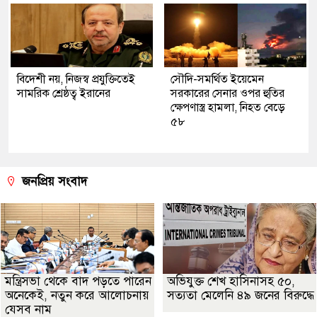
বিদেশী নয়, নিজস্ব প্রযুক্তিতেই
সৌদি-সমর্থিত ইয়েমেন
সামরিক শ্রেষ্ঠত্ব ইরানের
সরকারের সেনার ওপর হুতির
ক্ষেপণাস্ত্র হামলা, নিহত বেড়ে
৫৮
জনপ্রিয় সংবাদ
মন্ত্রিসভা থেকে বাদ পড়তে পারেন
অভিযুক্ত শেখ হাসিনাসহ ৫০,
অনেকেই, নতুন করে আলোচনায়
সত্যতা মেলেনি ৪৯ জনের বিরুদ্ধে
যেসব নাম