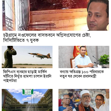
চট্টগ্রামে নওফেলের বাসভবনে অগ্নিসংযোগের চেষ্টা,
সিসিটিভিতে ৭ যুবক
জিপিএস ব্যবহার ছাড়াই মার্কিন
বন্যায় ক্ষতিগ্রস্ত ১০০ পরিবারকে
ঘাঁটিতে নিখুঁত হামলা চালান ইরানি
নতুন ঘর দেবেন প্রধানমন্ত্রী
পাইলটরা