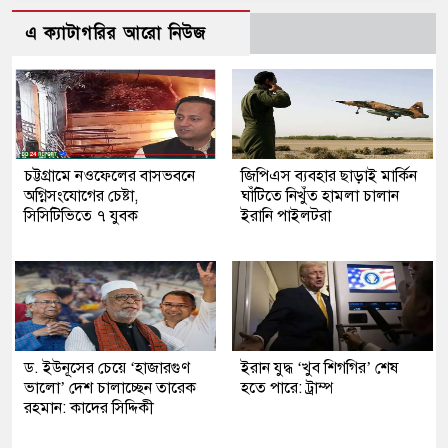
এ ক্যাটাগরির আরো নিউজ
চট্টগ্রামে নওফেলের বাসভবনে
জিপিএস ব্যবহার ছাড়াই মার্কিন
অগ্নিসংযোগের চেষ্টা,
ঘাঁটিতে নিখুঁত হামলা চালান
সিসিটিভিতে ৭ যুবক
ইরানি পাইলটরা
ড. ইউনূসের চেয়ে ‘হাজারগুণ
ইরান যুদ্ধ ‘খুব শিগগির’ শেষ
ভালো’ দেশ চালাচ্ছেন তারেক
হতে পারে: ট্রাম্প
রহমান: কাদের সিদ্দিকী