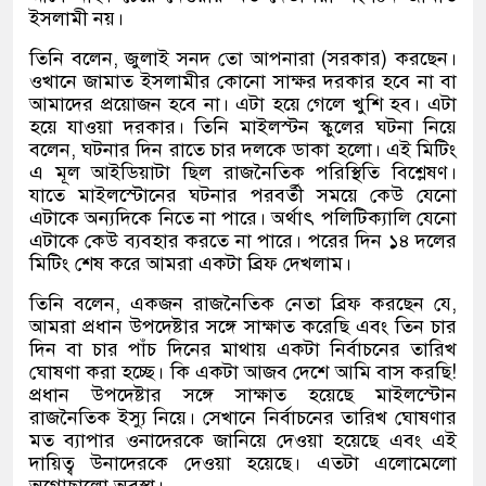
ইসলামী নয়।
তিনি বলেন, জুলাই সনদ তো আপনারা (সরকার) করছেন।
ওখানে জামাত ইসলামীর কোনো সাক্ষর দরকার হবে না বা
আমাদের প্রয়োজন হবে না। এটা হয়ে গেলে খুশি হব। এটা
হয়ে যাওয়া দরকার। তিনি মাইলস্টন স্কুলের ঘটনা নিয়ে
বলেন, ঘটনার দিন রাতে চার দলকে ডাকা হলো। এই মিটিং
এ মূল আইডিয়াটা ছিল রাজনৈতিক পরিস্থিতি বিশ্লেষণ।
যাতে মাইলস্টোনের ঘটনার পরবর্তী সময়ে কেউ যেনো
এটাকে অন্যদিকে নিতে না পারে। অর্থাৎ পলিটিক্যালি যেনো
এটাকে কেউ ব্যবহার করতে না পারে। পরের দিন ১৪ দলের
মিটিং শেষ করে আমরা একটা ব্রিফ দেখলাম।
তিনি বলেন, একজন রাজনৈতিক নেতা ব্রিফ করছেন যে,
আমরা প্রধান উপদেষ্টার সঙ্গে সাক্ষাত করেছি এবং তিন চার
দিন বা চার পাঁচ দিনের মাথায় একটা নির্বাচনের তারিখ
ঘোষণা করা হচ্ছে। কি একটা আজব দেশে আমি বাস করছি!
প্রধান উপদেষ্টার সঙ্গে সাক্ষাত হয়েছে মাইলস্টোন
রাজনৈতিক ইস্যু নিয়ে। সেখানে নির্বাচনের তারিখ ঘোষণার
মত ব্যাপার ওনাদেরকে জানিয়ে দেওয়া হয়েছে এবং এই
দায়িত্ব উনাদেরকে দেওয়া হয়েছে। এতটা এলোমেলো
অগোছালো অবস্থা।