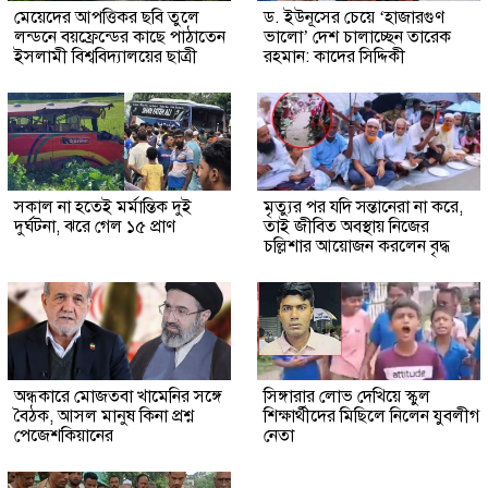
মেয়েদের আপত্তিকর ছবি তুলে
ড. ইউনূসের চেয়ে ‘হাজারগুণ
লন্ডনে বয়ফ্রেন্ডের কাছে পাঠাতেন
ভালো’ দেশ চালাচ্ছেন তারেক
ইসলামী বিশ্ববিদ্যালয়ের ছাত্রী
রহমান: কাদের সিদ্দিকী
সকাল না হতেই মর্মান্তিক দুই
মৃত্যুর পর যদি সন্তানেরা না করে,
দুর্ঘটনা, ঝরে গেল ১৫ প্রাণ
তাই জীবিত অবস্থায় নিজের
চল্লিশার আয়োজন করলেন বৃদ্ধ
অন্ধকারে মোজতবা খামেনির সঙ্গে
সিঙ্গারার লোভ দেখিয়ে স্কুল
বৈঠক, আসল মানুষ কিনা প্রশ্ন
শিক্ষার্থীদের মিছিলে নিলেন যুবলীগ
পেজেশকিয়ানের
নেতা