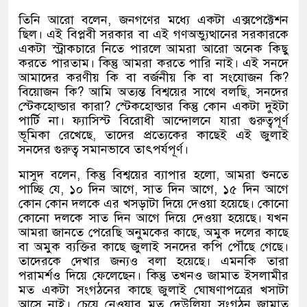
তিনি আরো বলেন, জনগণের মধ্যে একটা এক্সপেক্টেশন
ছিল। এই বিপ্লবী সরকার বা এই গণঅভ্যুত্থানের সরকারকে
একটা স্ট্রাকচারে নিতে পারলে আমরা আরো অনেক কিছু
করতে পারতাম। কিন্তু আমরা করতে পারি নাই। এই সনদে
আমাদের করণীয় কি বা বর্জনীয় কি বা সংযোজন কি?
বিয়োজন কি? আমি অত্যন্ত বিশ্বয়ের সাথে বলছি, সনদের
স্টেকহোল্ডার কারা? স্টেকহোল্ডার কিন্তু কোন একটা দুইটা
পার্টি না। ফ্যাসিস্ট বিরোধী আন্দোলনে যারা গুরুত্বপূর্ণ
ভূমিকা রেখেছে, তাদের প্রত্যেকের কাছেই এই জুলাই
সনদের গুরুত্ব সমানভাবে তাৎপর্যপূর্ণ।
মাসুদ বলেন, কিন্তু বিশ্বয়ের ব্যাপার হলো, আমরা শুনতে
পাচ্ছি যে, ১০ দিন আগে, সাত দিন আগে, ১৫ দিন আগে
কোন কোন দলকে এর খসড়াটা দিয়ে দেওয়া হয়েছে। কোনো
কোনো দলকে সাত দিন আগে দিয়ে দেওয়া হয়েছে। যখন
আমরা জানতে পেরেছি অনুমকের কাছে, অমুক দলের কাছে
বা অমুক ব্যক্তির কাছে জুলাই সনদের কপি পৌঁছে গেছে।
তাদেরকে দেখার জন্যও বলা হয়েছে। এমনকি তারা
পরামর্শও দিয়ে ফেলেছেন। কিন্তু তখনও জামাত ইসলামীর
মত একটা সংগঠনের কাছে জুলাই ঘোষণাপত্রের খসাটা
আসে নাই। চেয়ে নেওয়ার মত দেউলিয়া সংগঠন জামাত