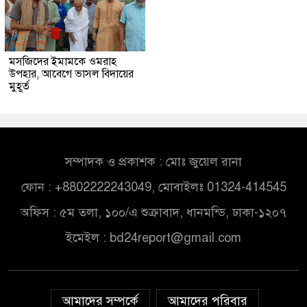
মসজিদের ইমামকে ওমরাহ
উপহার, আবেগে ভাসল বিদায়ের
মুহূর্ত
সম্পাদক ও প্রকাশক : মোঃ জুয়েল রানা
ফোন : +8802222243049, মোবাইলঃ 01324-414545
অফিস : ৫ম তলা, ১০০/এ শুক্রাবাদ, ধানমন্ডি, ঢাকা-১২০৭
ইমেইল :
bd24report@gmail.com
আমাদের সম্পর্কে
আমাদের পরিবার