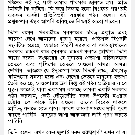
গঠনের ওই ৭২ ঘন্টা আমার পরিষ্কার জানতে হবে। প্রতি
মিনিটে কি ঘটেছে। কি করে সিদ্ধান্ত হলো বিপ্লবের পরপরই
এরকম একটা প্রতিবিপ্লবী সরকার গঠন হলো। এই
প্রশ্নগুলোর উত্তর আপনি ভবিষ্যতে নিশ্চয়ই আরো পাবেন।
তিনি বলেন, পরবর্তীতে সরকারের চরিত্র প্রকৃতি এবং
আচরণ দেখে আমাদের ধারণা হয়েছে, প্রতিপক্ষ বিপ্লবটি
সংঘটিত হয়েছে। যেভাবে বিপ্লবী সরকার বা গণঅভ্যুত্থানের
সরকার আচরণ করে সেরকম আচরণ করতে দেখিনি। তিনি
আরো বলেন, সংস্কারের যে নূন্যতম প্রত্যাশা সচিবালয়ের
ভেতরে এবং পুলিশের ভেতরে সেগুলো আমরা আমরা
দেখিনি। আজকে যে ইস্যুগুলো নিয়ে বিতর্ক হচ্ছে, ঐক্যমত্ব
কমিশনের সমস্যা হচ্ছে এবং দেশের ভেতরে মানুষের হতাশা
তৈরি হয়েছে, সেগুলোরও ভ্রূণ কিন্তু ওই গঠন প্রক্রিয়ার সাথে
যুক্ত। কাজেই যারা একসময় বলেছে আমরা একটি সরকার
গঠন করলাম, কেউ দৌড়াদৌড়ি করল উপদেষ্টা হওয়ার
চেষ্টায়, কে কাকে চিনি এগুলো, তাদের বিবেক থাকলে
প্রাশ্চিত্ব করতে হতে পারে। কারণ আমরা সময়ের দাবি পূরণ
করতে পারিনি। মানুষের আশা আকাঙ্ক্ষার দাবি পূরণ করতে
পারিনি।
তিনি বলেন, এখন কেন জুলাই সনদ গুরুত্বপূর্ণ? এখন যা যা