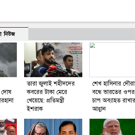
ো নিউজ
তারা জুলাই শহীদদের
শেখ হাসিনার দৌরাত্
 দোষ
কবরের টাকা মেরে
বন্ধে ভারতের ওপর
ারহানা
খেয়েছে: প্রতিমন্ত্রী
চাপ অব্যাহত রাখা
ইশরাক
আহ্বান