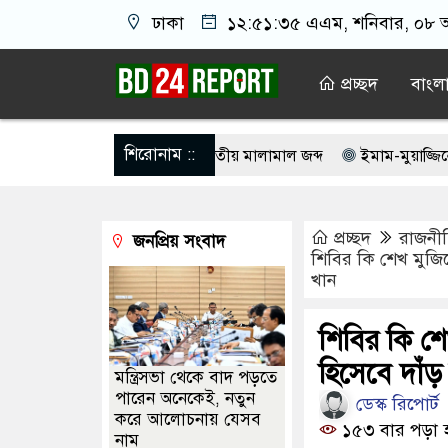
ঢাকা
১২:৫১:৩৫ এএম
, শনিবার, ০৮ অ
প্রচ্ছদ
বাংল
শিরোনাম ::
 দুটি ফাইটার মোরগসহ ভারতীয় মালামাল জব্দ
ইমাম-মুয়াজ্জিনের থেকে চা
রেন তাহলে আ.লীগের দোষ কী ছিল: রুমিন ফারহানা
যুক্তরাষ্ট্র সব শর্ত
প্রচ্ছদ
রাজনী
জনপ্রিয় সংবাদ
 রাত ৯টা থেকে সকাল ৬টা পর্যন্ত হর্ন নিষিদ্ধ
একসঙ্গে জেলের জালে উ
শিবির কি শেখ মুজি
খান
হলে প্রধানমন্ত্রী কঠোর ব্যবস্থা নিচ্ছেন: রুহুল কবির রিজভী
১/১১-তে তার
হীদদের কবরের টাকা মেরে খেয়েছে: প্রতিমন্ত্রী ইশরাক
শিবির কি শে
হিসেবে দাঁ
মন্ত্রিসভা থেকে বাদ পড়তে
পারেন অনেকেই, নতুন
ডেস্ক রিপোর্ট
করে আলোচনায় যেসব
১৫৩ বার পড়া 
নাম