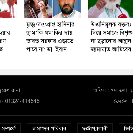
মৃত্যু/দণ্ড/প্রাপ্ত হাসিনার
উস্কানিমূলক বক্তব্য
িয়ার
হু’ম’কি-ধম’কির দায়
দিয়ে সমাজে বিশৃঙ্
ারণ
ভারত সরকার এড়াতে
না ছড়ানোর আহ্বান
ত
পারে না: ডা. ইরান
জামায়াত আমিরের
ুয়েল রানা
অফিস : ৫ম তলা, ১০
লঃ 01324-414545
ইমেইল :
সম্পর্কে
আমাদের পরিবার
ফটোগ্যালারী
ভিডি