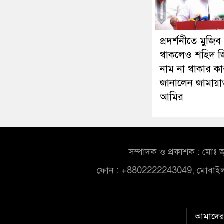
প্রদর্শনীতে মুজিব
থাকলেও শহিদ জ
নাম না থাকার ক
জানালেন জামায়া
আমির
সম্পাদক ও প্রকাশক : মোঃ জ
ফোন : +8802222243049, মোবাই
আমাদের 