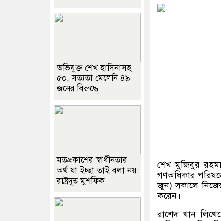
অভিযুক্ত শেখ হাসিনাসহ
৫০, সত্যতা মেলেনি ৪৯
জনের বিরুদ্ধে
মতপ্রকাশের স্বাধীনতার
শেখ মুজিবুর রহমান
অর্থ যা ইচ্ছা তাই বলা নয়:
গণঅধিকার পরিষদে
রাষ্ট্রদূত মুশফিক
জুন
)
সকালে নিজের
করেন।
রাশেদ খান লিখে