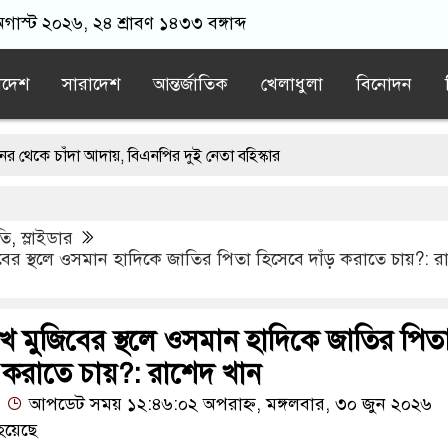
গাস্ট ২০২৬, ২৪ শ্রাবণ ১৪৩৩ বঙ্গাব্দ
াদেশ
সারাদেশ
আন্তর্জাতিক
খেলাধুলা
বিনোদন
ঁদা আদায়, বিএনপির দুই নেতা বহিস্কার
 মানলেই খুলবে হরমুজ প্রণালি: ইরান
মারা গেলেন লিওনেল মেসির বাবা
তি
,
স্লাইডার
ঠলো ৪৬ মণ ইলিশ, বিক্রি সাড়ে ৪৮ লাখ টাকায়
বের স্থলে ওসমান হাদিকে জাতির পিতা হিসেবে দাঁড় করাতে চায়?: র
েক রহমানকে আয়নাঘরে রাখা হয়েছিল: চিফ প্রসিকিউটর
খ মুজিবের স্থলে ওসমান হাদিকে জাতির পিত
ড় করাতে চায়?: রাশেদ খান
আপডেট সময় ১২:৪৬:০২ অপরাহ্ন, মঙ্গলবার, ৩০ জুন ২০২৬
হয়েছে