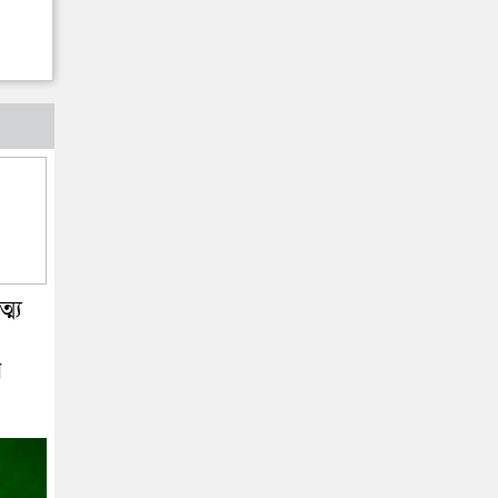
ম্য
র