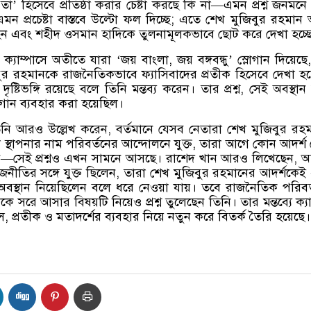
িতা
’
হিসেবে প্রতিষ্ঠা করার চেষ্টা করছে কি না
—
এমন প্রশ্ন জনমনে
মন প্রচেষ্টা বাস্তবে উল্টো ফল দিচ্ছে
;
এতে শেখ মুজিবুর রহমান
ঠছেন এবং শহীদ ওসমান হাদিকে তুলনামূলকভাবে ছোট করে দেখা হচ্ছ
,
ক্যাম্পাসে অতীতে যারা
‘
জয় বাংলা
,
জয় বঙ্গবন্ধু
’
স্লোগান দিয়েছে
ুর রহমানকে রাজনৈতিকভাবে ফ্যাসিবাদের প্রতীক হিসেবে দেখা হ
টিভঙ্গি রয়েছে বলে তিনি মন্তব্য করেন। তার প্রশ্ন
,
সেই অবস্থান
লোগান ব্যবহার করা হয়েছিল।
িনি আরও উল্লেখ করেন
,
বর্তমানে যেসব নেতারা শেখ মুজিবুর রহ
্থাপনার নাম পরিবর্তনের আন্দোলনে যুক্ত
,
তারা আগে কোন আদর্শ
ন
—
সেই প্রশ্নও এখন সামনে আসছে। রাশেদ খান আরও লিখেছেন
,
অ
জনীতির সঙ্গে যুক্ত ছিলেন
,
তারা শেখ মুজিবুর রহমানের আদর্শকেই
বস্থান নিয়েছিলেন বলে ধরে নেওয়া যায়। তবে রাজনৈতিক পরিবর
কে সরে আসার বিষয়টি নিয়েও প্রশ্ন তুলেছেন তিনি। তার মন্তব্যে ক্যা
স
,
প্রতীক ও মতাদর্শের ব্যবহার নিয়ে নতুন করে বিতর্ক তৈরি হয়েছে।