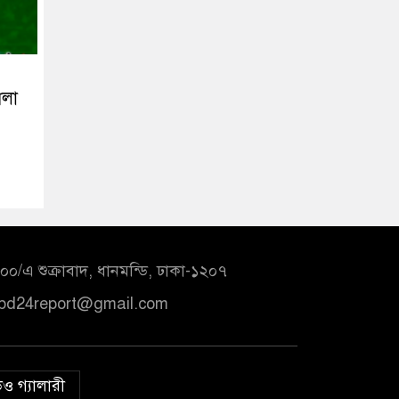
খলা
০/এ শুক্রাবাদ, ধানমন্ডি, ঢাকা-১২০৭
bd24report@gmail.com
ও গ্যালারী