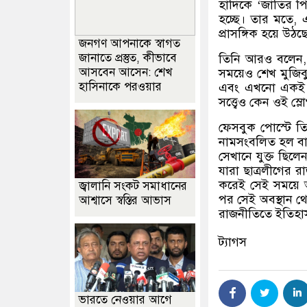
হাদিকে
‘
জাতির প
হচ্ছে। তার মতে
,
এ
প্রাসঙ্গিক হয়ে উ
জনগণ আপনাকে স্বাগত
জানাতে প্রস্তুত, কীভাবে
তিনি আরও বলেন
আসবেন আসেন: শেখ
সময়েও শেখ মুজিব
হাসিনাকে পরওয়ার
এবং এখনো একই দৃষ্
সত্ত্বেও কেন ওই স্
ফেসবুক পোস্টে ত
নামসংবলিত হল বা স
সেখানে যুক্ত ছিলে
যারা ছাত্রলীগের রা
করেই সেই সময়ে অ
জ্বালানি সংকট সমাধানের
পর সেই অবস্থান থে
আশ্বাসে স্বস্তির আভাস
রাজনীতিতে ইতিহা
ট্যাগস
ভারতে নেওয়ার আগে