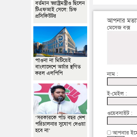
বর্তমান স্বরাষ্ট্রমন্ত্রীও ছিলেন
টিএফআই সেলে: চিফ
প্রসিকিউটর
আপনার মতা
মেসেজ বক্স
পাওনা না মিটিয়েই
বাংলাদেশে অর্ডার স্থগিত
করল এলপিপি
নাম :
ই-মেইল :
ওয়েবসাইট :
‘সরকারকে পাঁচ বছর দেশ
পরিচালনার সুযোগ দেওয়া
হবে না’
আপনার ইমেইল