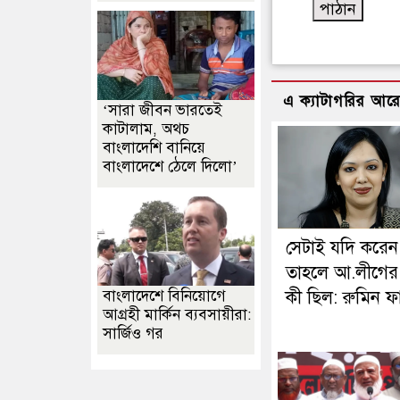
এ ক্যাটাগরির আর
‘সারা জীবন ভারতেই
কাটালাম, অথচ
বাংলাদেশি বানিয়ে
বাংলাদেশে ঠেলে দিলো’
সেটাই যদি করেন
তাহলে আ.লীগের
বাংলাদেশে বিনিয়োগে
কী ছিল: রুমিন ফ
আগ্রহী মার্কিন ব্যবসায়ীরা:
সার্জিও গর