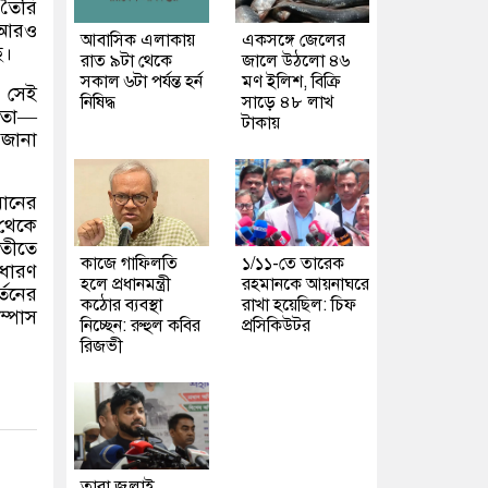
 তৈরি
 আরও
আবাসিক এলাকায়
একসঙ্গে জেলের
ে।
রাত ৯টা থেকে
জালে উঠলো ৪৬
সকাল ৬টা পর্যন্ত হর্ন
মণ ইলিশ, বিক্রি
,
সেই
নিষিদ্ধ
সাড়ে ৪৮ লাখ
তো
—
টাকায়
 জানা
মানের
 থেকে
তীতে
কাজে গাফিলতি
১/১১-তে তারেক
 ধারণ
হলে প্রধানমন্ত্রী
রহমানকে আয়নাঘরে
্তনের
কঠোর ব্যবস্থা
রাখা হয়েছিল: চিফ
ম্পাস
নিচ্ছেন: রুহুল কবির
প্রসিকিউটর
রিজভী
তারা জুলাই