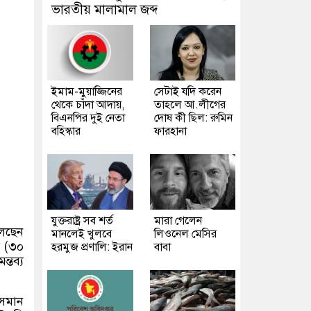
ভারতীয় মালামাল জব্দ
ইমাম-মুয়াজ্জিনের
সেটাই যদি করেন
থেকে চাঁদা আদায়,
তাহলে আ.লীগের
বিএনপির দুই নেতা
দোষ কী ছিল: রুমিন
বহিস্কার
ফারহানা
যুক্তরাষ্ট্র সব শর্ত
মারা গেলেন
লেছেন
মানলেই খুলবে
লিওনেল মেসির
র
(
৩০
হরমুজ প্রণালি: ইরান
বাবা
্তব্য
সমান