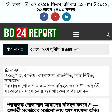
ঢাকা
০৫:৪৭:৫৯ পিএম
, রবিবার, ০৯ অগাস্ট ২০২৬,
২৫ শ্রাবণ ১৪৩৩ বঙ্গাব্দ
শিরোনাম ::
্রস্তাবের অভিযোগ, তোপের মুখে পুলিশি পাহারায় স্কুল
শিক্ষক
প্রচ্ছদ
যাতে শান্তিতে থাকতে পারে, সেটিই প্রধান লক্ষ্য :
এক্সক্লুসিভ
,
জাতীয়
,
বাংলাদেশ
,
রাজনীতি
,
লিড নিউজ
,
সারাদেশ
“নাবালক পোলাপান আমাদের নসিহত করবে?”—অন্তর্বর্তী
সরকারের সমালোচনায় ক্ষুব্ধ খায়রুল কবির খোকন
ামলায় জামিনে বেরিয়ে গৃহকর্ত্রীকে খুন, কে এই লাইলী
 সংযোগ বিচ্ছিন্নে বাধা, ‘ভাইরাল মিজান’ গ্রেপ্তার
“নাবালক পোলাপান আমাদের নসিহত করবে?”—
অন্তর্বর্তী সরকারের সমালোচনায় ক্ষুব্ধ খায়রুল কবির