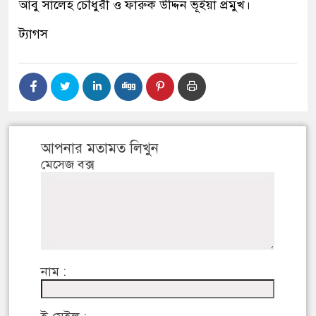
আবু সালেহ চৌধুরী ও ফারুক উদ্দিন ভূঁইয়া প্রমুখ।
ট্যাগস
আপনার মতামত লিখুন
মেসেজ বক্স
নাম :