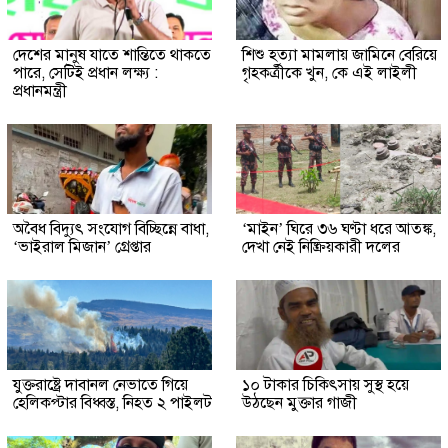
দেশের মানুষ যাতে শান্তিতে থাকতে
শিশু হত্যা মামলায় জামিনে বেরিয়ে
পারে, সেটিই প্রধান লক্ষ্য :
গৃহকর্ত্রীকে খুন, কে এই লাইলী
প্রধানমন্ত্রী
অবৈধ বিদ্যুৎ সংযোগ বিচ্ছিন্নে বাধা,
‘মাইন’ ঘিরে ৩৬ ঘণ্টা ধরে আতঙ্ক,
‘ভাইরাল মিজান’ গ্রেপ্তার
দেখা নেই নিষ্ক্রিয়কারী দলের
যুক্তরাষ্ট্রে দাবানল নেভাতে গিয়ে
১০ টাকার চিকিৎসায় সুস্থ হয়ে
হেলিকপ্টার বিধ্বস্ত, নিহত ২ পাইলট
উঠছেন মুক্তার গাজী