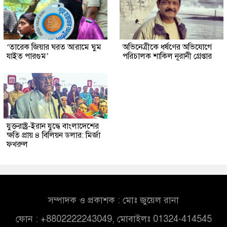
‘তারেক জিয়ার ঘরত আরামে ঘুম
অভিনেত্রীকে ধর্ষণের অভিযোগে
যাইত পারগুম’
পরিচালক শাকিল নূরানী গ্রেপ্তার
যুক্তরাষ্ট্র-ইরান যুদ্ধে বাংলাদেশের
ক্ষতি প্রায় ৪ বিলিয়ন ডলার: মির্জা
ফখরুল
সম্পাদক ও প্রকাশক : মোঃ জুয়েল রানা
ফোন : +8802222243049, মোবাইলঃ 01324-414545