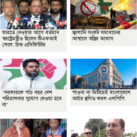
ভারতে নেওয়ার আগে বর্তমান
জ্বালানি সংকট সমাধানের
স্বরাষ্ট্রমন্ত্রীও ছিলেন টিএফআই
আশ্বাসে স্বস্তির আভাস
সেলে: চিফ প্রসিকিউটর
‘সরকারকে পাঁচ বছর দেশ
পাওনা না মিটিয়েই বাংলাদেশে
পরিচালনার সুযোগ দেওয়া হবে
অর্ডার স্থগিত করল এলপিপি
না’