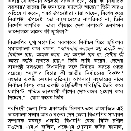
কথায় যে বর্তমান অন্তর্বর্তী সরকার চলে, তারা কী নির্বাচিত
সরকার? তাদের কি জনগণের ম্যান্ডেট আছে?” তিনি আরও
অভিযোগ করেন, “এই উপদেষ্টারা যারা আছেন, বিশেষ করে
নিরাপত্তা উপদেষ্টা তো বাংলাদেশের নাগরিকই না, তিনি
বিদেশি নাগরিক। তারা কীভাবে দেশ চালাবে? জনগণের
আন্দোলনে তাদের কী ভূমিকা?”
বিএনপির যুগ্ম মহাসচিব সরকারের নির্বাচন ঘিরে ভূমিকার
সমালোচনা করে বলেন,
“আপনারা বলছেন শুধু একটি দল
নির্বাচন চায়। আমরা বলব, শুধু আপনি চান না, সেটার কী
রহস্য জাতি জানতে চায়।”
তিনি দাবি করেন, দেশের
বামপন্থী দলগুলো বিএনপির সঙ্গে নির্বাচন করতে প্রস্তুত
রয়েছে। “সংস্কার বিচার কী জাতীয় নির্বাচনের বিকল্প?
সংস্কার একটি চলমান প্রক্রিয়া। আপনারা সংস্কারের নামে
নির্বাচন বিলম্ব করে একটি অস্থিতিশীল পরিস্থিতি তৈরি করে
ফ্যাসিস্ট, পতিত আওয়ামী লীগের দোসরদের সুযোগ করে
দিচ্ছেন,”—যোগ করেন তিনি।
নরসিংদী জেলা শিশু একাডেমি মিলনায়তনে আয়োজিত এই
আলোচনা সভায় আরও বক্তব্য দেন জেলা বিএনপির সাধারণ
সম্পাদক মনজুর এলাহী, বিএনপি নেতা বিজি রশীদ
নওশের, এম.এ জলিল, একেএম গোলাম কবির কামাল,