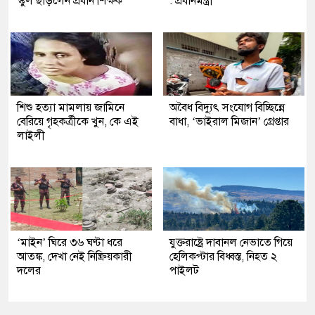
স্কুল ছাড়লেন প্রধান শিক্ষক
: প্রধানমন্ত্রী
শিশু হত্যা মামলায় জামিনে
অবৈধ বিদ্যুৎ সংযোগ বিচ্ছিন্নে
বেরিয়ে গৃহকর্ত্রীকে খুন, কে এই
বাধা, ‘ভাইরাল মিজান’ গ্রেপ্তার
লাইলী
‘মাইন’ ঘিরে ৩৬ ঘণ্টা ধরে
যুক্তরাষ্ট্রে দাবানল নেভাতে গিয়ে
আতঙ্ক, দেখা নেই নিষ্ক্রিয়কারী
হেলিকপ্টার বিধ্বস্ত, নিহত ২
দলের
পাইলট