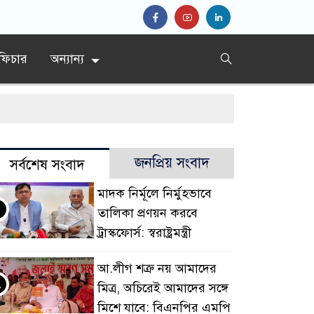
ফিচার
অন্যান্য
র নির্দেশ’
জনপ্রিয় সংবাদ
সর্বশেষ সংবাদ
রাশেদ প্রধান
মাদক নির্মূলে নির্মুহভাবে
তালিকা প্রণয়ন করবে
ট্রাস্কফোর্স: স্বরাষ্ট্রমন্ত্রী
আ.লীগ শত্রু নয় আমাদের
২
মিত্র, অচিরেই আমাদের সঙ্গে
মিশে যাবে: বিএনপির এমপি