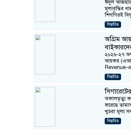
ঈদুল আজহার 
মূল্যবৃদ্ধির
শিগগিরই বিদ্
বিস্তারিত
অগ্রিম আয়
বাইকারদে
২০২৬-২৭ অর্
আয়কর (এআইট
Revenue-এর 
বিস্তারিত
সিগারেটের 
অকালমৃত্যু ক
করেছে তামাকব
খুচরা মূল্য সর
বিস্তারিত