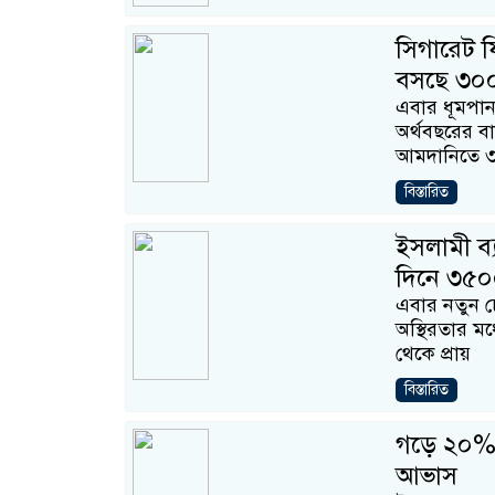
সিগারেট ফ
বসছে ৩০০
এবার ধূমপান 
অর্থবছরের ব
আমদানিতে 
বিস্তারিত
ইসলামী ব্
দিনে ৩৫০
এবার নতুন চ
অস্থিরতার মধ
থেকে প্রায়
বিস্তারিত
গড়ে ২০% মূ
আভাস