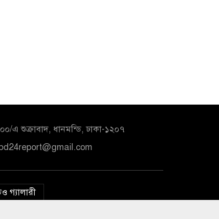
০/এ শুক্রাবাদ, ধানমন্ডি, ঢাকা-১২০৭
bd24report@gmail.com
ও গ্যালারী