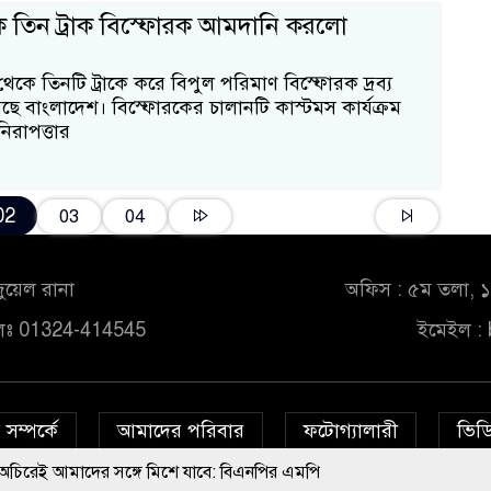
ে তিন ট্রাক বিস্ফোরক আমদানি করলো
কে তিনটি ট্রাকে করে বিপুল পরিমাণ বিস্ফোরক দ্রব্য
ে বাংলাদেশ। বিস্ফোরকের চালানটি কাস্টমস কার্যক্রম
িরাপত্তার
02
03
04
ুয়েল রানা
অফিস : ৫ম তলা, ১০
লঃ 01324-414545
ইমেইল :
সম্পর্কে
আমাদের পরিবার
ফটোগ্যালারী
ভিডি
 আমাদের সঙ্গে মিশে যাবে: বিএনপির এমপি