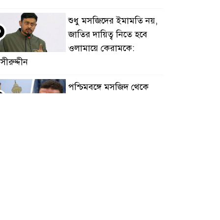
শুধু মসজিদের ইমামতি নয়,
৩
জাতির দায়িত্ব নিতে হবে
ওলামায়ে কেরামকে:
সীরুদ্দীন
পশ্চিমবঙ্গে মসজিদ থেকে
৪
খুলে ফেলা হচ্ছে মাইক,
শুভেন্দু বলছেন- ‘আদালতের
র্দেশ’
দেশের স্বার্থে সবাইকে
৫
ঐক্যবদ্ধ থাকার আহ্বান
পানিসম্পদমন্ত্রীর
৮ দফা দাবিতে মেহেরপুরে
৬
জামায়াতের স্মারকলিপি