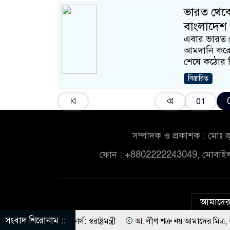
ভারত থেক
বাংলাদেশ
এবার ভারত থে
আমদানি করেছ
শেষে কঠোর ন
বিস্তারিত
01
সম্পাদক ও প্রকাশক : মোঃ জ
ফোন : +8802222243049, মোবাই
আমাদের 
সংবাদ শিরোনাম ::
রবে ট্রাস্কফোর্স: স্বরাষ্ট্রমন্ত্রী
আ.লীগ শত্রু নয় আমাদের মিত্র, অচিরেই