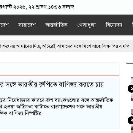
 অগাস্ট ২০২৬, ২২ শ্রাবণ ১৪৩৩ বঙ্গাব্দ
াদেশ
সারাদেশ
আন্তর্জাতিক
খেলাধুলা
বিনোদন
য় আমাদের মিত্র, অচিরেই আমাদের সঙ্গে মিশে যাবে: বিএনপির এমপি
পশ্চিমবঙ্গে মসজিদ থেকে খুলে ফেলা হচ্ছে মাইক, শুভেন্দু বলছেন- ‘আদালতে
পুরে জামায়াতের স্মারকলিপি
এবার বিএনপিকে ব্যবহার করতে চায় ভারত: 
র সঙ্গে ভারতীয় রুপিতে বাণিজ্য করতে চায়
‘জঙ্গিবাদের ন্যারেটিভ’ পুরনো রাজনীতি : পররাষ্ট্র প্রতিমন্ত্রী
১
্ট্রের নিষেধাজ্ঞার কারণে রুশ ব্যাংকগুলোর সঙ্গে আন্তর্জাতিক
ি হওয়া জটিলতা কাটাতে বাংলাদেশের সঙ্গে ভারতীয়
্ষিক বাণিজ্য নিষ্পত্তির