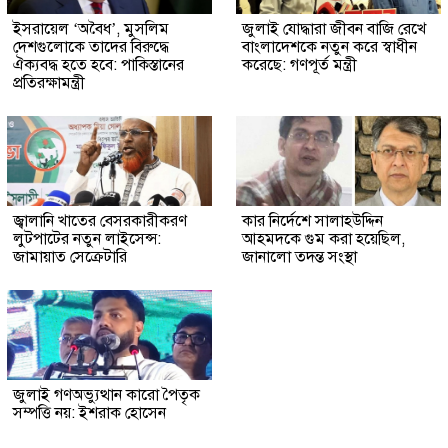
ইসরায়েল ‘অবৈধ’, মুসলিম
জুলাই যোদ্ধারা জীবন বাজি রেখে
দেশগুলোকে তাদের বিরুদ্ধে
বাংলাদেশকে নতুন করে স্বাধীন
ঐক্যবদ্ধ হতে হবে: পাকিস্তানের
করেছে: গণপূর্ত মন্ত্রী
প্রতিরক্ষামন্ত্রী
জ্বালানি খাতের বেসরকারীকরণ
কার নির্দেশে সালাহউদ্দিন
লুটপাটের নতুন লাইসেন্স:
আহমদকে গুম করা হয়েছিল,
জামায়াত সেক্রেটারি
জানালো তদন্ত সংস্থা
জুলাই গণঅভ্যুত্থান কারো পৈতৃক
সম্পত্তি নয়: ইশরাক হোসেন