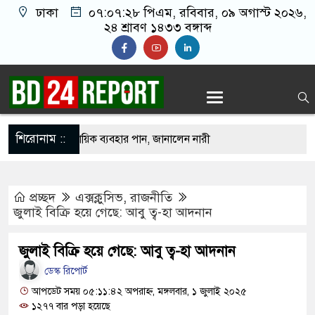
ঢাকা
০৭:০৭:২৯ পিএম
, রবিবার, ০৯ অগাস্ট ২০২৬,
২৪ শ্রাবণ ১৪৩৩ বঙ্গাব্দ
শিরোনাম ::
কভারেজে অমায়িক ব্যবহার পান, জানালেন নারী
প্রচ্ছদ
এক্সক্লুসিভ
,
রাজনীতি
মাতলামি, বিএনপি নেতা গ্রেপ্তার
জুলাই বিক্রি হয়ে গেছে: আবু ত্ব-হা আদনান
 ওপর মার শুরু হয়েছে কেবল, আসল মার তো শুরুই
জুলাই বিক্রি হয়ে গেছে: আবু ত্ব-হা আদনান
ডেস্ক রিপোর্ট
মানো ২ লাখ টাকা খেলো ইঁদুর-উইপোকা, নিঃস্ব কৃষক
আপডেট সময় ০৫:১১:৪২ অপরাহ্ন, মঙ্গলবার, ১ জুলাই ২০২৫
১২৭৭ বার পড়া হয়েছে