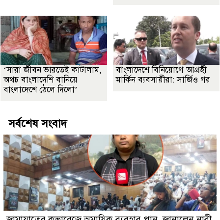
‘সারা জীবন ভারতেই কাটালাম,
বাংলাদেশে বিনিয়োগে আগ্রহী
অথচ বাংলাদেশি বানিয়ে
মার্কিন ব্যবসায়ীরা: সার্জিও গর
বাংলাদেশে ঠেলে দিলো’
সর্বশেষ সংবাদ
জামায়াতের কভারেজে অমায়িক ব্যবহার পান, জানালেন নারী