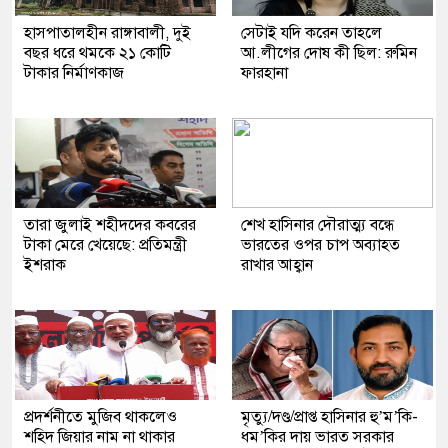
হাসপাতালহীন রাঙ্গাবালী, দুই
সেটাই যদি করেন তাহলে
বছর ধরে থমকে ২১ কোটি
আ.লীগের দোষ কী ছিল: রুমিন
টাকার নির্মাণকাজ
ফারহানা
তারা জুলাই শহীদদের কবরের
শেখ হাসিনার দৌরাত্ম্য বন্ধে
টাকা মেরে খেয়েছে: প্রতিমন্ত্রী
ভারতের ওপর চাপ অব্যাহত
ইশরাক
রাখার আহ্বান
প্রদর্শনীতে মুজিব থাকলেও
মৃত্যু/দণ্ড/প্রাপ্ত হাসিনার হু’ম’কি-
শহিদ জিয়ার নাম না থাকার
ধম’কির দায় ভারত সরকার