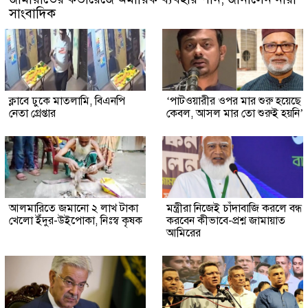
সাংবাদিক
ক্লাবে ঢুকে মাতলামি, বিএনপি
‘পাটওয়ারীর ওপর মার শুরু হয়েছে
নেতা গ্রেপ্তার
কেবল, আসল মার তো শুরুই হয়নি’
আলমারিতে জমানো ২ লাখ টাকা
মন্ত্রীরা নিজেই চাঁদাবাজি করলে বন্ধ
খেলো ইঁদুর-উইপোকা, নিঃস্ব কৃষক
করবেন কীভাবে-প্রশ্ন জামায়াত
আমিরের