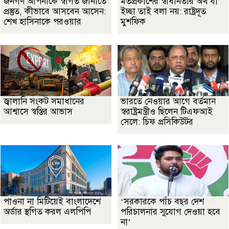
জনগণ আপনাকে স্বাগত জানাতে
মতপ্রকাশের স্বাধীনতার অর্থ যা
প্রস্তুত, কীভাবে আসবেন আসেন:
ইচ্ছা তাই বলা নয়: রাষ্ট্রদূত
শেখ হাসিনাকে পরওয়ার
মুশফিক
জ্বালানি সংকট সমাধানের
ভারতে নেওয়ার আগে বর্তমান
আশ্বাসে স্বস্তির আভাস
স্বরাষ্ট্রমন্ত্রীও ছিলেন টিএফআই
সেলে: চিফ প্রসিকিউটর
পাওনা না মিটিয়েই বাংলাদেশে
‘সরকারকে পাঁচ বছর দেশ
অর্ডার স্থগিত করল এলপিপি
পরিচালনার সুযোগ দেওয়া হবে
না’