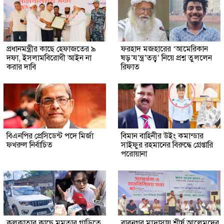
প্রধানমন্ত্রীর কাছে হেফাজতের ৯
ফরহাদ মজহারের ‘আমেরিকান
দফা, ইসলামবিরোধী আইন না
ষড়’য’ন্ত্র’তত্ত্ব’ নিয়ে প্রশ্ন তুললেন
করার দাবি
রিফাত
বিএনপির প্রেসিডেন্ট পদে মির্জা
বিমান বাহিনীর উইং কমান্ডার
ফখরুল নির্বাচিত
সাইফুর রহমানের বিরুদ্ধে গ্রেপ্তারি
পরোয়ানা
কলকাতার কাছে মমতার গাড়িতে
বাবুনগর মাদ্রাসায় শীর্ষ আলেমদের