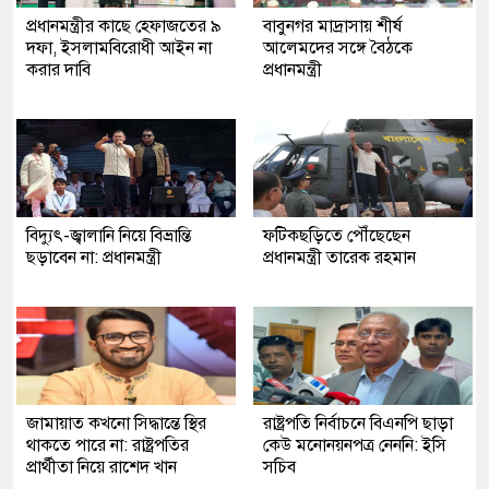
প্রধানমন্ত্রীর কাছে হেফাজতের ৯
বাবুনগর মাদ্রাসায় শীর্ষ
দফা, ইসলামবিরোধী আইন না
আলেমদের সঙ্গে বৈঠকে
করার দাবি
প্রধানমন্ত্রী
বিদ্যুৎ-জ্বালানি নিয়ে বিভ্রান্তি
ফটিকছড়িতে পৌঁছেছেন
ছড়াবেন না: প্রধানমন্ত্রী
প্রধানমন্ত্রী তারেক রহমান
জামায়াত কখনো সিদ্ধান্তে স্থির
রাষ্ট্রপতি নির্বাচনে বিএনপি ছাড়া
থাকতে পারে না: রাষ্ট্রপতির
কেউ মনোনয়নপত্র নেননি: ইসি
প্রার্থীতা নিয়ে রাশেদ খান
সচিব