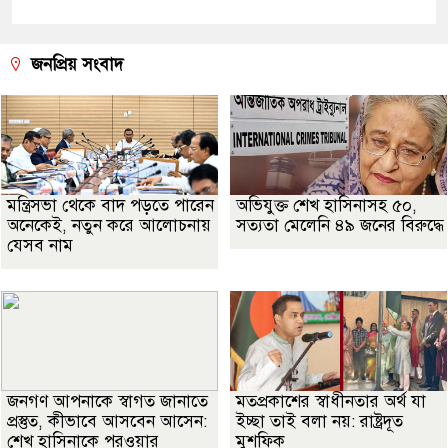
জনপ্রিয় সংবাদ
মন্ত্রিসভা থেকে বাদ পড়তে পারেন
অভিযুক্ত শেখ হাসিনাসহ ৫০,
অনেকেই, নতুন করে আলোচনায়
সত্যতা মেলেনি ৪৯ জনের বিরুদ্ধে
যেসব নাম
জনগণ আপনাকে স্বাগত জানাতে
মতপ্রকাশের স্বাধীনতার অর্থ যা
প্রস্তুত, কীভাবে আসবেন আসেন:
ইচ্ছা তাই বলা নয়: রাষ্ট্রদূত
শেখ হাসিনাকে পরওয়ার
মুশফিক