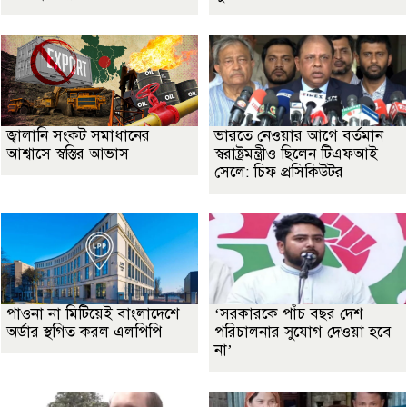
জ্বালানি সংকট সমাধানের
ভারতে নেওয়ার আগে বর্তমান
আশ্বাসে স্বস্তির আভাস
স্বরাষ্ট্রমন্ত্রীও ছিলেন টিএফআই
সেলে: চিফ প্রসিকিউটর
পাওনা না মিটিয়েই বাংলাদেশে
‘সরকারকে পাঁচ বছর দেশ
অর্ডার স্থগিত করল এলপিপি
পরিচালনার সুযোগ দেওয়া হবে
না’