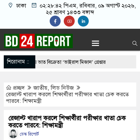
ঢাকা
০২:২৮:৪৩ পিএম
, রবিবার, ০৯ অগাস্ট ২০২৬,
২৫ শ্রাবণ ১৪৩৩ বঙ্গাব্দ
শিরোনাম ::
ুর মাংস দিয়ে ভাত বিক্রেতা ‘ভাইরাল মিজান’ গ্রেপ্তার
রীর কাছে হেফাজতের ৯ দফা, ইসলামবিরোধী আইন না করার
প্রচ্ছদ
জাতীয়
,
লিড নিউজ
রেজাল্ট খারাপ করলে শিক্ষার্থীরা পরীক্ষার খাতা চেক করতে
পারবে: শিক্ষামন্ত্রী
র ‘আমেরিকান ষড়’য’ন্ত্র’তত্ত্ব’ নিয়ে প্রশ্ন তুললেন
রেজাল্ট খারাপ করলে শিক্ষার্থীরা পরীক্ষার খাতা চেক
করতে পারবে: শিক্ষামন্ত্রী
সিডেন্ট পদে মির্জা ফখরুল নির্বাচিত
ডেস্ক রিপোর্ট