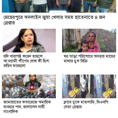
মেহেরপুরে অনলাইন জুয়া খেলার সময় হাতেনাতে ৪ জন
গ্রেপ্তার
যদি খারাপই করেন তাহলে
ঘর ভাড়া পরিশোধে অসহায় মায়ের
আওয়ামী লীগের দোষ কী ছিল:
মাথার চুল বিক্রি
রুমিন ফারহানা
জামায়াতের কভারেজে অমায়িক
ক্লাবে ঢুকে মাতলামি, বিএনপি
ব্যবহার পান, জানালেন নারী
নেতা গ্রেপ্তার
সাংবাদিক