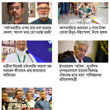
‘পাটওয়ারীর ওপর মার শুরু হয়েছে
আলমারিতে জমানো ২ লাখ টাকা
কেবল, আসল মার তো শুরুই হয়নি’
খেলো ইঁদুর-উইপোকা, নিঃস্ব কৃষক
মন্ত্রীরা নিজেই চাঁদাবাজি করলে বন্ধ
ইসরায়েল ‘অবৈধ’, মুসলিম
করবেন কীভাবে-প্রশ্ন জামায়াত
দেশগুলোকে তাদের বিরুদ্ধে
আমিরের
ঐক্যবদ্ধ হতে হবে: পাকিস্তানের
প্রতিরক্ষামন্ত্রী