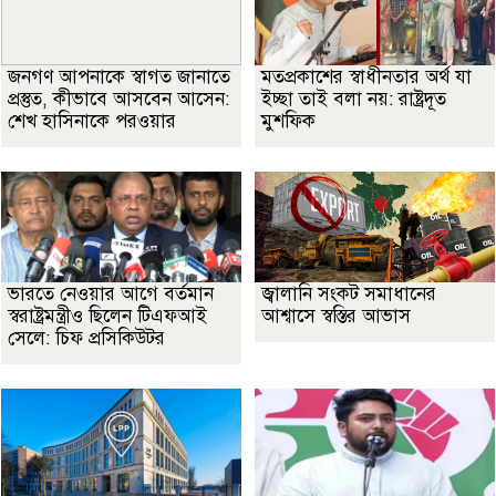
জনগণ আপনাকে স্বাগত জানাতে
মতপ্রকাশের স্বাধীনতার অর্থ যা
প্রস্তুত, কীভাবে আসবেন আসেন:
ইচ্ছা তাই বলা নয়: রাষ্ট্রদূত
শেখ হাসিনাকে পরওয়ার
মুশফিক
ভারতে নেওয়ার আগে বর্তমান
জ্বালানি সংকট সমাধানের
স্বরাষ্ট্রমন্ত্রীও ছিলেন টিএফআই
আশ্বাসে স্বস্তির আভাস
সেলে: চিফ প্রসিকিউটর