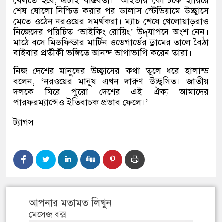
খেলতে হবে
,
এটাই বাস্তবতা।
’
আইভরি কোস্টকে হারিয়ে
শেষ ষোলো নিশ্চিত করার পর ডালাস স্টেডিয়ামে উচ্ছ্বাসে
মেতে ওঠেন নরওয়ের সমর্থকরা। ম্যাচ শেষে খেলোয়াড়রাও
নিজেদের পরিচিত
‘
ভাইকিং রোয়িং
’
উদ্‌যাপনে অংশ নেন।
মাঠে বসে মিডফিল্ডার মার্টিন ওডেগার্ডের ড্রামের তালে বৈঠা
বাইবার প্রতীকী ভঙ্গিতে আনন্দ ভাগাভাগি করেন তারা।
নিজ দেশের মানুষের উচ্ছ্বাসের কথা তুলে ধরে হালান্ড
বলেন
, ‘
নরওয়ের মানুষ এখন দারুণ উচ্ছ্বসিত। জাতীয়
দলকে ঘিরে পুরো দেশের এই ঐক্য আমাদের
পারফরম্যান্সেও ইতিবাচক প্রভাব ফেলে।
’
ট্যাগস
আপনার মতামত লিখুন
মেসেজ বক্স