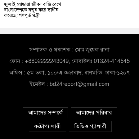
জুলাই যোদ্ধারা জীবন বাজি রেখে
বাংলাদেশকে নতুন করে স্বাধীন
করেছে: গণপূর্ত মন্ত্রী
সম্পাদক ও প্রকাশক : মোঃ জুয়েল রানা
ফোন : +8802222243049, মোবাইলঃ 01324-414545
অফিস : ৫ম তলা, ১০০/এ শুক্রাবাদ, ধানমন্ডি, ঢাকা-১২০৭
ইমেইল :
bd24report@gmail.com
আমাদের সম্পর্কে
আমাদের পরিবার
ফটোগ্যালারী
ভিডিও গ্যালারী