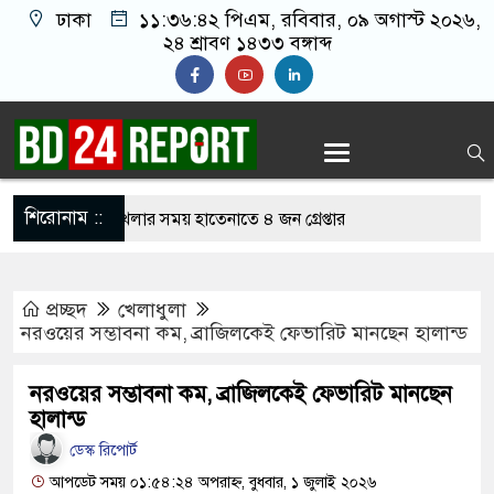
ঢাকা
১১:৩৬:৪৩ পিএম
, রবিবার, ০৯ অগাস্ট
২০২৬, ২৪ শ্রাবণ ১৪৩৩ বঙ্গাব্দ
শিরোনাম ::
নলাইন জুয়া খেলার সময় হাতেনাতে ৪ জন গ্রেপ্তার
 করেন তাহলে আওয়ামী লীগের দোষ কী ছিল: রুমিন
প্রচ্ছদ
খেলাধুলা
নরওয়ের সম্ভাবনা কম, ব্রাজিলকেই ফেভারিট মানছেন হালান্ড
িশোধে অসহায় মায়ের মাথার চুল বিক্রি
নরওয়ের সম্ভাবনা কম, ব্রাজিলকেই ফেভারিট মানছেন
কভারেজে অমায়িক ব্যবহার পান, জানালেন নারী
হালান্ড
ডেস্ক রিপোর্ট
আপডেট সময় ০১:৫৪:২৪ অপরাহ্ন, বুধবার, ১ জুলাই ২০২৬