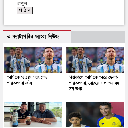
রাখুন
এ ক্যাটাগরির আরো নিউজ
মেসিকে ‘হত্যার’ ভয়ংকর
বিশ্বকাপে মেসিকে মেরে ফেলার
পরিকল্পনা ফাঁস
পরিকল্পনা, বেরিয়ে এল ভয়াবহ
সব তথ্য