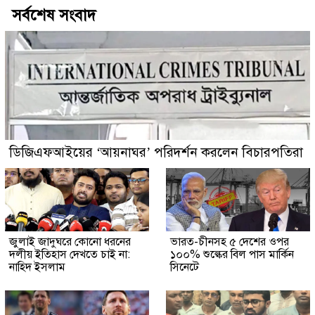
সর্বশেষ সংবাদ
ডিজিএফআইয়ের ‘আয়নাঘর’ পরিদর্শন করলেন বিচারপতিরা
জুলাই জাদুঘরে কোনো ধরনের
ভারত-চীনসহ ৫ দেশের ওপর
দলীয় ইতিহাস দেখতে চাই না:
১০০% শুল্কের বিল পাস মার্কিন
নাহিদ ইসলাম
সিনেটে