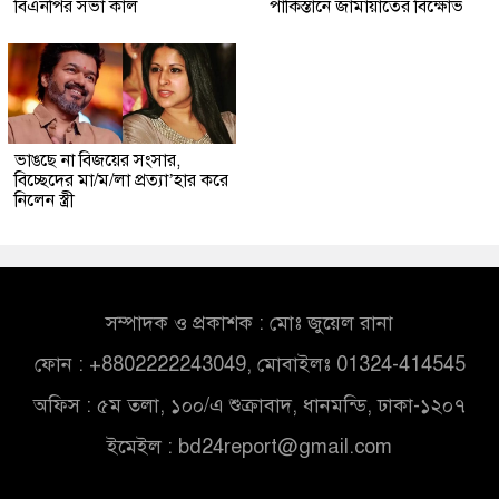
বিএনপির সভা কাল
পাকিস্তানে জামায়াতের বিক্ষোভ
ভাঙছে না বিজয়ের সংসার,
বিচ্ছেদের মা/ম/লা প্রত্যা’হার করে
নিলেন স্ত্রী
সম্পাদক ও প্রকাশক : মোঃ জুয়েল রানা
ফোন : +8802222243049, মোবাইলঃ 01324-414545
অফিস : ৫ম তলা, ১০০/এ শুক্রাবাদ, ধানমন্ডি, ঢাকা-১২০৭
ইমেইল :
bd24report@gmail.com