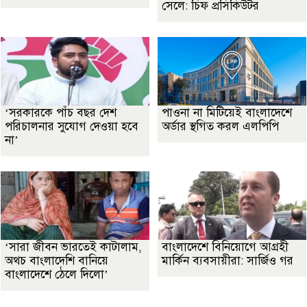
সেলে: চিফ প্রসিকিউটর
‘সরকারকে পাঁচ বছর দেশ
পাওনা না মিটিয়েই বাংলাদেশে
পরিচালনার সুযোগ দেওয়া হবে
অর্ডার স্থগিত করল এলপিপি
না’
‘সারা জীবন ভারতেই কাটালাম,
বাংলাদেশে বিনিয়োগে আগ্রহী
অথচ বাংলাদেশি বানিয়ে
মার্কিন ব্যবসায়ীরা: সার্জিও গর
বাংলাদেশে ঠেলে দিলো’