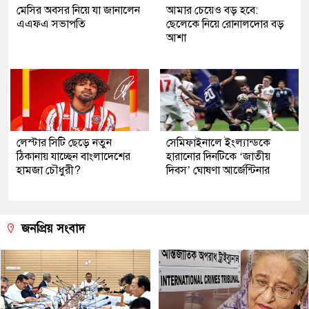
মেসির অবসর নিয়ে যা জানালেন
আমার চেয়েও বড় হবে:
এএফএ সভাপতি
ছেলেকে নিয়ে রোনালদোর বড়
আশা
লেস্টার সিটি ছেড়ে নতুন
সেমিফাইনালে ইংল্যান্ডকে
ঠিকানায় যাচ্ছেন বাংলাদেশের
হারানোর দিনটিকে ‘জাতীয়
হামজা চৌধুরী?
দিবস’ ঘোষণা আর্জেন্টিনার
জনপ্রিয় সংবাদ