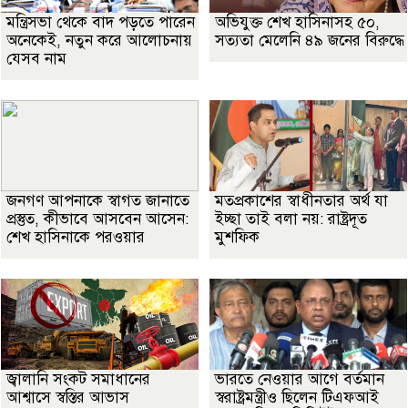
মন্ত্রিসভা থেকে বাদ পড়তে পারেন
অভিযুক্ত শেখ হাসিনাসহ ৫০,
অনেকেই, নতুন করে আলোচনায়
সত্যতা মেলেনি ৪৯ জনের বিরুদ্ধে
যেসব নাম
জনগণ আপনাকে স্বাগত জানাতে
মতপ্রকাশের স্বাধীনতার অর্থ যা
প্রস্তুত, কীভাবে আসবেন আসেন:
ইচ্ছা তাই বলা নয়: রাষ্ট্রদূত
শেখ হাসিনাকে পরওয়ার
মুশফিক
জ্বালানি সংকট সমাধানের
ভারতে নেওয়ার আগে বর্তমান
আশ্বাসে স্বস্তির আভাস
স্বরাষ্ট্রমন্ত্রীও ছিলেন টিএফআই