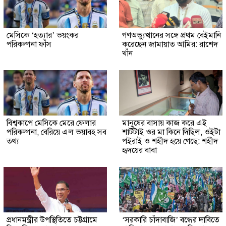
মেসিকে ‘হত্যার’ ভয়ংকর
গণঅভ্যুত্থানের সঙ্গে প্রথম বেইমানি
পরিকল্পনা ফাঁস
করেছেন জামায়াত আমির: রাশেদ
খাঁন
বিশ্বকাপে মেসিকে মেরে ফেলার
মানুষের বাসায় কাজ করে এই
পরিকল্পনা, বেরিয়ে এল ভয়াবহ সব
শার্টটাই ওর মা কিনে দিছিল, ওইটা
তথ্য
পইরাই ও শহীদ হয়ে গেছে: শহীদ
হৃদয়ের বাবা
প্রধানমন্ত্রীর উপস্থিতিতে চট্টগ্রামে
‘সরকারি চাঁদাবাজি’ বন্ধের দাবিতে