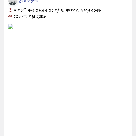
ডেস্ক রিপোর্ট
রোধী দল হাসিনার ভাষায় কথা বলছে: মির্জা ফখরুল
আপডেট সময় ০৯:৫২:৩১ পূর্বাহ্ন, মঙ্গলবার, ২ জুন ২০২৬
রাসায় প্রধানমন্ত্রী
১৩৮ বার পড়া হয়েছে
 পর অভিনয় ছেড়ে দিয়েছেন হাসান মাসুদ
ভিল সার্জনকে বদলি , দুই ঘণ্টায় সিদ্ধান্ত প্রত্যাহার
পৌঁছেছেন প্রধানমন্ত্রী তারেক রহমান