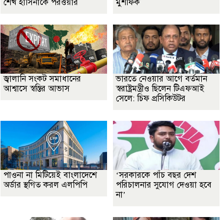
শেখ হাসিনাকে পরওয়ার
মুশফিক
জ্বালানি সংকট সমাধানের
ভারতে নেওয়ার আগে বর্তমান
আশ্বাসে স্বস্তির আভাস
স্বরাষ্ট্রমন্ত্রীও ছিলেন টিএফআই
সেলে: চিফ প্রসিকিউটর
পাওনা না মিটিয়েই বাংলাদেশে
‘সরকারকে পাঁচ বছর দেশ
অর্ডার স্থগিত করল এলপিপি
পরিচালনার সুযোগ দেওয়া হবে
না’