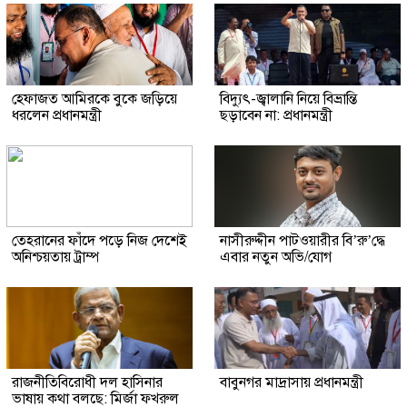
হেফাজত আমিরকে বুকে জড়িয়ে
বিদ্যুৎ-জ্বালানি নিয়ে বিভ্রান্তি
ধরলেন প্রধানমন্ত্রী
ছড়াবেন না: প্রধানমন্ত্রী
তেহরানের ফাঁদে পড়ে নিজ দেশেই
নাসীরুদ্দীন পাটওয়ারীর বি’রু’দ্ধে
অনিশ্চয়তায় ট্রাম্প
এবার নতুন অভি/যোগ
রাজনীতিবিরোধী দল হাসিনার
বাবুনগর মাদ্রাসায় প্রধানমন্ত্রী
ভাষায় কথা বলছে: মির্জা ফখরুল