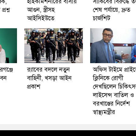
ঠক,
হাইকমিশনারের বাসায়
সাকিবের বিরুদ্ধে তদ
্রশ্ন
আগুন, স্ত্রীসহ
শেষ পর্যায়ে, দ্রুত
আইসিইউতে
চার্জশিট
গঞ্জে
র‍্যাবের বদলে নতুন
অফিস টাইমে প্রাই
বেন
বাহিনী, খসড়া আইন
ক্লিনিকে রোগী
প্রকাশ
দেখছিলেন চিকিৎস
লাইসেন্স বাতিল ও
বরখাস্তের নির্দেশ
স্বাস্থ্যমন্ত্রীর