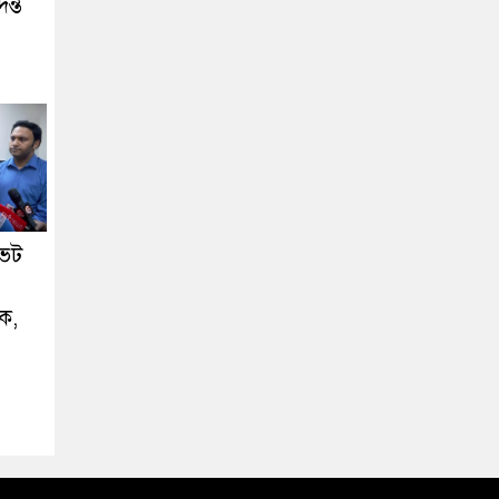
ন্ত
ভেট
ক,