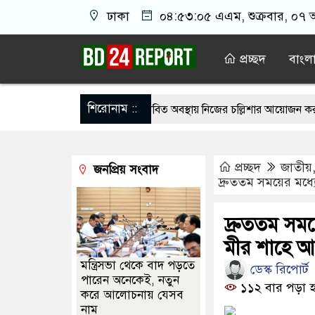
ঢাকা
০৪:৫৩:০৫ এএম
, শুক্রবার, ০৭ 
প্রচ্ছদ
বাংল
শিরোনাম ::
 সন্তানেরা না করে, তাই জীবিত অবস্থায় নিজের চল্লিশার আয়োজন করলেন বৃদ্ধ
দেখিয়ে স্কুল শিক্ষার্থীদের মিছিলে নিলেন যুবলীগ নেতা
মসজিদের ইমামকে 
প্রচ্ছদ
জাতীয়
জনপ্রিয় সংবাদ
 শিগগির’ শেষ হতে পারে: ট্রাম্প
কর্মীর স্ত্রীর সঙ্গে সম্পর্ক, দল থেকে বহিষ্
দ্রুততম সময়ের মধ্যে
ইয়েমেন সরকারের সেনার ওপর হুতির ক্ষেপণাস্ত্র হামলা, নিহত বেড়ে ৫৮
স
দ্রুততম সময়ে
ান হাইকমিশনারের বাসায় আগুন, স্ত্রীসহ আইসিইউতে
মীর শাহে 
মন্ত্রিসভা থেকে বাদ পড়তে
ডেস্ক রিপোর্ট
পারেন অনেকেই, নতুন
১১২ বার পড়া হ
করে আলোচনায় যেসব
নাম