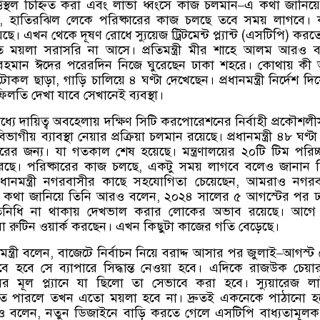
তিস্থল চিহ্নিত করা এবং লাভা ধ্বংসে কাজ চলমান
–
এ কথা জানিয়ে
,
হাতিরঝিল লেকে পরিষ্কারের কাজ চলছে তবে সময় লাগবে। 
ে। এখন থেকে দূষণ রোধে স্যুয়েজ ট্রিটমেন্ট প্ল্যান্ট
(
এসটিপি
)
করতে
ে ময়লা সরাসরি না আসে। প্রতিমন্ত্রী মীর শাহে আলম আরও 
রেক রহমান ঈদের পরেরদিন নিজে ঘুরেছেন ঢাকা শহরে। কোথায় কী অ
রটোকল ছাড়া
,
গাড়ি চালিয়ে ৪ ঘণ্টা দেখেছেন। প্রধানমন্ত্রী নির্দেশ দ
লতি দেখা যাবে সেখানেই ব্যবস্থা।
্যে দায়িত্ব অবহেলায় দক্ষিণ সিটি করপোরেশনের নির্বাহী প্রকৌশল
 বিভাগীয় ব্যাবস্থা নেয়ার প্রক্রিয়া চলমান রয়েছে। প্রধানমন্ত্রী ৪৮ ঘণ্
ারের জন্য। যা গতকাল শেষ হয়েছে। মন্ত্রণালয়ের ২০টি টিম পরিচ্ছ
ছে। পরিষ্কারের কাজ চলছে
,
একটু সময় লাগবে বলেও জানান ত
প্রধানমন্ত্রী নগরবাসীর কাছে সহযোগিতা চেয়েছেন
,
আমরাও নগরব
 কথা জানিয়ে তিনি আরও বলেন
,
২০২৪ সালের ৫ আগস্টের পর ঢ
রতিনিধি না থাকায় দেখভাল করার লোকের অভাব রয়েছে। আগে 
রা রুটিন ওয়ার্ক করছেন। এখন কিছুটা কাজের গতি বেড়েছে।
ন্ত্রী বলেন
,
বাজেটে নির্বাচন নিয়ে বরাদ্দ আসার পর জুলাই
–
আগস্ট 
ে হবে সে ব্যাপারে সিদ্ধান্ত নেওয়া হবে। এদিকে রাজউক চেয়ার
ের মূল প্ল্যানে যা ছিলো তা সেভাবে করা হবে। স্যুয়ারেজ ল
িতে পারলে তখন এতো ময়লা হবে না। দ্রুতই একনেকে পাঠানো 
রও বলেন
,
নতুন ডিজাইনে বাড়ি করতে গেলে এসটিপি বাধ্যতামূল