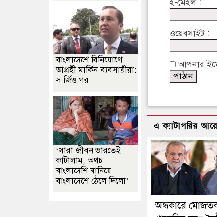
ই-মেইল :
ওয়েবসাইট :
বাংলাদেশে বিনিয়োগে
আপনার ইমেইল
আগ্রহী মার্কিন ব্যবসায়ীরা:
সার্জিও গর
এ ক্যাটাগরির আর
‘সারা জীবন ভারতেই
কাটালাম, অথচ
বাংলাদেশি বানিয়ে
বাংলাদেশে ঠেলে দিলো’
অন্ধকারে মোজতব