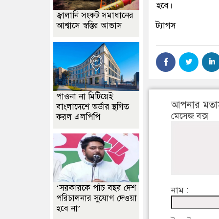
হবে।
জ্বালানি সংকট সমাধানের
ট্যাগস
আশ্বাসে স্বস্তির আভাস
পাওনা না মিটিয়েই
আপনার মতা
বাংলাদেশে অর্ডার স্থগিত
মেসেজ বক্স
করল এলপিপি
‘সরকারকে পাঁচ বছর দেশ
নাম :
পরিচালনার সুযোগ দেওয়া
হবে না’