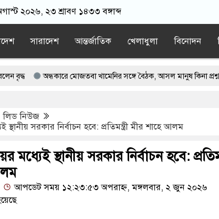
অগাস্ট ২০২৬, ২৩ শ্রাবণ ১৪৩৩ বঙ্গাব্দ
াদেশ
সারাদেশ
আন্তর্জাতিক
খেলাধুলা
বিনোদন
অন্ধকারে মোজতবা খামেনির সঙ্গে বৈঠক, আসল মানুষ কিনা প্রশ্ন পেজেশকিয়
ওমরাহ উপহার, আবেগে ভাসল বিদায়ের মুহূর্ত
,
লিড নিউজ
কার জামায়াত নেতা
বিদেশী নয়, নিজস্ব প্রযুক্তিতেই সামরিক শ্রেষ্ঠত্ব ইরানের
ই স্থানীয় সরকার নির্বাচন হবে: প্রতিমন্ত্রী মীর শাহে আলম
কাল না হতেই বাসচাপায় সড়কে ঝরল ৬ প্রাণ
র মধ্যেই স্থানীয় সরকার নির্বাচন হবে: প্রতিমন্ত
আলম
আপডেট সময় ১২:২৩:৫৩ অপরাহ্ন, মঙ্গলবার, ২ জুন ২০২৬
য়েছে