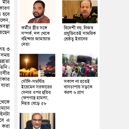
 মীর
কারণ
 হবে
বলেন
,
বস্থা
কর্মীর স্ত্রীর সঙ্গে
বিদেশী নয়, নিজস্ব
িয়েছেন
সম্পর্ক, দল থেকে
প্রযুক্তিতেই সামরিক
বহিষ্কার জামায়াত
শ্রেষ্ঠত্ব ইরানের
নেতা
ীসহ ৩
টা সময়
ন্নতা
িনি।
াসীর
াকার
সৌদি-সমর্থিত
সকাল না হতেই
যারা
ইয়েমেন সরকারের
বাসচাপায় সড়কে
সেনার ওপর হুতির
ঝরল ৬ প্রাণ
ক্ষেপণাস্ত্র হামলা,
থেকে
নিহত বেড়ে ৫৮
ম্যান
াইনটা
হবে এ
ক করা