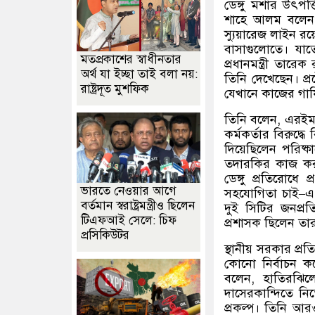
ডেঙ্গু মশার উৎপত্
শাহে আলম বলেন
স্যুয়ারেজ লাইন রয়েছ
বাসাগুলোতে। যাত
মতপ্রকাশের স্বাধীনতার
প্রধানমন্ত্রী তা
অর্থ যা ইচ্ছা তাই বলা নয়:
তিনি দেখেছেন। প্
রাষ্ট্রদূত মুশফিক
যেখানে কাজের গাফি
তিনি বলেন
,
এরইমধ
কর্মকর্তার বিরুদ্ধে
দিয়েছিলেন পরিষ্ক
তদারকির কাজ কর
ডেঙ্গু প্রতিরোধে 
ভারতে নেওয়ার আগে
সহযোগিতা চাই
–
এ
বর্তমান স্বরাষ্ট্রমন্ত্রীও ছিলেন
দুই সিটির জনপ্
টিএফআই সেলে: চিফ
প্রশাসক ছিলেন তা
প্রসিকিউটর
স্থানীয় সরকার প্রতিম
কোনো নির্বাচন কব
বলেন
,
হাতিরঝিল
দাসেরকান্দিতে ন
প্রকল্প। তিনি আ