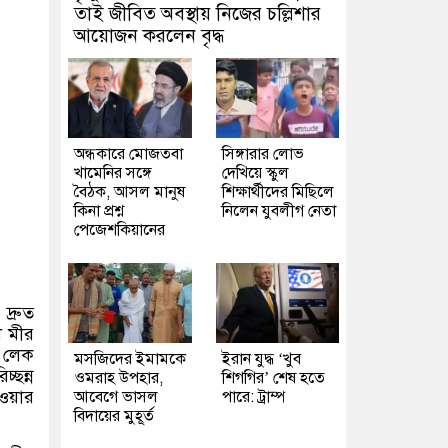
তাই জীবিত অবস্থায় নিজের চল্লিশার
আয়োজন করলেন বৃদ্ধ
অন্ধকারে মোজতবা
সিঙ্গারার লোভ
খামেনির সঙ্গে
দেখিয়ে স্কুল
বৈঠক, আসল মানুষ
শিক্ষার্থীদের মিছিলে
কিনা প্রশ্ন
নিলেন যুবলীগ নেতা
পেজেশকিয়ানের
দ্রুত
ী মীর
 লেক
মসজিদের ইমামকে
ইরান যুদ্ধ ‘খুব
চ্ছন্ন
ওমরাহ উপহার,
শিগগির’ শেষ হতে
ওয়ার
আবেগে ভাসল
পারে: ট্রাম্প
বিদায়ের মুহূর্ত