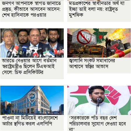
জনগণ আপনাকে স্বাগত জানাতে
মতপ্রকাশের স্বাধীনতার অর্থ যা
প্রস্তুত, কীভাবে আসবেন আসেন:
ইচ্ছা তাই বলা নয়: রাষ্ট্রদূত
শেখ হাসিনাকে পরওয়ার
মুশফিক
ভারতে নেওয়ার আগে বর্তমান
জ্বালানি সংকট সমাধানের
স্বরাষ্ট্রমন্ত্রীও ছিলেন টিএফআই
আশ্বাসে স্বস্তির আভাস
সেলে: চিফ প্রসিকিউটর
পাওনা না মিটিয়েই বাংলাদেশে
‘সরকারকে পাঁচ বছর দেশ
অর্ডার স্থগিত করল এলপিপি
পরিচালনার সুযোগ দেওয়া হবে
না’