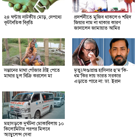
২৪ ঘণ্টায় নাটকীয় মোড়, নেপথ্যে
প্রদর্শনীতে মুজিব থাকলেও শহিদ
কূটনৈতিক বিবৃতি
জিয়ার নাম না থাকার কারণ
জানালেন জামায়াত আমির
সন্তানের মাথা গোঁজার ঠাঁই পেতে
মৃত্যু/দণ্ড/প্রাপ্ত হাসিনার হু’ম’কি-
মাথার চুল বিক্রি করলেন মা
ধম’কির দায় ভারত সরকার
এড়াতে পারে না: ডা. ইরান
মহাসড়কে দুর্ঘটনা মোকাবিলায় ১০
কিলোমিটার পরপর মিলবে
অ্যাম্বুলেন্স সেবা