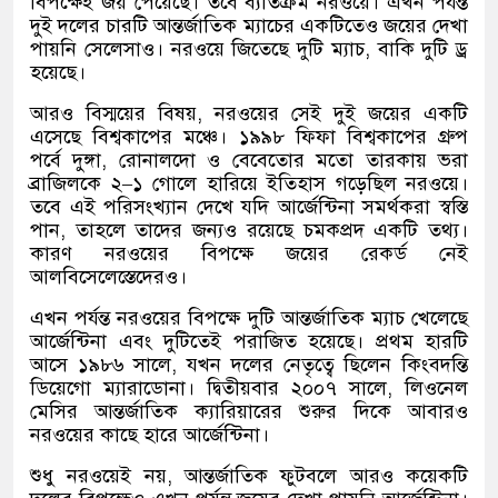
বিপক্ষেই জয় পেয়েছে। তবে ব্যতিক্রম নরওয়ে। এখন পর্যন্ত
দুই দলের চারটি আন্তর্জাতিক ম্যাচের একটিতেও জয়ের দেখা
পায়নি সেলেসাও। নরওয়ে জিতেছে দুটি ম্যাচ
,
বাকি দুটি ড্র
হয়েছে।
আরও বিস্ময়ের বিষয়
,
নরওয়ের সেই দুই জয়ের একটি
এসেছে বিশ্বকাপের মঞ্চে। ১৯৯৮ ফিফা বিশ্বকাপের গ্রুপ
পর্বে দুঙ্গা
,
রোনালদো ও বেবেতোর মতো তারকায় ভরা
ব্রাজিলকে ২
–
১ গোলে হারিয়ে ইতিহাস গড়েছিল নরওয়ে।
তবে এই পরিসংখ্যান দেখে যদি আর্জেন্টিনা সমর্থকরা স্বস্তি
পান
,
তাহলে তাদের জন্যও রয়েছে চমকপ্রদ একটি তথ্য।
কারণ নরওয়ের বিপক্ষে জয়ের রেকর্ড নেই
আলবিসেলেস্তেদেরও।
এখন পর্যন্ত নরওয়ের বিপক্ষে দুটি আন্তর্জাতিক ম্যাচ খেলেছে
আর্জেন্টিনা এবং দুটিতেই পরাজিত হয়েছে। প্রথম হারটি
আসে ১৯৮৬ সালে
,
যখন দলের নেতৃত্বে ছিলেন কিংবদন্তি
ডিয়েগো ম্যারাডোনা। দ্বিতীয়বার ২০০৭ সালে
,
লিওনেল
মেসির আন্তর্জাতিক ক্যারিয়ারের শুরুর দিকে আবারও
নরওয়ের কাছে হারে আর্জেন্টিনা।
শুধু নরওয়েই নয়
,
আন্তর্জাতিক ফুটবলে আরও কয়েকটি