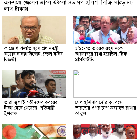
একসঙ্গে জেলের জালে উঠলো ৪৬ মণ ইলিশ, বিক্রি সাড়ে ৪৮
লাখ টাকায়
কাজে গাফিলতি হলে প্রধানমন্ত্রী
১/১১-তে তারেক রহমানকে
কঠোর ব্যবস্থা নিচ্ছেন: রুহুল কবির
আয়নাঘরে রাখা হয়েছিল: চিফ
রিজভী
প্রসিকিউটর
তারা জুলাই শহীদদের কবরের
শেখ হাসিনার দৌরাত্ম্য বন্ধে
টাকা মেরে খেয়েছে: প্রতিমন্ত্রী
ভারতের ওপর চাপ অব্যাহত রাখার
ইশরাক
আহ্বান