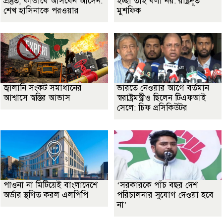
প্রস্তুত, কীভাবে আসবেন আসেন:
ইচ্ছা তাই বলা নয়: রাষ্ট্রদূত
শেখ হাসিনাকে পরওয়ার
মুশফিক
জ্বালানি সংকট সমাধানের
ভারতে নেওয়ার আগে বর্তমান
আশ্বাসে স্বস্তির আভাস
স্বরাষ্ট্রমন্ত্রীও ছিলেন টিএফআই
সেলে: চিফ প্রসিকিউটর
পাওনা না মিটিয়েই বাংলাদেশে
‘সরকারকে পাঁচ বছর দেশ
অর্ডার স্থগিত করল এলপিপি
পরিচালনার সুযোগ দেওয়া হবে
না’