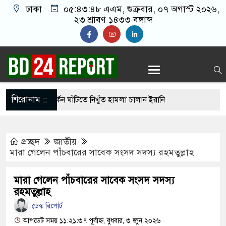
ঢাকা
০৫:৪৩:৪৯ এএম
, শুক্রবার, ০৭ অগাস্ট ২০২৬,
২৩ শ্রাবণ ১৪৩৩ বঙ্গাব্দ
শিরোনাম ::
হার ছাড়াই মার্কিন ঘাঁটিতে নিখুঁত হামলা চালান ইরানি
প্রচ্ছদ
জাতীয়
্রস্ত ১০০ পরিবারকে নতুন ঘর দেবেন প্রধানমন্ত্রী
মারা গেলেন পাঁচবারের সাবেক সংসদ সদস্য রহমতুল্লাহ
্তিকর ছবি তুলে লন্ডনে বয়ফ্রেন্ডের কাছে পাঠাতেন
মারা গেলেন পাঁচবারের সাবেক সংসদ সদস্য
্যালয়ের ছাত্রী
রহমতুল্লাহ
 চেয়ে ‘হাজারগুণ ভালো’ দেশ চালাচ্ছেন তারেক রহমান:
ডেস্ক রিপোর্ট
আপডেট সময় ১১:২১:৩৭ পূর্বাহ্ন, বুধবার, ৩ জুন ২০২৬