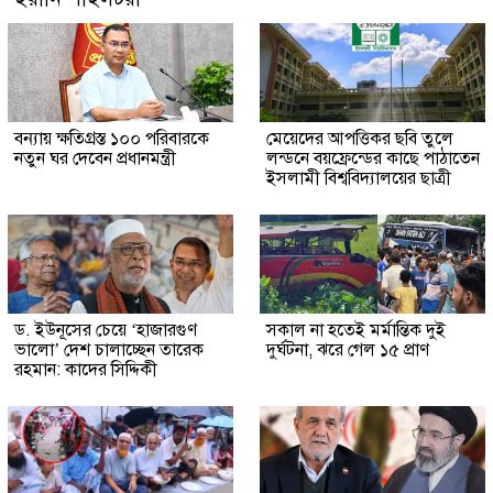
বন্যায় ক্ষতিগ্রস্ত ১০০ পরিবারকে
মেয়েদের আপত্তিকর ছবি তুলে
নতুন ঘর দেবেন প্রধানমন্ত্রী
লন্ডনে বয়ফ্রেন্ডের কাছে পাঠাতেন
ইসলামী বিশ্ববিদ্যালয়ের ছাত্রী
ড. ইউনূসের চেয়ে ‘হাজারগুণ
সকাল না হতেই মর্মান্তিক দুই
ভালো’ দেশ চালাচ্ছেন তারেক
দুর্ঘটনা, ঝরে গেল ১৫ প্রাণ
রহমান: কাদের সিদ্দিকী