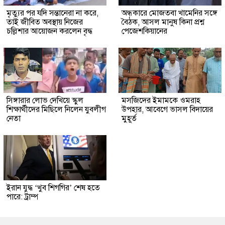
মৃত্যুর পর যদি সন্তানেরা না করে,
অন্ধকারে মোজতবা খামেনির সঙ্গে
তাই জীবিত অবস্থায় নিজের
বৈঠক, আসল মানুষ কিনা প্রশ্ন
চল্লিশার আয়োজন করলেন বৃদ্ধ
পেজেশকিয়ানের
সিঙ্গারার লোভ দেখিয়ে স্কুল
মসজিদের ইমামকে ওমরাহ
শিক্ষার্থীদের মিছিলে নিলেন যুবলীগ
উপহার, আবেগে ভাসল বিদায়ের
নেতা
মুহূর্ত
ইরান যুদ্ধ ‘খুব শিগগির’ শেষ হতে
পারে: ট্রাম্প