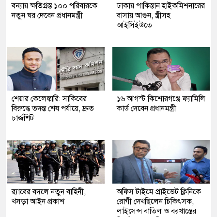
বন্যায় ক্ষতিগ্রস্ত ১০০ পরিবারকে
ঢাকায় পাকিস্তান হাইকমিশনারের
নতুন ঘর দেবেন প্রধানমন্ত্রী
বাসায় আগুন, স্ত্রীসহ
আইসিইউতে
শেয়ার কেলেঙ্কারি: সাকিবের
১৬ আগস্ট কিশোরগঞ্জে ফ্যামিলি
বিরুদ্ধে তদন্ত শেষ পর্যায়ে, দ্রুত
কার্ড দেবেন প্রধানমন্ত্রী
চার্জশিট
র‍্যাবের বদলে নতুন বাহিনী,
অফিস টাইমে প্রাইভেট ক্লিনিকে
খসড়া আইন প্রকাশ
রোগী দেখছিলেন চিকিৎসক,
লাইসেন্স বাতিল ও বরখাস্তের