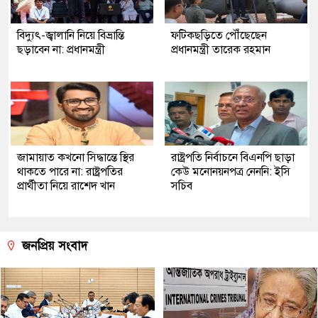
বিদ্যুৎ-জ্বালানি নিয়ে বিভ্রান্তি
ফটিকছড়িতে পৌঁছেছেন
ছড়াবেন না: প্রধানমন্ত্রী
প্রধানমন্ত্রী তারেক রহমান
জামায়াত কখনো সিদ্ধান্তে স্থির
রাষ্ট্রপতি নির্বাচনে বিএনপি ছাড়া
থাকতে পারে না: রাষ্ট্রপতির
কেউ মনোনয়নপত্র নেননি: ইসি
প্রার্থীতা নিয়ে রাশেদ খান
সচিব
জনপ্রিয় সংবাদ