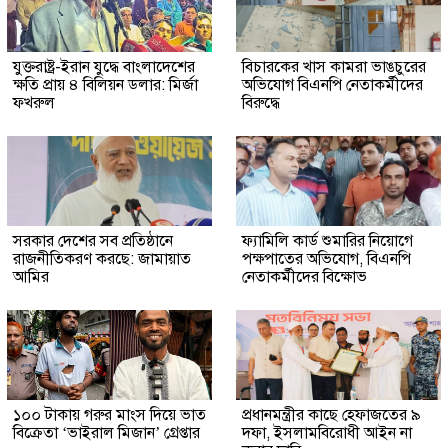
যুক্তরাষ্ট্র-ইরান যুদ্ধে বাংলাদেশের
বিচারকের খাস কামরা ভাঙচুরের
ক্ষতি প্রায় ৪ বিলিয়ন ডলার: মির্জা
অভিযোগ বিএনপি নেতাকর্মীদের
ফখরুল
বিরুদ্ধে
সরকার দেশের সব প্রতিষ্ঠানে
ফ্যামিলি কার্ড শুমারির নিয়োগে
রাজনীতিকরণ করছে: জামায়াত
পক্ষপাতের অভিযোগ, বিএনপি
আমির
নেতাকর্মীদের বিক্ষোভ
১০০ টাকায় গরুর মাংস দিয়ে ভাত
প্রধানমন্ত্রীর কাছে হেফাজতের ৯
বিক্রেতা ‘ভাইরাল মিজান’ গ্রেপ্তার
দফা, ইসলামবিরোধী আইন না