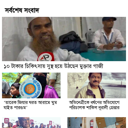
সর্বশেষ সংবাদ
১০ টাকার চিকিৎসায় সুস্থ হয়ে উঠছেন মুক্তার গাজী
‘তারেক জিয়ার ঘরত আরামে ঘুম
অভিনেত্রীকে ধর্ষণের অভিযোগে
যাইত পারগুম’
পরিচালক শাকিল নূরানী গ্রেপ্তার