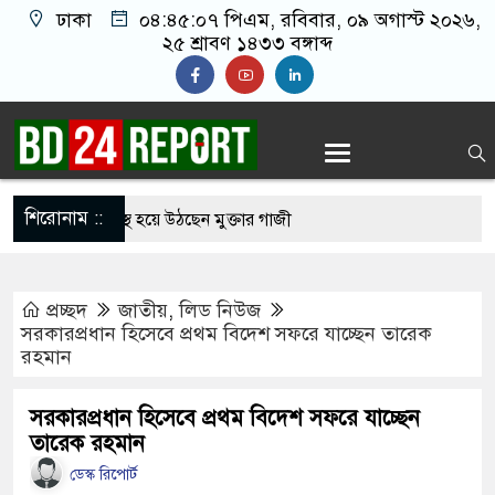
ঢাকা
০৪:৪৫:০৭ পিএম
, রবিবার, ০৯ অগাস্ট ২০২৬,
২৫ শ্রাবণ ১৪৩৩ বঙ্গাব্দ
শিরোনাম ::
 চিকিৎসায় সুস্থ হয়ে উঠছেন মুক্তার গাজী
জিয়ার ঘরত আরামে ঘুম যাইত পারগুম’
প্রচ্ছদ
জাতীয়
,
লিড নিউজ
ীকে ধর্ষণের অভিযোগে পরিচালক শাকিল নূরানী গ্রেপ্তার
সরকারপ্রধান হিসেবে প্রথম বিদেশ সফরে যাচ্ছেন তারেক
রহমান
ট্র-ইরান যুদ্ধে বাংলাদেশের ক্ষতি প্রায় ৪ বিলিয়ন ডলার: মির্জা
সরকারপ্রধান হিসেবে প্রথম বিদেশ সফরে যাচ্ছেন
তারেক রহমান
র খাস কামরা ভাঙচুরের অভিযোগ বিএনপি নেতাকর্মীদের
ডেস্ক রিপোর্ট