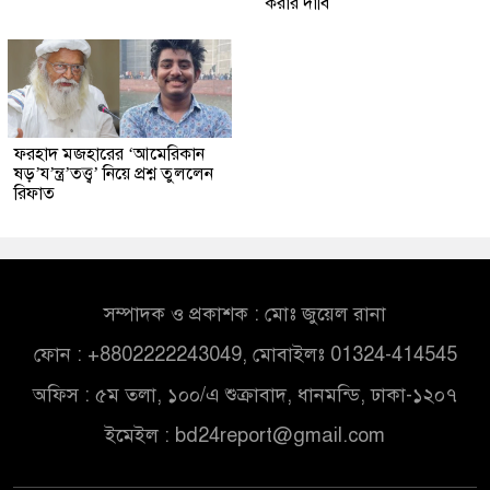
করার দাবি
ফরহাদ মজহারের ‘আমেরিকান
ষড়’য’ন্ত্র’তত্ত্ব’ নিয়ে প্রশ্ন তুললেন
রিফাত
সম্পাদক ও প্রকাশক : মোঃ জুয়েল রানা
ফোন : +8802222243049, মোবাইলঃ 01324-414545
অফিস : ৫ম তলা, ১০০/এ শুক্রাবাদ, ধানমন্ডি, ঢাকা-১২০৭
ইমেইল :
bd24report@gmail.com