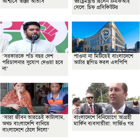
আশ্বাসে স্বস্তির আভাস
স্বরাষ্ট্রমন্ত্রীও ছিলেন টিএফআই
সেলে: চিফ প্রসিকিউটর
‘সরকারকে পাঁচ বছর দেশ
পাওনা না মিটিয়েই বাংলাদেশে
পরিচালনার সুযোগ দেওয়া হবে
অর্ডার স্থগিত করল এলপিপি
না’
‘সারা জীবন ভারতেই কাটালাম,
বাংলাদেশে বিনিয়োগে আগ্রহী
অথচ বাংলাদেশি বানিয়ে
মার্কিন ব্যবসায়ীরা: সার্জিও গর
বাংলাদেশে ঠেলে দিলো’