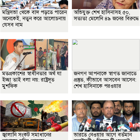
মন্ত্রিসভা থেকে বাদ পড়তে পারেন
অভিযুক্ত শেখ হাসিনাসহ ৫০,
অনেকেই, নতুন করে আলোচনায়
সত্যতা মেলেনি ৪৯ জনের বিরুদ্ধে
যেসব নাম
মতপ্রকাশের স্বাধীনতার অর্থ যা
জনগণ আপনাকে স্বাগত জানাতে
ইচ্ছা তাই বলা নয়: রাষ্ট্রদূত
প্রস্তুত, কীভাবে আসবেন আসেন:
মুশফিক
শেখ হাসিনাকে পরওয়ার
জ্বালানি সংকট সমাধানের
ভারতে নেওয়ার আগে বর্তমান