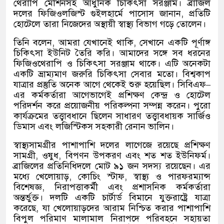
থেরাপি মেশিনসহ আধুনিক চিকিৎসা সরঞ্জাম। ব্রাজিল
দলের ফিজিওলজিস্ট গুইলহার্মে পাসোস জানান
,
প্রতিটি
হোটেলে তারা নিজেদের অস্থায়ী স্বাস্থ্য বিভাগ গড়ে তোলেন।
তিনি বলেন
,
আমরা যেখানেই থাকি
,
সেখানে একটি পূর্ণাঙ্গ
চিকিৎসা ইউনিট তৈরি করি। আমাদের সঙ্গে সব ধরনের
ফিজিওথেরাপি ও চিকিৎসা সরঞ্জাম থাকে। এটি অনেকটা
একটি ভ্রাম্যমাণ জরুরি চিকিৎসা সেবার মতো। বিশ্বকাপ
যাত্রার প্রস্তুতি অনেক আগে থেকেই শুরু হয়েছিল। সিবিএফ
–
এর কর্মকর্তারা আগেভাগেই প্রশিক্ষণ কেন্দ্র ও হোটেল
পরিদর্শন করে প্রয়োজনীয় পরিকল্পনা সম্পন্ন করেন। পুরো
কার্যক্রমের তত্ত্বাবধানে ছিলেন সাধারণ তত্ত্বাবধায়ক সার্জিও
ডিমাস এবং লজিস্টিকস সহকারী রেনান ভালিন।
স্বাস্থ্যসামগ্রীর পাশাপাশি দলের লাগেজে রয়েছে প্রশিক্ষণ
সামগ্রী
,
ওষুধ
,
বিপণন উপকরণ এবং শত শত ইউনিফর্ম।
ব্রাজিলের প্রতিনিধিদলে মোট ৯১ জন সদস্য রয়েছেন। এর
মধ্যে খেলোয়াড়
,
কোচিং স্টাফ
,
স্বাস্থ্য ও পারফরম্যান্স
বিশেষজ্ঞ
,
নিরাপত্তাকর্মী এবং প্রশাসনিক কর্মকর্তারা
অন্তর্ভুক্ত। দলটি একটি চার্টার্ড বিমানে যুক্তরাষ্ট্রে যাত্রা
করেছে
,
যা খেলোয়াড়দের আরাম নিশ্চিত করার পাশাপাশি
বিপুল পরিমাণ মালামাল নিরাপদে পরিবহনে সহায়তা