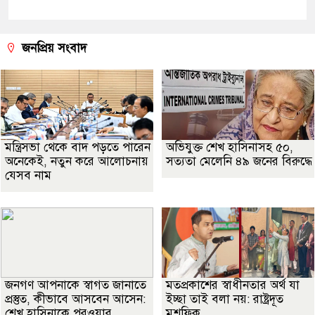
জনপ্রিয় সংবাদ
মন্ত্রিসভা থেকে বাদ পড়তে পারেন
অভিযুক্ত শেখ হাসিনাসহ ৫০,
অনেকেই, নতুন করে আলোচনায়
সত্যতা মেলেনি ৪৯ জনের বিরুদ্ধে
যেসব নাম
জনগণ আপনাকে স্বাগত জানাতে
মতপ্রকাশের স্বাধীনতার অর্থ যা
প্রস্তুত, কীভাবে আসবেন আসেন:
ইচ্ছা তাই বলা নয়: রাষ্ট্রদূত
শেখ হাসিনাকে পরওয়ার
মুশফিক