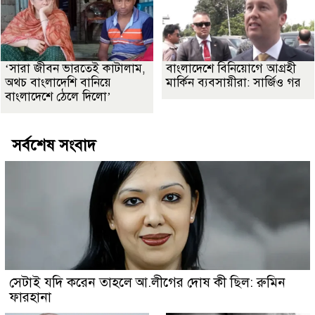
‘সারা জীবন ভারতেই কাটালাম,
বাংলাদেশে বিনিয়োগে আগ্রহী
অথচ বাংলাদেশি বানিয়ে
মার্কিন ব্যবসায়ীরা: সার্জিও গর
বাংলাদেশে ঠেলে দিলো’
সর্বশেষ সংবাদ
সেটাই যদি করেন তাহলে আ.লীগের দোষ কী ছিল: রুমিন
ফারহানা