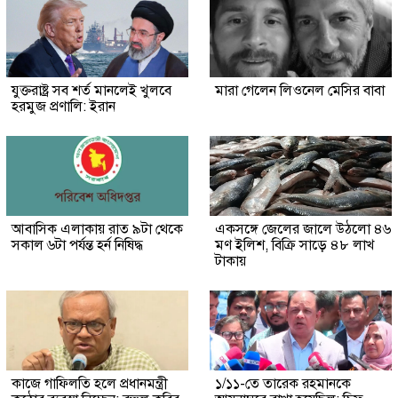
যুক্তরাষ্ট্র সব শর্ত মানলেই খুলবে
মারা গেলেন লিওনেল মেসির বাবা
হরমুজ প্রণালি: ইরান
আবাসিক এলাকায় রাত ৯টা থেকে
একসঙ্গে জেলের জালে উঠলো ৪৬
সকাল ৬টা পর্যন্ত হর্ন নিষিদ্ধ
মণ ইলিশ, বিক্রি সাড়ে ৪৮ লাখ
টাকায়
কাজে গাফিলতি হলে প্রধানমন্ত্রী
১/১১-তে তারেক রহমানকে