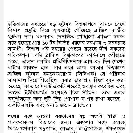
ইতিহাসের সবচেয়ে বড় ফুটবল বিশ্বকাপকে সামনে রেখে
বিশাল প্রস্তুতি নিয়ে যুক্তরাষ্ট্রে পৌঁছেছে ব্রাজিল জাতীয়
ফুটবল দল। মঙ্গলবার দেশটিতে পৌঁছানো ব্রাজিল দলের
সঙ্গে রয়েছে প্রায় ১০ টন বিভিন্ন ধরনের সরঞ্জাম ও সরবরাহ
সামগ্রী। বিশাল এই বহরের পেছনে রয়েছে দীর্ঘ সফরের
পরিকল্পনা। যদি ব্রাজিল বিশ্বকাপের ফাইনালে পৌঁছাতে
পারে
,
তাহলে দলটির প্রতিনিধিদলকে প্রায় ৪৮ দিন দেশের
বাইরে থাকতে হবে। চার বছর আগে কাতার বিশ্বকাপে
ব্রাজিল ফুটবল কনফেডারেশন
(
সিবিএফ
)
যে পরিমাণ
মালামাল নিয়ে গিয়েছিল
,
এবার তার প্রায় দ্বিগুণ বহন করা
হয়েছে। কাতারে দলটি একটি শহরেই অবস্থান করেছিল এবং
তাদের ইউনিফর্মের সংগ্রহও ছিল সীমিত। তবে এবার
অনুশীলনের জন্য দুটি ভিন্ন পোশাক সংগ্রহ রাখা হয়েছে
—
একটি নাইকি এবং অন্যটি জর্ডান ব্র্যান্ডের।
দলের সঙ্গে নেওয়া সরঞ্জামের বড় অংশই স্বাস্থ্য ও
পারফরম্যান্স বিভাগের জন্য। এগুলোর মধ্যে রয়েছে
ফিজিওথেরাপি যন্ত্রপাতি
,
লেজার
,
আল্ট্রাসাউন্ড
,
শকওয়েভ