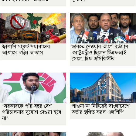
জ্বালানি সংকট সমাধানের
ভারতে নেওয়ার আগে বর্তমান
আশ্বাসে স্বস্তির আভাস
স্বরাষ্ট্রমন্ত্রীও ছিলেন টিএফআই
সেলে: চিফ প্রসিকিউটর
‘সরকারকে পাঁচ বছর দেশ
পাওনা না মিটিয়েই বাংলাদেশে
পরিচালনার সুযোগ দেওয়া হবে
অর্ডার স্থগিত করল এলপিপি
না’