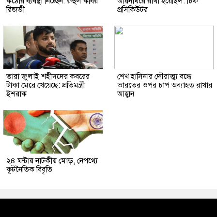
কঠোর ব্যবস্থা নিচ্ছেন: রুহুল কবির
আয়নাঘরে রাখা হয়েছিল: চিফ
রিজভী
প্রসিকিউটর
তারা জুলাই শহীদদের কবরের
শেখ হাসিনার দৌরাত্ম্য বন্ধে
টাকা মেরে খেয়েছে: প্রতিমন্ত্রী
ভারতের ওপর চাপ অব্যাহত রাখার
ইশরাক
আহ্বান
২৪ ঘণ্টায় নাটকীয় মোড়, নেপথ্যে
কূটনৈতিক বিবৃতি