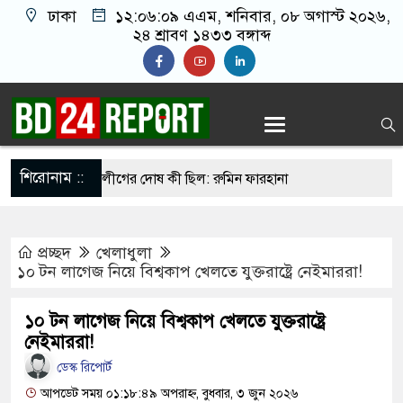
ঢাকা
১২:০৬:১০ এএম
, শনিবার, ০৮ অগাস্ট ২০২৬,
২৪ শ্রাবণ ১৪৩৩ বঙ্গাব্দ
শিরোনাম ::
রেন তাহলে আ.লীগের দোষ কী ছিল: রুমিন ফারহানা
সব শর্ত মানলেই খুলবে হরমুজ প্রণালি: ইরান
প্রচ্ছদ
খেলাধুলা
লিওনেল মেসির বাবা
১০ টন লাগেজ নিয়ে বিশ্বকাপ খেলতে যুক্তরাষ্ট্রে নেইমাররা!
য় রাত ৯টা থেকে সকাল ৬টা পর্যন্ত হর্ন নিষিদ্ধ
১০ টন লাগেজ নিয়ে বিশ্বকাপ খেলতে যুক্তরাষ্ট্রে
লের জালে উঠলো ৪৬ মণ ইলিশ, বিক্রি সাড়ে ৪৮ লাখ
নেইমাররা!
ডেস্ক রিপোর্ট
আপডেট সময় ০১:১৮:৪৯ অপরাহ্ন, বুধবার, ৩ জুন ২০২৬